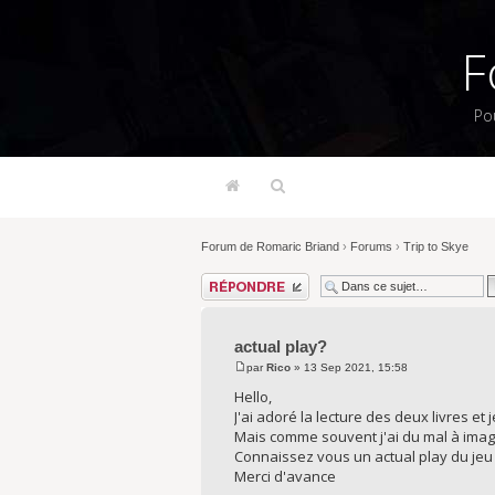
F
Po
Forum de Romaric Briand
›
Forums
›
Trip to Skye
Répondre
actual play?
par
Rico
» 13 Sep 2021, 15:58
Hello,
J'ai adoré la lecture des deux livres e
Mais comme souvent j'ai du mal à imagi
Connaissez vous un actual play du jeu 
Merci d'avance