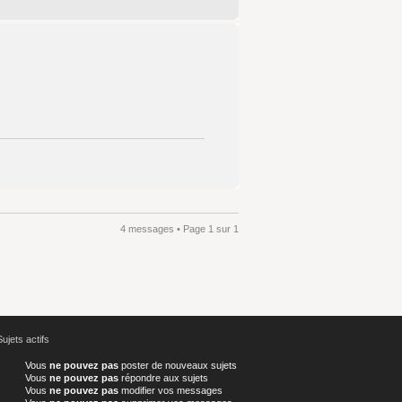
4 messages • Page
1
sur
1
Sujets actifs
Vous
ne pouvez pas
poster de nouveaux sujets
Vous
ne pouvez pas
répondre aux sujets
Vous
ne pouvez pas
modifier vos messages