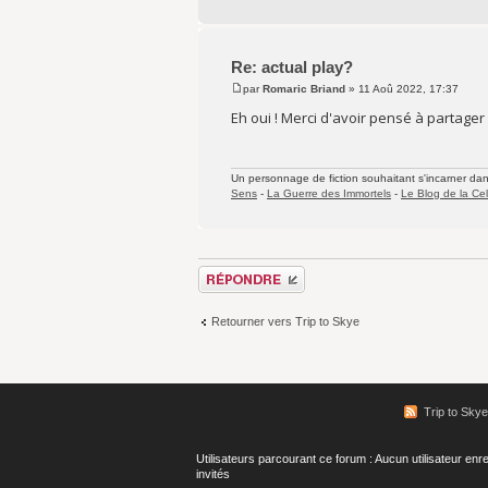
Re: actual play?
par
Romaric Briand
» 11 Aoû 2022, 17:37
Eh oui ! Merci d'avoir pensé à partager l
Un personnage de fiction souhaitant s'incarner dans 
Sens
-
La Guerre des Immortels
-
Le Blog de la Cel
Répondre
Retourner vers Trip to Skye
Trip to Skye
Utilisateurs parcourant ce forum : Aucun utilisateur enre
invités