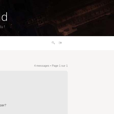
nd
u !
4 messages • Page
1
sur
1
cer?