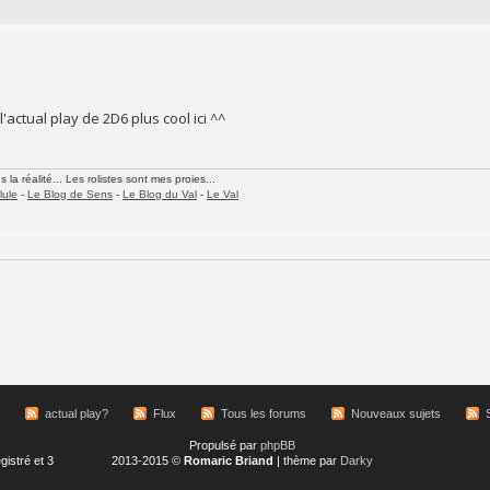
'actual play de 2D6 plus cool ici ^^
la réalité... Les rolistes sont mes proies...
lule
-
Le Blog de Sens
-
Le Blog du Val
-
Le Val
actual play?
Flux
Tous les forums
Nouveaux sujets
Propulsé par
phpBB
gistré et 3
2013-2015 ©
Romaric Briand
| thème par
Darky