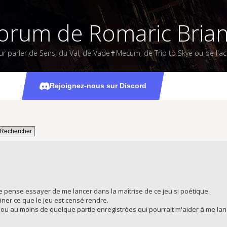
orum de Romaric Bria
ur parler de Sens, du Val, de Vade✝Mecum, de Trip to Skye ou de l'act
actual play?
Rejoignez-nous sur Discord
t je pense essayer de me lancer dans la maîtrise de ce jeu si poétique.
ner ce que le jeu est censé rendre.
ou au moins de quelque partie enregistrées qui pourrait m'aider à me lan