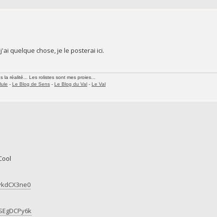
'ai quelque chose, je le posterai ici.
la réalité... Les rolistes sont mes proies...
lule
-
Le Blog de Sens
-
Le Blog du Val
-
Le Val
Cool
gykdCX3ne0
NSEgDCPy6k