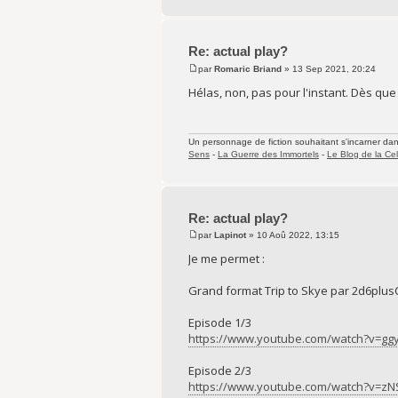
Re: actual play?
par
Romaric Briand
» 13 Sep 2021, 20:24
Hélas, non, pas pour l'instant. Dès que j
Un personnage de fiction souhaitant s'incarner dans 
Sens
-
La Guerre des Immortels
-
Le Blog de la Cel
Re: actual play?
par
Lapinot
» 10 Aoû 2022, 13:15
Je me permet :
Grand format Trip to Skye par 2d6plus
Episode 1/3
https://www.youtube.com/watch?v=g
Episode 2/3
https://www.youtube.com/watch?v=z