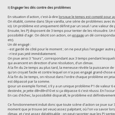
II)
Engager les dés contre des problèmes
En situation d'action, c'est-à-dire
lorsque le temps est compté pour ag
On établit, comme dans Skye vanilla, une série de problèmes avec éve
ici). Un problème est uniquement définit par un seuil / une valeur de
Ensuite, les PJ disposent de 3 temps pour tenter de les résoudre. U
possibilité d'agir. On décrit son action, on
engage
un dé correspondan
etc).
Un dé engagé :
- est gardé de côté pour le moment ; on ne peut plus l'engager autre 
- n'est pas jeté immédiatement.
On joue ainsi 3 "tours", correspondant aux 3 temps pendant lesquels 
qui avancent en direction d'une résolution, d'un climax.
À la fin du 2e temps au plus tard, la meneuse révèle la puissance d
qu'on croyait facile et contre lequel on n'a pas engagé grand-chose e
À la fin du 3e temps, on résout dans l'ordre chaque problème en jet
est dépassé par la somme.
(pour un exemple formel, s'il y a un unique problème P1 de valeur 6 
destinée, je jette d8+d8+d10 et si ça dépasse 6 c'est réussi. En l'occur
En cas d'échec, la possibilité disparaît, le problème est définitiveme
Ce fonctionnement induit donc que toute scène d'action se joue sur 
moment que je trouve (et veux) assez palpitant, où l'on va savoir lor
climax, et c'est assez diégétisable : on peut raconter que les PJ senten