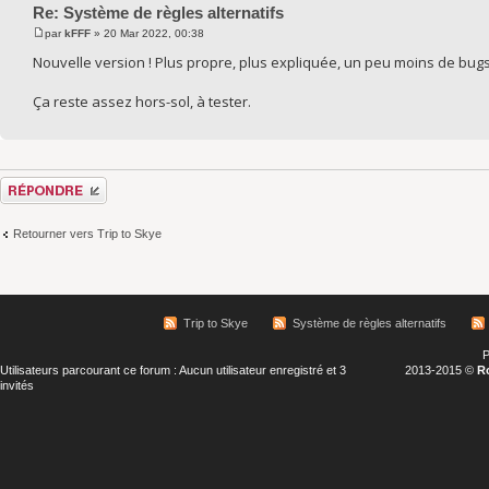
Re: Système de règles alternatifs
par
kFFF
» 20 Mar 2022, 00:38
Nouvelle version ! Plus propre, plus expliquée, un peu moins de bugs
Ça reste assez hors-sol, à tester.
Répondre
Retourner vers Trip to Skye
Trip to Skye
Système de règles alternatifs
P
Utilisateurs parcourant ce forum : Aucun utilisateur enregistré et 3
2013-2015 ©
R
invités