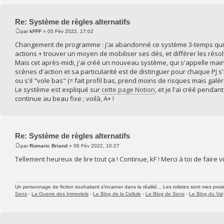
Re: Système de règles alternatifs
par
kFFF
» 05 Fév 2022, 17:02
Changement de programme : j'ai abandonné ce système 3-temps qui éta
actions + trouver un moyen de mobiliser ses dés, et différer les résol
Mais cet après-midi, j'ai créé un nouveau système, qui s'appelle ma
scènes d'action et sa particularité est de distinguer pour chaque PJ s'i
ou s'il "vole bas" (= fait profil bas, prend moins de risques mais galè
Le système est expliqué sur
cette page Notion
, et je l'ai créé penda
continue au beau fixe ; voilà, A+ !
Re: Système de règles alternatifs
par
Romaric Briand
» 06 Fév 2022, 10:27
Tellement heureux de lire tout ça ! Continue, kF ! Merci à toi de faire
Un personnage de fiction souhaitant s'incarner dans la réalité... Les rolistes sont mes proie
Sens
-
La Guerre des Immortels
-
Le Blog de la Cellule
-
Le Blog de Sens
-
Le Blog du Val