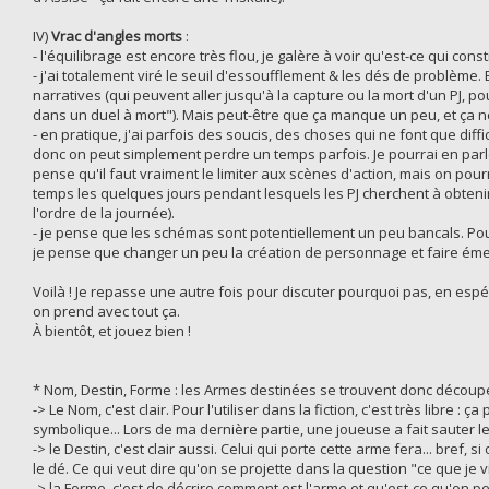
IV)
Vrac d'angles morts
:
- l'équilibrage est encore très flou, je galère à voir qu'est-ce qui con
- j'ai totalement viré le seuil d'essoufflement & les dés de problè
narratives (qui peuvent aller jusqu'à la capture ou la mort d'un PJ, 
dans un duel à mort"). Mais peut-être que ça manque un peu, et ça n
- en pratique, j'ai parfois des soucis, des choses qui ne font que diff
donc on peut simplement perdre un temps parfois. Je pourrai en parle
pense qu'il faut vraiment le limiter aux scènes d'action, mais on po
temps les quelques jours pendant lesquels les PJ cherchent à obte
l'ordre de la journée).
- je pense que les schémas sont potentiellement un peu bancals. Pour le
je pense que changer un peu la création de personnage et faire éme
Voilà ! Je repasse une autre fois pour discuter pourquoi pas, en esp
on prend avec tout ça.
À bientôt, et jouez bien !
* Nom, Destin, Forme : les Armes destinées se trouvent donc décou
-> Le Nom, c'est clair. Pour l'utiliser dans la fiction, c'est très libr
symbolique... Lors de ma dernière partie, une joueuse a fait sauter l
-> le Destin, c'est clair aussi. Celui qui porte cette arme fera... bref,
le dé. Ce qui veut dire qu'on se projette dans la question "ce que je vis
-> la Forme, c'est de décrire comment est l'arme et qu'est-ce qu'on p