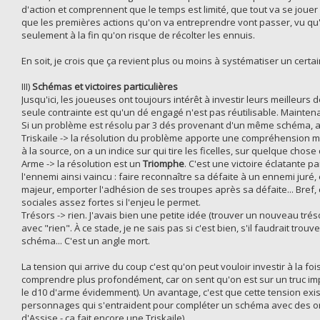
d'action et comprennent que le temps est limité, que tout va se jouer
que les premières actions qu'on va entreprendre vont passer, vu qu'i
seulement à la fin qu'on risque de récolter les ennuis.
En soit, je crois que ça revient plus ou moins à systématiser un certai
III)
Schémas et victoires particulières
Jusqu'ici, les joueuses ont toujours intérêt à investir leurs meilleurs 
seule contrainte est qu'un dé engagé n'est pas réutilisable. Maintenant,
Si un problème est résolu par 3 dés provenant d'un même schéma, alor
Triskaile -> la résolution du problème apporte une compréhension my
à la source, on a un indice sur qui tire les ficelles, sur quelque chose 
Arme -> la résolution est un
Triomphe
. C'est une victoire éclatante 
l'ennemi ainsi vaincu : faire reconnaître sa défaite à un ennemi juré,
majeur, emporter l'adhésion de ses troupes après sa défaite... Bref,
sociales assez fortes si l'enjeu le permet.
Trésors -> rien. J'avais bien une petite idée (trouver un nouveau trés
avec "rien". À ce stade, je ne sais pas si c'est bien, s'il faudrait tro
schéma... C'est un angle mort.
La tension qui arrive du coup c'est qu'on peut vouloir investir à la f
comprendre plus profondément, car on sent qu'on est sur un truc imp
le d10 d'arme évidemment). Un avantage, c'est que cette tension exis
personnages qui s'entraident pour compléter un schéma avec des or
d'Assise - ça fait encore une Triskaile).