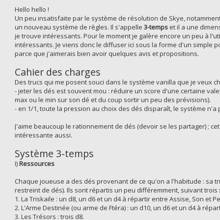
Hello hello !
Un peu insatisfaite par le système de résolution de Skye, notamment 
un nouveau système de règles. Il s'appelle
3-temps
et il a une dimen
je trouve intéressants. Pour le moment je galère encore un peu à l'util
intéressants. Je viens donc le diffuser ici sous la forme d'un simple po
parce que j'aimerais bien avoir quelques avis et propositions.
Cahier des charges
Des trucs qui me posent souci dans le système vanilla que je veux ch
- jeter les dés est souvent mou : réduire un score d'une certaine val
max ou le min sur son dé et du coup sortir un peu des prévisions).
- en 1/1, toute la pression au choix des dés disparaît, le système n'a
J'aime beaucoup le rationnement de dés (devoir se les partager) ; cet a
intéressante aussi.
Système 3-temps
I)
Ressources
Chaque joueuse a des dés provenant de ce qu'on a l'habitude : sa trisk
restreint de dés). Ils sont répartis un peu différemment, suivant trois
1. La Triskaile : un d8, un d6 et un d4 à répartir entre Assise, Son et 
2. L'Arme Destinée (ou arme de Ftéra) : un d10, un d6 et un d4 à répar
3. Les Trésors : trois d8.