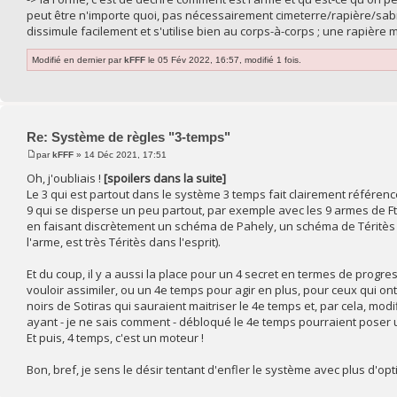
peut être n'importe quoi, pas nécessairement cimeterre/rapière/sabr
dissimule facilement et s'utilise bien au corps-à-corps ; une rapière 
Modifié en dernier par
kFFF
le 05 Fév 2022, 16:57, modifié 1 fois.
Re: Système de règles "3-temps"
par
kFFF
» 14 Déc 2021, 17:51
Oh, j'oubliais !
[spoilers dans la suite]
Le 3 qui est partout dans le système 3 temps fait clairement référenc
9 qui se disperse un peu partout, par exemple avec les 9 armes de 
en faisant discrètement un schéma de Pahely, un schéma de Téritès e
l'arme, est très Téritès dans l'esprit).
Et du coup, il y a aussi la place pour un 4 secret en termes de progre
vouloir assimiler, ou un 4e temps pour agir en plus, pour ceux qui 
noirs de Sotiras qui sauraient maitriser le 4e temps et, par cela, mod
ayant - je ne sais comment - débloqué le 4e temps pourraient poser u
Et puis, 4 temps, c'est un moteur !
Bon, bref, je sens le désir tentant d'enfler le système avec plus d'opti