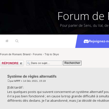
Forum de 
Pour parler de Sens, du Val, d
Système
Rejoignez-n
Forum de Romaric Briand
›
Forums
›
Trip to Skye
Répondre
Système de règles alternatifs
par
kFFF
» 14 Déc 2021, 15:19
[Edit tardif :
Les quelques posts qui suivent concernent un système alternatif pour T
il n'a pas bien fonctionné ; en cause la trop grande difficulté à sim
différents dés dedans. Je l'ai abandonné, mais j'ai décidé de réutilis