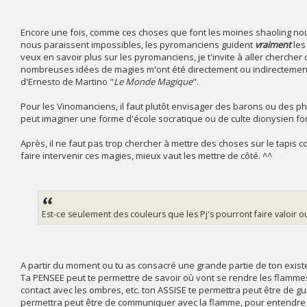
Encore une fois, comme ces choses que font les moines shaoling nous
nous paraissent impossibles, les pyromanciens guident
vraiment
les
veux en savoir plus sur les pyromanciens, je t'invite à aller cherch
nombreuses idées de magies m'ont été directement ou indirectemen
d'Ernesto de Martino "
Le Monde Magique
".
Pour les Vinomanciens, il faut plutôt envisager des barons ou des 
peut imaginer une forme d'école socratique ou de culte dionysien fon
Après, il ne faut pas trop chercher à mettre des choses sur le tapis co
faire intervenir ces magies, mieux vaut les mettre de côté. ^^
Est-ce seulement des couleurs que les Pj's pourront faire valoir o
A partir du moment ou tu as consacré une grande partie de ton existe
Ta PENSEE peut te permettre de savoir où vont se rendre les flamme
contact avec les ombres, etc. ton ASSISE te permettra peut être de gui
permettra peut être de communiquer avec la flamme, pour entendre des