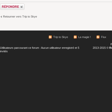
Répondre
Retourner vers Trip to Skye
Trip to Skye
La magie !
Flux
P
Utilisateurs parcourant ce forum : Aucun utilisateur enregistré et 5
2013-2015 ©
R
invités