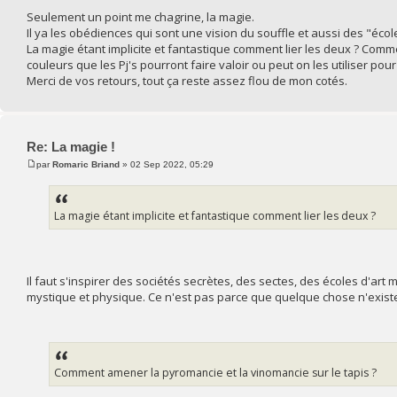
Seulement un point me chagrine, la magie.
Il ya les obédiences qui sont une vision du souffle et aussi des "écol
La magie étant implicite et fantastique comment lier les deux ? Comm
couleurs que les Pj's pourront faire valoir ou peut on les utiliser pou
Merci de vos retours, tout ça reste assez flou de mon cotés.
Re: La magie !
par
Romaric Briand
» 02 Sep 2022, 05:29
La magie étant implicite et fantastique comment lier les deux ?
Il faut s'inspirer des sociétés secrètes, des sectes, des écoles d'art
mystique et physique. Ce n'est pas parce que quelque chose n'existe 
Comment amener la pyromancie et la vinomancie sur le tapis ?