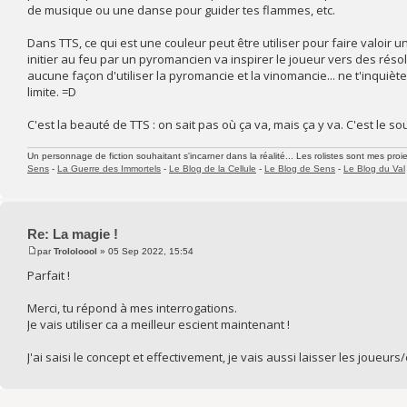
de musique ou une danse pour guider tes flammes, etc.
Dans TTS, ce qui est une couleur peut être utiliser pour faire valoir un d
initier au feu par un pyromancien va inspirer le joueur vers des résol
aucune façon d'utiliser la pyromancie et la vinomancie... ne t'inquièt
limite. =D
C'est la beauté de TTS : on sait pas où ça va, mais ça y va. C'est le souf
Un personnage de fiction souhaitant s'incarner dans la réalité... Les rolistes sont mes proie
Sens
-
La Guerre des Immortels
-
Le Blog de la Cellule
-
Le Blog de Sens
-
Le Blog du Val
Re: La magie !
par
Trololoool
» 05 Sep 2022, 15:54
Parfait !
Merci, tu répond à mes interrogations.
Je vais utiliser ca a meilleur escient maintenant !
J'ai saisi le concept et effectivement, je vais aussi laisser les joueu