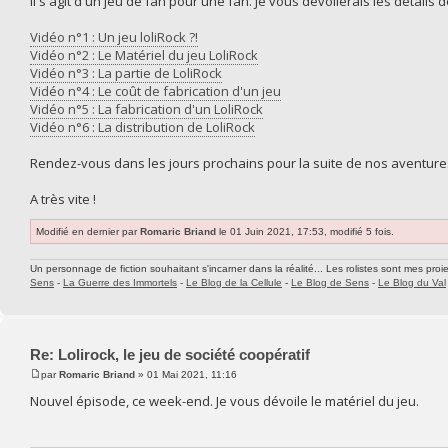
Il s'agit d'un jeu de fan pour une fan. Je vous dévoilerais les détail
Vidéo n°1 : Un jeu loliRock ?!
Vidéo n°2 : Le Matériel du jeu LoliRock
Vidéo n°3 : La partie de LoliRock
Vidéo n°4 : Le coût de fabrication d'un jeu
Vidéo n°5 : La fabrication d'un LoliRock
Vidéo n°6 : La distribution de LoliRock
Rendez-vous dans les jours prochains pour la suite de nos aventure
A très vite !
Modifié en dernier par
Romaric Briand
le 01 Juin 2021, 17:53, modifié 5 fois.
Un personnage de fiction souhaitant s'incarner dans la réalité... Les rolistes sont mes proie
Sens
-
La Guerre des Immortels
-
Le Blog de la Cellule
-
Le Blog de Sens
-
Le Blog du Val
Re: Lolirock, le jeu de société coopératif
par
Romaric Briand
» 01 Mai 2021, 11:16
Nouvel épisode, ce week-end. Je vous dévoile le matériel du jeu.