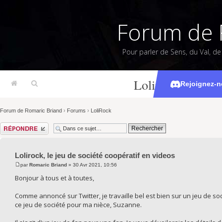
Forum de 
Pour parler de Sens, du Val, d
Lolirock, le jeu 
Rejoignez-n
Forum de Romaric Briand
›
Forums
›
LoliRock
Répondre
Lolirock, le jeu de société coopératif en videos
par
Romaric Briand
» 30 Avr 2021, 10:56
Bonjour à tous et à toutes,
Comme annoncé sur Twitter, je travaille bel est bien sur un jeu de so
ce jeu de société pour ma nièce, Suzanne.