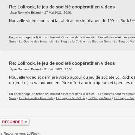
Re: Lolirock, le jeu de société coopératif en videos
par
Romaric Briand
» 27 Mai 2021, 20:01
Nouvelle vidéo montrant la fabrication simultanée de 100 LoliRock ! ^
Un personnage de fiction souhaitant s'incarner dans la réalité... Les rolistes sont mes proie
Sens
-
La Guerre des Immortels
-
Le Blog de la Cellule
-
Le Blog de Sens
-
Le Blog du Val
Re: Lolirock, le jeu de société coopératif en videos
par
Romaric Briand
» 01 Juin 2021, 17:54
Nouvelle vidéo et dernière vidéo autour du jeu de société LoliRock d
du jeu. Le jeu va notamment être offert aux top tipeurs et tipeuses de
Un personnage de fiction souhaitant s'incarner dans la réalité... Les rolistes sont mes proie
Sens
-
La Guerre des Immortels
-
Le Blog de la Cellule
-
Le Blog de Sens
-
Le Blog du Val
Répondre
Retourner vers LoliRock