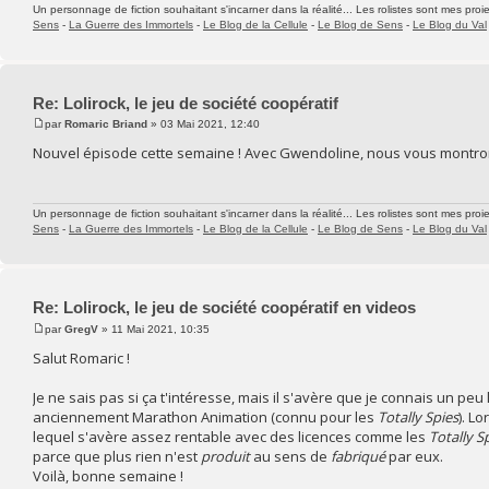
Un personnage de fiction souhaitant s'incarner dans la réalité... Les rolistes sont mes proie
Sens
-
La Guerre des Immortels
-
Le Blog de la Cellule
-
Le Blog de Sens
-
Le Blog du Val
Re: Lolirock, le jeu de société coopératif
par
Romaric Briand
» 03 Mai 2021, 12:40
Nouvel épisode cette semaine ! Avec Gwendoline, nous vous montron
Un personnage de fiction souhaitant s'incarner dans la réalité... Les rolistes sont mes proie
Sens
-
La Guerre des Immortels
-
Le Blog de la Cellule
-
Le Blog de Sens
-
Le Blog du Val
Re: Lolirock, le jeu de société coopératif en videos
par
GregV
» 11 Mai 2021, 10:35
Salut Romaric !
Je ne sais pas si ça t'intéresse, mais il s'avère que je connais un pe
anciennement Marathon Animation (connu pour les
Totally Spies
). L
lequel s'avère assez rentable avec des licences comme les
Totally S
parce que plus rien n'est
produit
au sens de
fabriqué
par eux.
Voilà, bonne semaine !