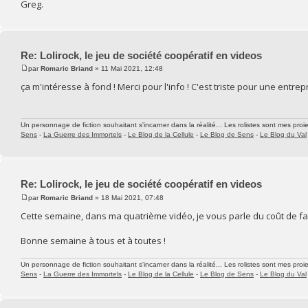
Greg.
Re: Lolirock, le jeu de société coopératif en videos
par
Romaric Briand
» 11 Mai 2021, 12:48
ça m'intéresse à fond ! Merci pour l'info ! C'est triste pour une entre
Un personnage de fiction souhaitant s'incarner dans la réalité... Les rolistes sont mes proie
Sens
-
La Guerre des Immortels
-
Le Blog de la Cellule
-
Le Blog de Sens
-
Le Blog du Val
Re: Lolirock, le jeu de société coopératif en videos
par
Romaric Briand
» 18 Mai 2021, 07:48
Cette semaine, dans ma quatrième vidéo, je vous parle du coût de fabr
Bonne semaine à tous et à toutes !
Un personnage de fiction souhaitant s'incarner dans la réalité... Les rolistes sont mes proie
Sens
-
La Guerre des Immortels
-
Le Blog de la Cellule
-
Le Blog de Sens
-
Le Blog du Val