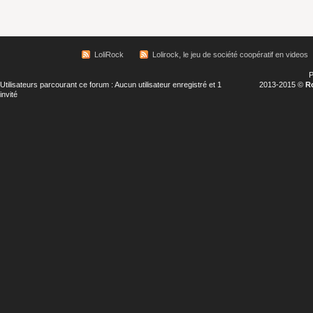
LoliRock
Lolirock, le jeu de société coopératif en videos
P
Utilisateurs parcourant ce forum : Aucun utilisateur enregistré et 1
2013-2015 ©
R
invité