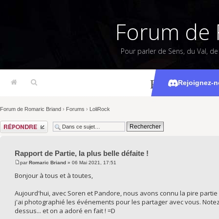
Forum de 
Pour parler de Sens, du Val, d
Rapport de Par
Rejoignez-n
Forum de Romaric Briand
›
Forums
›
LoliRock
Répondre
Rapport de Partie, la plus belle défaite !
par
Romaric Briand
» 06 Mai 2021, 17:51
Bonjour à tous et à toutes,
Aujourd'hui, avec Soren et Pandore, nous avons connu la pire parti
j'ai photographié les événements pour les partager avec vous. Notez 
dessus... et on a adoré en fait ! =D