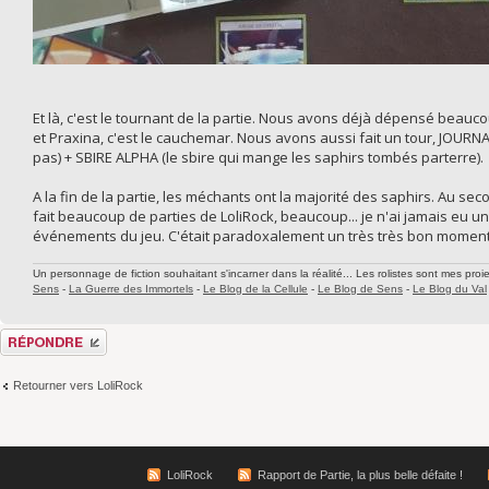
Et là, c'est le tournant de la partie. Nous avons déjà dépensé beauc
et Praxina, c'est le cauchemar. Nous avons aussi fait un tour, JOURN
pas) + SBIRE ALPHA (le sbire qui mange les saphirs tombés parterre).
A la fin de la partie, les méchants ont la majorité des saphirs. Au seco
fait beaucoup de parties de LoliRock, beaucoup... je n'ai jamais eu un
événements du jeu. C'était paradoxalement un très très bon moment
Un personnage de fiction souhaitant s'incarner dans la réalité... Les rolistes sont mes proie
Sens
-
La Guerre des Immortels
-
Le Blog de la Cellule
-
Le Blog de Sens
-
Le Blog du Val
Répondre
Retourner vers LoliRock
LoliRock
Rapport de Partie, la plus belle défaite !