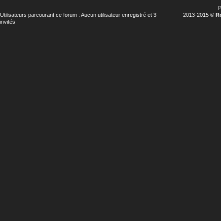
P
Utilisateurs parcourant ce forum : Aucun utilisateur enregistré et 3
2013-2015 ©
R
invités