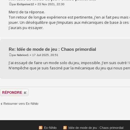
par
Eclipsios12
» 23 Nov 2021, 22:30
Merci de ta réponse.
Ton retour de longue expérience est pertinente, j'en ai fait peu mais 
jouer. Un déséquilibre que j’imputais aux mécaniques de base à ces
j'aurais pu essayer.
Re: Idée de mode de jeu : Chaos primordial
par
fabrice1
» 17 Juil 2025, 20:51
J'ai essayé de faire un mode solo du jeu, impossible. J'en suis outré !
N'empêche que je suis fasciné par la mécanique du jeu qui nous permet
Répondre
Retourner vers Ex-Nihilo
Ex-Nihilo
Idée de mode de jeu : Chaos primordial