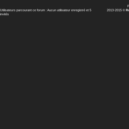
P
Utilisateurs parcourant ce forum : Aucun utilisateur enregistré et 5
2013-2015 ©
R
invités