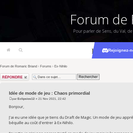
Forum de 
Pour parler de Sens, du Val, d
Idée de mode
Rejoignez-n
Forum de Romaric Briand
›
Forums
›
Ex-Nihilo
Répondre
Idée de mode de jeu : Chaos primordial
par
Eclipsios12
» 21 Nov 2021, 22:42
Bonjour,
J'ai eu une idée que je tiens du Draft de Magic. Un mode de jeu app
béquille au coût d'entrer à Ex-Nihilo.