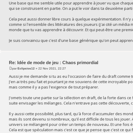
Une base qui me semble utile pour apprendre à jouer vu que chaque c
qui se construisent en partie. On a put le voir dans ta deuxième parti
Cela peut aussi donner libre cours à quelque expérimentation. Il n'
comme si l'ensemble des littératures des joueurs (j'ai cité un médi
monde que tu vas apprendre à découvrir. Et qui peut-être une premièr
Je suis convaincu que c'est d'une base générique qu'on peut apprend
Re: Idée de mode de jeu : Chaos primordial
par
Eclipsios12
» 22 Nov 2021, 22:27
Aussi je me demande si tu as eu l'occasion de faire du draft comme t
J'en ai très peu fait et pourtant je me souviens de cette incroyable 
mais comme il y a pas l'exigence de tout préparer.
J'omets toute une partie sur la sélection en draft, de la forte dans ce
suite envisager les mélanges. Cela n'entrave pas cette découverte,
Il y aussi cette possibilité, plus tard, qu'à force d'accumuler des mon
mais ils sont devenu si nombreux, qu'il est difficile de tous les jou
univers se mélangent pour créer un temps de nouveau. Et une fois ém
Cela est que spéculation mais c'est ce que je pense que c'est ce qui f