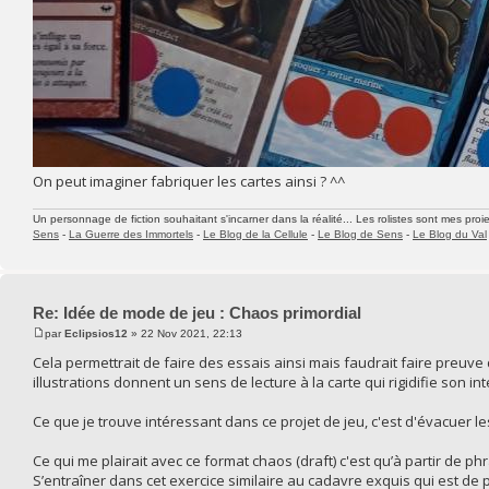
On peut imaginer fabriquer les cartes ainsi ? ^^
Un personnage de fiction souhaitant s'incarner dans la réalité... Les rolistes sont mes proie
Sens
-
La Guerre des Immortels
-
Le Blog de la Cellule
-
Le Blog de Sens
-
Le Blog du Val
Re: Idée de mode de jeu : Chaos primordial
par
Eclipsios12
» 22 Nov 2021, 22:13
Cela permettrait de faire des essais ainsi mais faudrait faire preuve
illustrations donnent un sens de lecture à la carte qui rigidifie son in
Ce que je trouve intéressant dans ce projet de jeu, c'est d'évacuer les
Ce qui me plairait avec ce format chaos (draft) c'est qu’à partir de p
S’entraîner dans cet exercice similaire au cadavre exquis qui est de