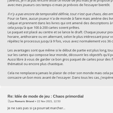
J’avertis, je n'ai pas encore testé ce mode de jeu mais je le propose
avec mes joueurs ces temps-ci mais je prévois de l’essayer bientôt.
Il n'y a pas encore de temporalité définie, tout n'est que chaos, des
Pour ce faire, aucun joueur n'a de monde à faire mais amène des livres
calque et prennent dans les livres qui ont amené des descriptions à 
cela jusqu'à que 100 à 200 cartes soient prêtes.
Le paquet est placé au centre et se lance le draft. Chaque joueur pioc
horaire, antihoraire ou en alternant, selon le plus intéressant pour vo
répétez le processus jusqu'à 9 fois, vous avez normalement vos 36 ca
Les avantages sont que même si le début de partie est plus long, tou
sur les cartes qui compose leur monde, découvrir les objectifs qu'il 
Aussi libre à vous de garder ce bon gros paquet de cartes pour des 
thématisé ou encore plus chaotique.
Cela ne remplacera jamais le plaisir de créer son monde mais cela pe
consacre un bon mois avant de l'essayer. Dans tous les cas, j'espère 
Re: Idée de mode de jeu : Chaos primordial
par
Romaric Briand
» 22 Nov 2021, 12:53
Je ne sais pas si ça pourrait marcher...