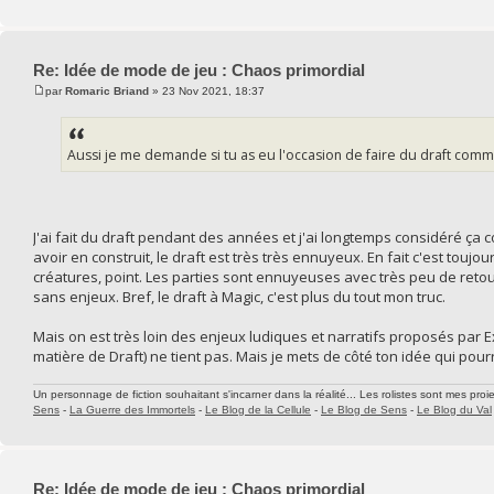
Re: Idée de mode de jeu : Chaos primordial
par
Romaric Briand
» 23 Nov 2021, 18:37
Aussi je me demande si tu as eu l'occasion de faire du draft comm
J'ai fait du draft pendant des années et j'ai longtemps considéré ç
avoir en construit, le draft est très très ennuyeux. En fait c'est touj
créatures, point. Les parties sont ennuyeuses avec très peu de retou
sans enjeux. Bref, le draft à Magic, c'est plus du tout mon truc.
Mais on est très loin des enjeux ludiques et narratifs proposés par 
matière de Draft) ne tient pas. Mais je mets de côté ton idée qui pourra
Un personnage de fiction souhaitant s'incarner dans la réalité... Les rolistes sont mes proie
Sens
-
La Guerre des Immortels
-
Le Blog de la Cellule
-
Le Blog de Sens
-
Le Blog du Val
Re: Idée de mode de jeu : Chaos primordial