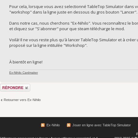
Pour cela, lorsque vous avez selectionné TableTop Simulator dans vot
"workshop" dans la ligne juste en dessous du gros bouton "Lancer".
Dans notre cas, nous cherchons "Ex-Nihilo". Vous reconnaîtrez le bon 
et cliquez sur "S'abonner" pour que steam télécharge le mod.
Voilà! Il ne vous reste plus qu'à lancer TableTop Simulator et à créer
proposé sur la ligne intitulée "Workshop".
À bientôt en ligne!
Ex-Nihilo Cardmaker
Répondre
Retourner vers Ex-Nihilo
Ex-Nihilo
Jouer en ligne avec TableTop Simulator
P