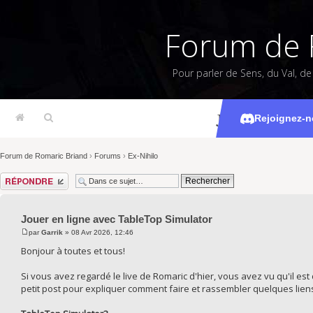
Forum de 
Pour parler de Sens, du Val, d
Jouer en lig
Rejoignez-n
Forum de Romaric Briand
›
Forums
›
Ex-Nihilo
Répondre
Jouer en ligne avec TableTop Simulator
par
Garrik
» 08 Avr 2026, 12:46
Bonjour à toutes et tous!
Si vous avez regardé le live de Romaric d'hier, vous avez vu qu'il est
petit post pour expliquer comment faire et rassembler quelques liens