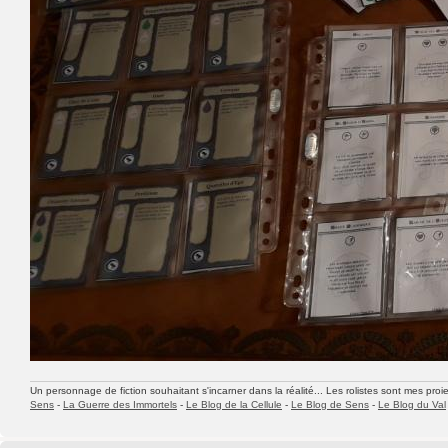
Un personnage de fiction souhaitant s'incarner dans la réalité... Les rolistes sont mes proie
Sens
-
La Guerre des Immortels
-
Le Blog de la Cellule
-
Le Blog de Sens
-
Le Blog du Val