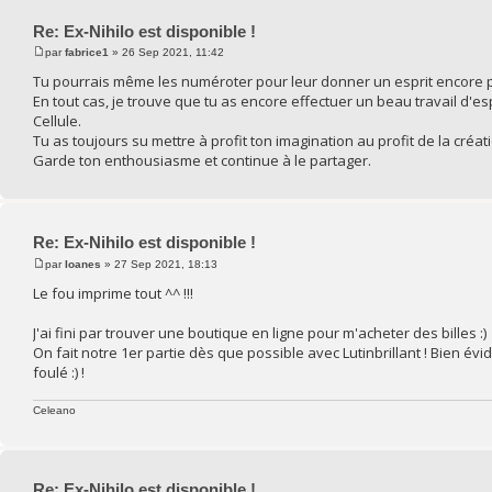
Re: Ex-Nihilo est disponible !
par
fabrice1
» 26 Sep 2021, 11:42
Tu pourrais même les numéroter pour leur donner un esprit encore pl
En tout cas, je trouve que tu as encore effectuer un beau travail d'e
Cellule.
Tu as toujours su mettre à profit ton imagination au profit de la créa
Garde ton enthousiasme et continue à le partager.
Re: Ex-Nihilo est disponible !
par
Ioanes
» 27 Sep 2021, 18:13
Le fou imprime tout ^^ !!!
J'ai fini par trouver une boutique en ligne pour m'acheter des billes :)
On fait notre 1er partie dès que possible avec Lutinbrillant ! Bien
foulé :) !
Celeano
Re: Ex-Nihilo est disponible !