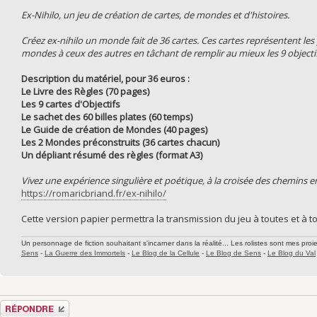
Ex-Nihilo, un jeu de création de cartes, de mondes et d'histoires.
Créez ex-nihilo un monde fait de 36 cartes. Ces cartes représentent le
mondes à ceux des autres en tâchant de remplir au mieux les 9 objectif
Description du matériel, pour 36 euros :
Le Livre des Règles (70 pages)
Les 9 cartes d'Objectifs
Le sachet des 60 billes plates (60 temps)
Le Guide de création de Mondes (40 pages)
Les 2 Mondes préconstruits (36 cartes chacun)
Un dépliant résumé des règles (format A3)
Vivez une expérience singulière et poétique, à la croisée des chemins ent
https://romaricbriand.fr/ex-nihilo/
Cette version papier permettra la transmission du jeu à toutes et à t
Un personnage de fiction souhaitant s'incarner dans la réalité... Les rolistes sont mes proie
Sens
-
La Guerre des Immortels
-
Le Blog de la Cellule
-
Le Blog de Sens
-
Le Blog du Val
Répondre