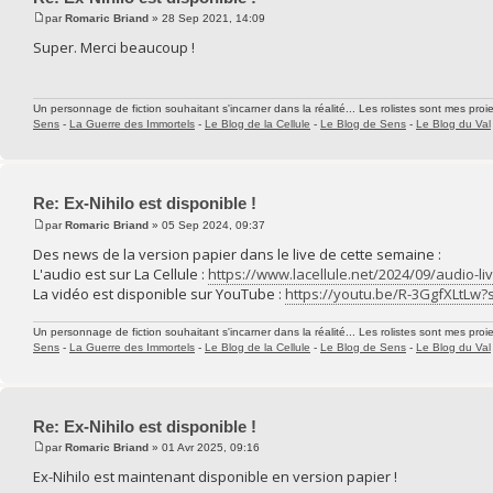
par
Romaric Briand
» 28 Sep 2021, 14:09
Super. Merci beaucoup !
Un personnage de fiction souhaitant s'incarner dans la réalité... Les rolistes sont mes proie
Sens
-
La Guerre des Immortels
-
Le Blog de la Cellule
-
Le Blog de Sens
-
Le Blog du Val
Re: Ex-Nihilo est disponible !
par
Romaric Briand
» 05 Sep 2024, 09:37
Des news de la version papier dans le live de cette semaine :
L'audio est sur La Cellule :
https://www.lacellule.net/2024/09/audio-li
La vidéo est disponible sur YouTube :
https://youtu.be/R-3GgfXLtLw
Un personnage de fiction souhaitant s'incarner dans la réalité... Les rolistes sont mes proie
Sens
-
La Guerre des Immortels
-
Le Blog de la Cellule
-
Le Blog de Sens
-
Le Blog du Val
Re: Ex-Nihilo est disponible !
par
Romaric Briand
» 01 Avr 2025, 09:16
Ex-Nihilo est maintenant disponible en version papier !