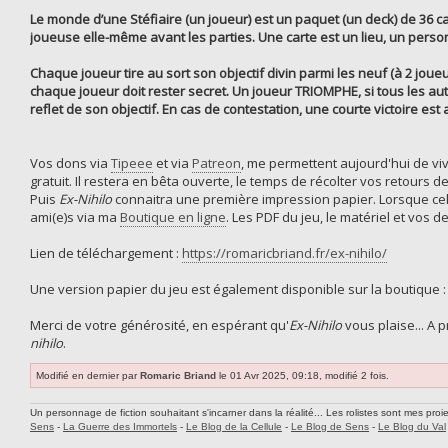
Le monde d’une Stéfiaire (un joueur) est un paquet (un deck) de 36 car
joueuse elle-même avant les parties. Une carte est un lieu, un per
Chaque joueur tire au sort son objectif divin parmi les neuf (à 2 joueu
chaque joueur doit rester secret. Un joueur TRIOMPHE, si tous les autr
reflet de son objectif. En cas de contestation, une courte victoire est
Vos dons via
Tipeee
et via
Patreon
, me permettent aujourd'hui de vi
gratuit. Il restera en bêta ouverte, le temps de récolter vos retours 
Puis
Ex-Nihilo
connaitra une première impression papier. Lorsque celle-c
ami(e)s via ma
Boutique en ligne
. Les PDF du jeu, le matériel et vos d
Lien de téléchargement :
https://romaricbriand.fr/ex-nihilo/
Une version papier du jeu est également disponible sur la boutique 
Merci de votre générosité, en espérant qu'
Ex-Nihilo
vous plaise... A 
nihilo
.
Modifié en dernier par
Romaric Briand
le 01 Avr 2025, 09:18, modifié 2 fois.
Un personnage de fiction souhaitant s'incarner dans la réalité... Les rolistes sont mes proie
Sens
-
La Guerre des Immortels
-
Le Blog de la Cellule
-
Le Blog de Sens
-
Le Blog du Val