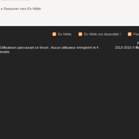
Retourner vers Ex-Nihilo
Ex-Nihilo
Ex-Nihilo est disponible !
Flu
P
Utilisateurs parcourant ce forum : Aucun utilisateur enregistré et 4
2013-2015 ©
R
invités