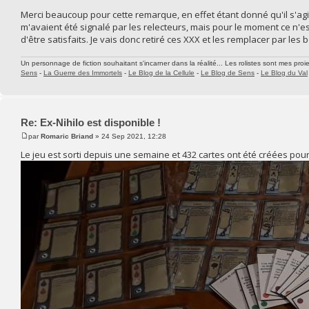
Merci beaucoup pour cette remarque, en effet étant donné qu'il s'agit
m'avaient été signalé par les relecteurs, mais pour le moment ce n'est 
d'être satisfaits. Je vais donc retiré ces XXX et les remplacer par les 
Un personnage de fiction souhaitant s'incarner dans la réalité... Les rolistes sont mes proie
Sens
-
La Guerre des Immortels
-
Le Blog de la Cellule
-
Le Blog de Sens
-
Le Blog du Val
Re: Ex-Nihilo est disponible !
par
Romaric Briand
» 24 Sep 2021, 12:28
Le jeu est sorti depuis une semaine et 432 cartes ont été créées pour 