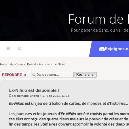
Forum de 
Pour parler de Sens, du Val, d
Ex-Nih
Rejoignez-n
Forum de Romaric Briand
›
Forums
›
Ex-Nihilo
Répondre
Ex-Nihilo est disponible !
par
Romaric Briand
» 17 Sep 2021, 11:23
Ex-Nihilo
est un jeu de création de cartes, de mondes et d'histoires...
Les joueuses et les joueurs d’
Ex-Nihilo
ont été choisis parmi les mort
ces élus ont reçu des quatre dieux majeurs le pouvoir de créer et de
fin des temps, les Stéfiaires doivent accomplir la volonté des dieux 