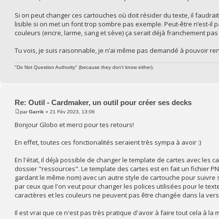
Si on peut changer ces cartouches où doit résider du texte, il faudrai
lisible si on met un font trop sombre pas exemple. Peut-être n’est-il 
couleurs (encre, larme, sang et sève) ça serait déjà franchement pas 
Tu vois, je suis raisonnable, je n’ai même pas demandé à pouvoir ren
"Do Not Question Authority" (because they don't know either).
Re: Outil - Cardmaker, un outil pour créer ses decks
par
Garrik
» 21 Fév 2023, 13:06
Bonjour Globo et merci pour tes retours!
En effet, toutes ces fonctionalités seraient très sympa à avoir :)
En l'état, il déjà possible de changer le template de cartes avec les ca
dossier "ressources". Le template des cartes est en fait un fichier PN
gardant le même nom) avec un autre style de cartouche pour suivre ses
par ceux que l'on veut pour changer les polices utilisées pour le texte e
caractères et les couleurs ne peuvent pas être changée dans la vers
Il est vrai que ce n'est pas très pratique d'avoir à faire tout cela à