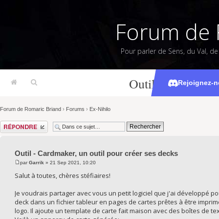
Forum de 
Pour parler de Sens, du Val, d
Outil - Cardmaker
Rejoignez-n
Forum de Romaric Briand
›
Forums
›
Ex-Nihilo
Répondre
Outil - Cardmaker, un outil pour créer ses decks
par
Garrik
» 21 Sep 2021, 10:20
Salut à toutes, chères stéfiaires!
Je voudrais partager avec vous un petit logiciel que j'ai développé p
deck dans un fichier tableur en pages de cartes prêtes à être imprim
logo. Il ajoute un template de carte fait maison avec des boîtes de 