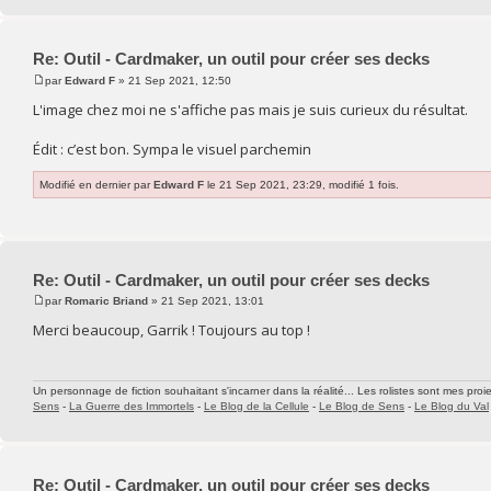
Re: Outil - Cardmaker, un outil pour créer ses decks
par
Edward F
» 21 Sep 2021, 12:50
L'image chez moi ne s'affiche pas mais je suis curieux du résultat.
Édit : c’est bon. Sympa le visuel parchemin
Modifié en dernier par
Edward F
le 21 Sep 2021, 23:29, modifié 1 fois.
Re: Outil - Cardmaker, un outil pour créer ses decks
par
Romaric Briand
» 21 Sep 2021, 13:01
Merci beaucoup, Garrik ! Toujours au top !
Un personnage de fiction souhaitant s'incarner dans la réalité... Les rolistes sont mes proie
Sens
-
La Guerre des Immortels
-
Le Blog de la Cellule
-
Le Blog de Sens
-
Le Blog du Val
Re: Outil - Cardmaker, un outil pour créer ses decks