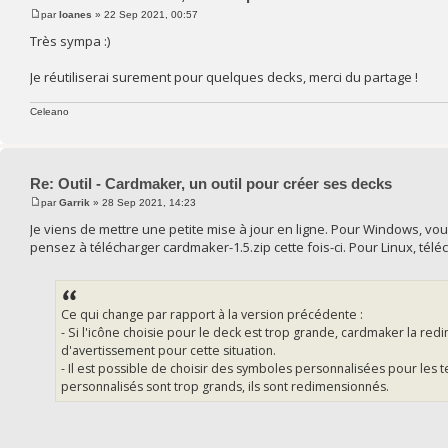
par
Ioanes
» 22 Sep 2021, 00:57
Très sympa :)
Je réutiliserai surement pour quelques decks, merci du partage !
Celeano
Re: Outil - Cardmaker, un outil pour créer ses decks
par
Garrik
» 28 Sep 2021, 14:23
Je viens de mettre une petite mise à jour en ligne. Pour Windows, v
pensez à télécharger cardmaker-1.5.zip cette fois-ci. Pour Linux, tél
Ce qui change par rapport à la version précédente :
- Si l'icône choisie pour le deck est trop grande, cardmaker la re
d'avertissement pour cette situation.
- Il est possible de choisir des symboles personnalisées pour les 
personnalisés sont trop grands, ils sont redimensionnés.