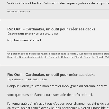
Voilà qui devrait faciliter l'utilisation des super symboles de temps 
Ex-Nihilo Cardmaker
Re: Outil - Cardmaker, un outil pour créer ses decks
par
Romaric Briand
» 28 Sep 2021, 14:26
trop bien merci Garrik !
Un personnage de fiction souhaitant s'incarner dans la réalité... Les rolistes sont mes proie
Sens
-
La Guerre des Immortels
-
Le Blog de la Cellule
-
Le Blog de Sens
-
Le Blog du Val
Re: Outil - Cardmaker, un outil pour créer ses decks
par
Globo
» 16 Fév 2023, 14:16
Bonjour Garrik, j’ai créé mon premier Deck grâce au cardmaker cette 
Voici quelques doléances ou pistes afin de parfaire l’outil.
J’ai remarqué qu’il n’y avait pas d’option pour changer les skins du 
du texte, on est coincé avec « le look parchemin ». Serait-il possible 