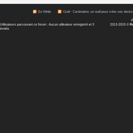
Ex-Nihilo
Outil - Cardmaker, un outil pour créer ses decks
P
Utilisateurs parcourant ce forum : Aucun utilisateur enregistré et 3
2013-2015 ©
R
invités