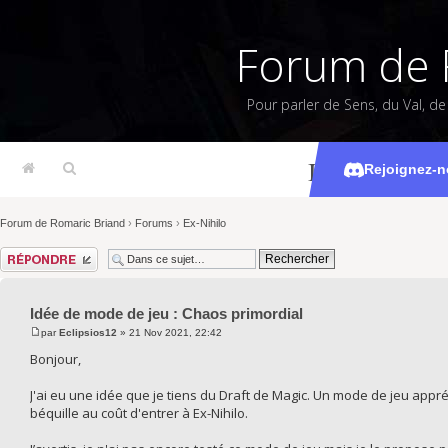
Forum de 
Pour parler de Sens, du Val, d
Idée de mode
Rejoignez-n
Forum de Romaric Briand
›
Forums
›
Ex-Nihilo
Répondre
Idée de mode de jeu : Chaos primordial
par
Eclipsios12
» 21 Nov 2021, 22:42
Bonjour,
J'ai eu une idée que je tiens du Draft de Magic. Un mode de jeu app
béquille au coût d'entrer à Ex-Nihilo.