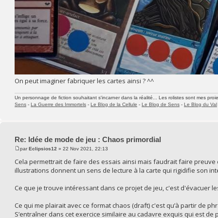
On peut imaginer fabriquer les cartes ainsi ? ^^
Un personnage de fiction souhaitant s'incarner dans la réalité... Les rolistes sont mes proie
Sens
-
La Guerre des Immortels
-
Le Blog de la Cellule
-
Le Blog de Sens
-
Le Blog du Val
Re: Idée de mode de jeu : Chaos primordial
par
Eclipsios12
» 22 Nov 2021, 22:13
Cela permettrait de faire des essais ainsi mais faudrait faire preuve
illustrations donnent un sens de lecture à la carte qui rigidifie son in
Ce que je trouve intéressant dans ce projet de jeu, c'est d'évacuer les
Ce qui me plairait avec ce format chaos (draft) c'est qu’à partir de p
S’entraîner dans cet exercice similaire au cadavre exquis qui est de