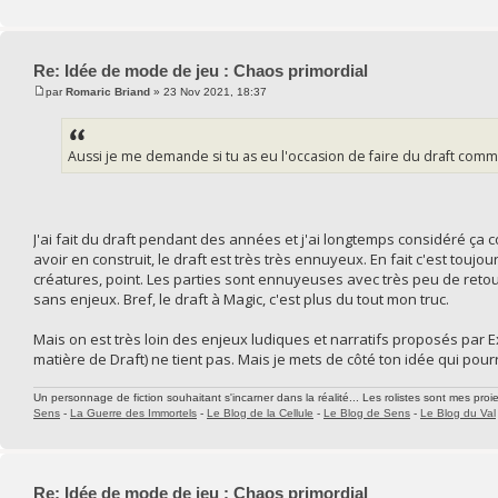
Re: Idée de mode de jeu : Chaos primordial
par
Romaric Briand
» 23 Nov 2021, 18:37
Aussi je me demande si tu as eu l'occasion de faire du draft comm
J'ai fait du draft pendant des années et j'ai longtemps considéré ç
avoir en construit, le draft est très très ennuyeux. En fait c'est touj
créatures, point. Les parties sont ennuyeuses avec très peu de retou
sans enjeux. Bref, le draft à Magic, c'est plus du tout mon truc.
Mais on est très loin des enjeux ludiques et narratifs proposés par 
matière de Draft) ne tient pas. Mais je mets de côté ton idée qui pourra
Un personnage de fiction souhaitant s'incarner dans la réalité... Les rolistes sont mes proie
Sens
-
La Guerre des Immortels
-
Le Blog de la Cellule
-
Le Blog de Sens
-
Le Blog du Val
Re: Idée de mode de jeu : Chaos primordial