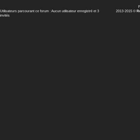
P
Utilisateurs parcourant ce forum : Aucun utilisateur enregistré et 3
2013-2015 ©
R
invités