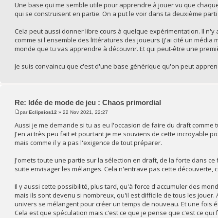
Une base qui me semble utile pour apprendre à jouer vu que chaque c
qui se construisent en partie. On a put le voir dans ta deuxième parti
Cela peut aussi donner libre cours à quelque expérimentation. Il n'
comme si l'ensemble des littératures des joueurs (j'ai cité un médi
monde que tu vas apprendre à découvrir. Et qui peut-être une premièr
Je suis convaincu que c'est d'une base générique qu'on peut apprend
Re: Idée de mode de jeu : Chaos primordial
par
Eclipsios12
» 22 Nov 2021, 22:27
Aussi je me demande si tu as eu l'occasion de faire du draft comme t
J'en ai très peu fait et pourtant je me souviens de cette incroyable 
mais comme il y a pas l'exigence de tout préparer.
J'omets toute une partie sur la sélection en draft, de la forte dans ce
suite envisager les mélanges. Cela n'entrave pas cette découverte,
Il y aussi cette possibilité, plus tard, qu'à force d'accumuler des mon
mais ils sont devenu si nombreux, qu'il est difficile de tous les jou
univers se mélangent pour créer un temps de nouveau. Et une fois ém
Cela est que spéculation mais c'est ce que je pense que c'est ce qui f