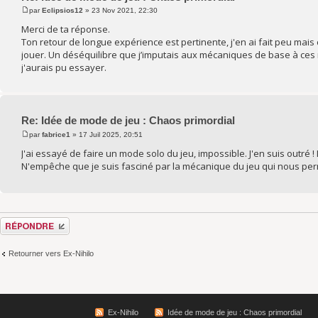
par
Eclipsios12
» 23 Nov 2021, 22:30
Merci de ta réponse.
Ton retour de longue expérience est pertinente, j'en ai fait peu mais 
jouer. Un déséquilibre que j’imputais aux mécaniques de base à ces
j'aurais pu essayer.
Re: Idée de mode de jeu : Chaos primordial
par
fabrice1
» 17 Juil 2025, 20:51
J'ai essayé de faire un mode solo du jeu, impossible. J'en suis outré !
N'empêche que je suis fasciné par la mécanique du jeu qui nous permet
Répondre
Retourner vers Ex-Nihilo
Ex-Nihilo
Idée de mode de jeu : Chaos primordial