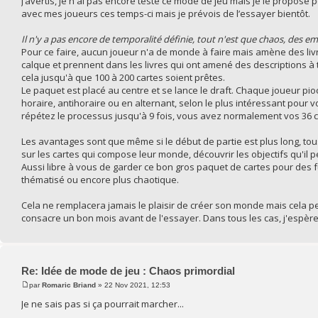
J’avertis, je n'ai pas encore testé ce mode de jeu mais je le propose
avec mes joueurs ces temps-ci mais je prévois de l’essayer bientôt.
Il n'y a pas encore de temporalité définie, tout n'est que chaos, des
Pour ce faire, aucun joueur n'a de monde à faire mais amène des livres
calque et prennent dans les livres qui ont amené des descriptions à 
cela jusqu'à que 100 à 200 cartes soient prêtes.
Le paquet est placé au centre et se lance le draft. Chaque joueur pioc
horaire, antihoraire ou en alternant, selon le plus intéressant pour vo
répétez le processus jusqu'à 9 fois, vous avez normalement vos 36 ca
Les avantages sont que même si le début de partie est plus long, tou
sur les cartes qui compose leur monde, découvrir les objectifs qu'il 
Aussi libre à vous de garder ce bon gros paquet de cartes pour des 
thématisé ou encore plus chaotique.
Cela ne remplacera jamais le plaisir de créer son monde mais cela pe
consacre un bon mois avant de l'essayer. Dans tous les cas, j'espère 
Re: Idée de mode de jeu : Chaos primordial
par
Romaric Briand
» 22 Nov 2021, 12:53
Je ne sais pas si ça pourrait marcher...