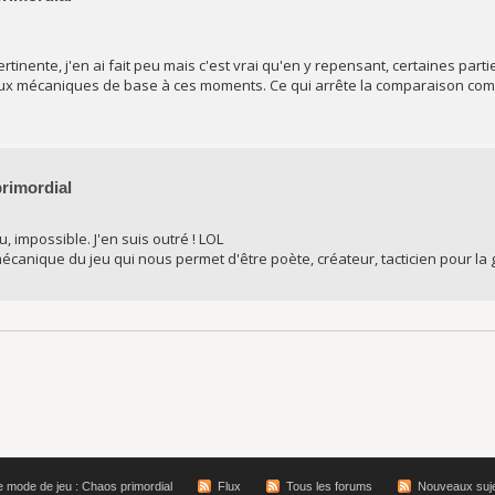
tinente, j'en ai fait peu mais c'est vrai qu'en y repensant, certaines part
 aux mécaniques de base à ces moments. Ce qui arrête la comparaison comm
primordial
, impossible. J'en suis outré ! LOL
canique du jeu qui nous permet d'être poète, créateur, tacticien pour la g
e mode de jeu : Chaos primordial
Flux
Tous les forums
Nouveaux suj