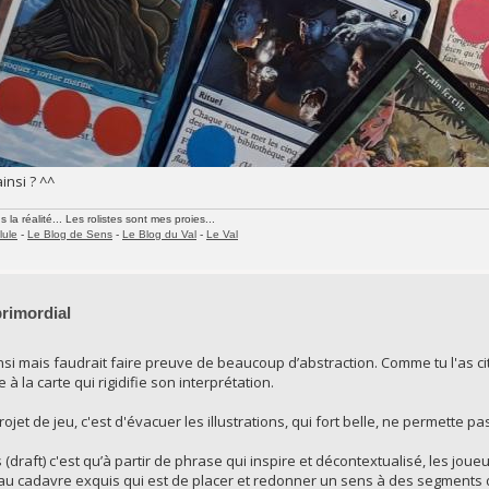
insi ? ^^
la réalité... Les rolistes sont mes proies...
lule
-
Le Blog de Sens
-
Le Blog du Val
-
Le Val
primordial
nsi mais faudrait faire preuve de beaucoup d’abstraction. Comme tu l'as ci
à la carte qui rigidifie son interprétation.
jet de jeu, c'est d'évacuer les illustrations, qui fort belle, ne permette p
 (draft) c'est qu’à partir de phrase qui inspire et décontextualisé, les jou
e au cadavre exquis qui est de placer et redonner un sens à des segments d