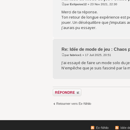
par
Eclipsios12
» 23 Nov 2021, 22:30
Merci de ta réponse.
Ton retour de longue expérience est per
jouer. Un déséquilibre que j’imputais
j'aurais pu essayer.
Re: Idée de mode de jeu : Chaos 
par
fabrice1
» 17 Juil 2025, 20:51
J'ai essayé de faire un mode solo du jeu
N'empêche que je suis fasciné par la mé
Répondre
Retourner vers Ex-Nihilo
Ex-Nihilo
Idée d