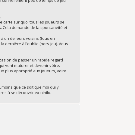
i personnellement peu de temps de jeu
.
de carte sur quoi tous les joueurs se
ps. Cela demande de la spontanéité et
 à un de leurs voisins (tous en
la dernière à l'oublie (hors-jeu). Vous
occasion de passer un rapide regard
qui vont maturer et devenir vôtre.
un plus approprié aux joueurs, voire
 moins que ce soit que moi qui y
res à se découvrir ex-nihilo.