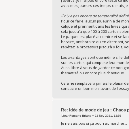
J’avertis, je n'ai pas encore testé ce
avec mes joueurs ces temps-ci mais je 
Il n'y a pas encore de temporalité défi
Pour ce faire, aucun joueur n'a de mond
calque et prennent dans les livres qui
cela jusqu'à que 100 à 200 cartes soien
Le paquet est placé au centre et se lan
horaire, antihoraire ou en alternant, se
répétez le processus jusqu'à 9 fois, v
Les avantages sont que même si le débu
sur les cartes qui compose leur monde, 
Aussi libre à vous de garder ce bon gr
thématisé ou encore plus chaotique.
Cela ne remplacera jamais le plaisir d
consacre un bon mois avant de l'essayer
Re: Idée de mode de jeu : Chaos 
par
Romaric Briand
» 22 Nov 2021, 12:53
Je ne sais pas si ça pourrait marcher...