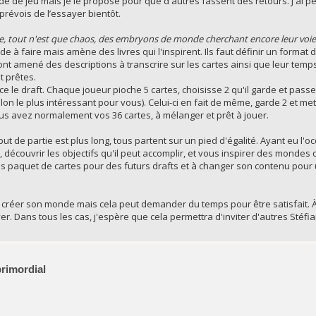
 mode de jeu mais je le propose pour que d'autres fassent des retours. J'a
prévois de l’essayer bientôt.
nie, tout n'est que chaos, des embryons de monde cherchant encore leur voie
e à faire mais amène des livres qui l'inspirent. Ils faut définir un format 
 ont amené des descriptions à transcrire sur les cartes ainsi que leur tem
t prêtes.
ce le draft. Chaque joueur pioche 5 cartes, choisisse 2 qu'il garde et passe
lon le plus intéressant pour vous). Celui-ci en fait de même, garde 2 et met 
ous avez normalement vos 36 cartes, à mélanger et prêt à jouer.
t de partie est plus long, tous partent sur un pied d'égalité. Ayant eu l'
découvrir les objectifs qu'il peut accomplir, et vous inspirer des mondes 
os paquet de cartes pour des futurs drafts et à changer son contenu pour 
e créer son monde mais cela peut demander du temps pour être satisfait. À
. Dans tous les cas, j'espère que cela permettra d'inviter d'autres Stéfiai
primordial