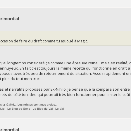
primordial
occasion de faire du draft comme tu as joué à Magic.
et j'ai longtemps considéré ça comme une épreuve reine... mais en réalité
ès ennuyeux. En fait c'est toujours la même recette qui fonctionne en draft à
uyeuses avec très peu de retournement de situation. Assez rapidement on s
t plus du tout mon truc.
ues et narratifs proposés par Ex-Nihilo. Je pense que la comparaison entre
mets de côté ton idée qui pourrait très bien fonctionner pour limiter le coût 
la réalité... Les rolistes sont mes proies...
lule
-
Le Blog de Sens
-
Le Blog du Val
-
Le Val
primordial