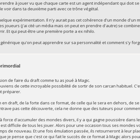
rendre à jouer vu que chaque carte est un agent indépendant qui doit se 
 le voir dans ta deuxième parti avec ce trône végétal.
uelque expérimentation. Il n'y aurait pas cet cohérence d'un monde d'un 
des joueurs (j'ai cité un média mais on peut en prendre d'autre) se comb
. Et qui peut-être une première porte a ex nihilo.
e générique qu'on peut apprendre sur sa personnalité et comment s'y forge
primordial
sion de faire du draft comme tu as joué à Magic.
 souviens de cette incroyable possibilité de sortir de son carcan habituel.
ut préparer.
n en draft, de la forte dans ce format, de celle qui le sera en dehors, de s
entrave pas cette découverte, cela ne donne que des tuteurs pour commen
 qu'à force d'accumuler des mondes divers, il y a qui gagne poussière dans l
l est difficile de tous les jouer. Alors pour une occasion tous ses mondes
ps de nouveau. Et une fois émulation passée, ils retourneront à leur pla
que je pense que c'est ce qui fait le succès de ce format à Magic alors pou