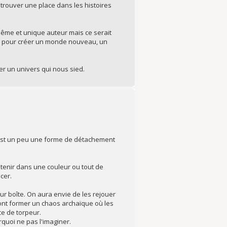
trouver une place dans les histoires
même et unique auteur mais ce serait
ine pour créer un monde nouveau, un
r un univers qui nous sied.
 C'est un peu une forme de détachement
e tenir dans une couleur ou tout de
cer.
eur boîte. On aura envie de les rejouer
 vont former un chaos archaïque où les
ce de torpeur.
rquoi ne pas l'imaginer.