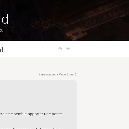
nd
u !
al
7 messages • Page
1
sur
1
rrait me semble apporter une petite