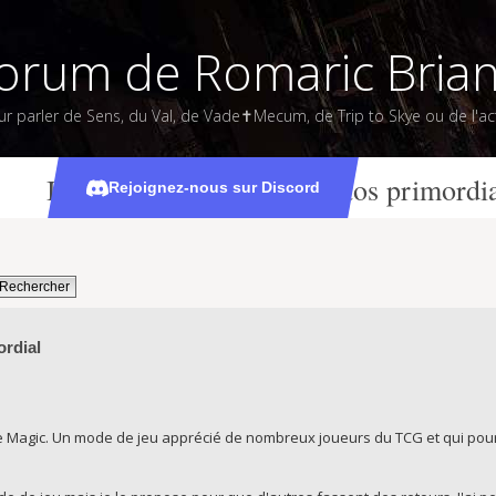
orum de Romaric Bria
ur parler de Sens, du Val, de Vade✝Mecum, de Trip to Skye ou de l'act
Idée de mode de jeu : Chaos primordi
Rejoignez-nous sur Discord
ordial
 de Magic. Un mode de jeu apprécié de nombreux joueurs du TCG et qui pou