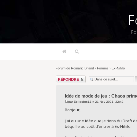
F
Po
Forum de Romaric Briand
›
Forums
›
Ex-Nihilo
Répondre
Idée de mode de jeu : Chaos prim
par
Eclipsios12
» 21 Nov 2021, 22:42
Bonjour,
J'ai eu une idée que je tiens du Draft
béquille au coût d'entrer à Ex-Nihilo.