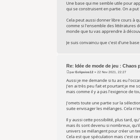
Une base qui me semble utile pour app
qui se construisent en partie. On a put
Cela peut aussi donner libre cours à q
comme si l'ensemble des littératures 
monde que tu vas apprendre à découvrir
Je suis convaincu que c'est d'une bas
Re: Idée de mode de jeu : Chaos 
par
Eclipsios12
» 22 Nov 2021, 22:27
Aussi je me demande si tu as eu l'occa
J'en ai très peu fait et pourtant je me
mais comme il y a pas l'exigence de to
J'omets toute une partie sur la sélectio
suite envisager les mélanges. Cela n'
Il y aussi cette possibilité, plus tard,
mais ils sont devenu si nombreux, qu'i
univers se mélangent pour créer un tem
Cela est que spéculation mais c'est ce 