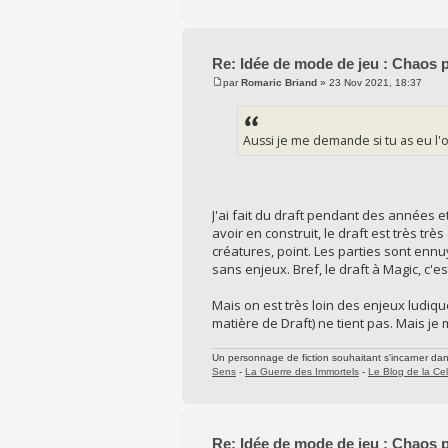
Re: Idée de mode de jeu : Chaos 
par
Romaric Briand
» 23 Nov 2021, 18:37
Aussi je me demande si tu as eu l'
J'ai fait du draft pendant des années 
avoir en construit, le draft est très tr
créatures, point. Les parties sont enn
sans enjeux. Bref, le draft à Magic, c'es
Mais on est très loin des enjeux ludiq
matière de Draft) ne tient pas. Mais je 
Un personnage de fiction souhaitant s'incarner dans 
Sens
-
La Guerre des Immortels
-
Le Blog de la Cel
Re: Idée de mode de jeu : Chaos 