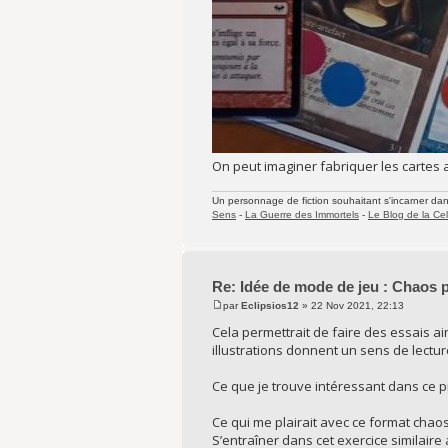
On peut imaginer fabriquer les cartes a
Un personnage de fiction souhaitant s'incarner dans 
Sens
-
La Guerre des Immortels
-
Le Blog de la Cel
Re: Idée de mode de jeu : Chaos 
par
Eclipsios12
» 22 Nov 2021, 22:13
Cela permettrait de faire des essais ai
illustrations donnent un sens de lecture 
Ce que je trouve intéressant dans ce pro
Ce qui me plairait avec ce format chaos
S’entraîner dans cet exercice similair