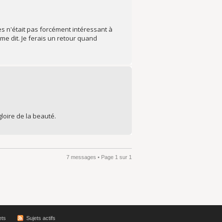
ies n'était pas forcément intéressant à
e dit. Je ferais un retour quand
loire de la beauté.
7 messages • Page
1
sur
1
ets
Sujets actifs