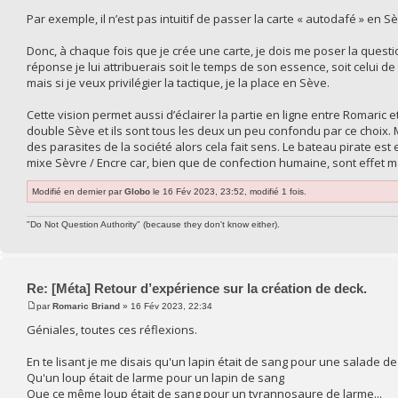
Par exemple, il n’est pas intuitif de passer la carte « autodafé » en Sè
Donc, à chaque fois que je crée une carte, je dois me poser la questio
réponse je lui attribuerais soit le temps de son essence, soit celui de
mais si je veux privilégier la tactique, je la place en Sève.
Cette vision permet aussi d’éclairer la partie en ligne entre Romaric 
double Sève et ils sont tous les deux un peu confondu par ce choix. M
des parasites de la société alors cela fait sens. Le bateau pirate es
mixe Sèvre / Encre car, bien que de confection humaine, sont effet ma
Modifié en dernier par
Globo
le 16 Fév 2023, 23:52, modifié 1 fois.
"Do Not Question Authority" (because they don't know either).
Re: [Méta] Retour d’expérience sur la création de deck.
par
Romaric Briand
» 16 Fév 2023, 22:34
Géniales, toutes ces réflexions.
En te lisant je me disais qu'un lapin était de sang pour une salade de
Qu'un loup était de larme pour un lapin de sang
Que ce même loup était de sang pour un tyrannosaure de larme...