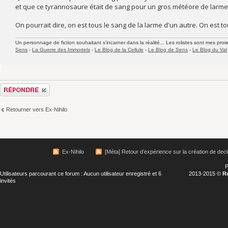
et que ce tyrannosaure était de sang pour un gros météore de larme...
On pourrait dire, on est tous le sang de la larme d'un autre. On est to
Un personnage de fiction souhaitant s'incarner dans la réalité... Les rolistes sont mes proie
Sens
-
La Guerre des Immortels
-
Le Blog de la Cellule
-
Le Blog de Sens
-
Le Blog du Val
Répondre
Retourner vers Ex-Nihilo
Ex-Nihilo
[Méta] Retour d’expérience sur la création de dec
P
Utilisateurs parcourant ce forum : Aucun utilisateur enregistré et 6
2013-2015 ©
R
invités