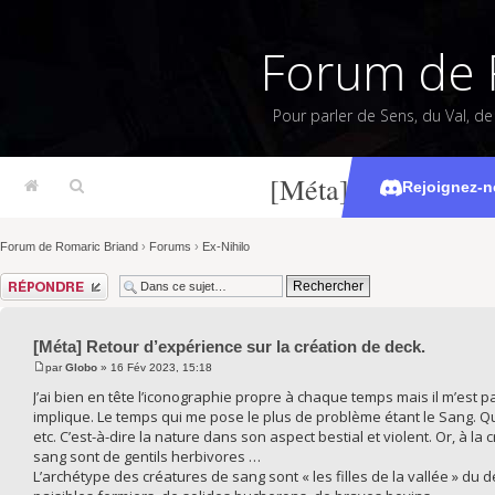
Forum de 
Pour parler de Sens, du Val, d
[Méta] Retour d’exp
Rejoignez-n
Forum de Romaric Briand
›
Forums
›
Ex-Nihilo
Répondre
[Méta] Retour d’expérience sur la création de deck.
par
Globo
» 16 Fév 2023, 15:18
J’ai bien en tête l’iconographie propre à chaque temps mais il m’est par
implique. Le temps qui me pose le plus de problème étant le Sang. Q
etc. C’est-à-dire la nature dans son aspect bestial et violent. Or, à la
sang sont de gentils herbivores …
L’archétype des créatures de sang sont « les filles de la vallée » du 