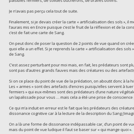
paisibles fermiers, de solides bucherons, de braves bovins.
Je n’avais pas perçu cela tout de suite.
Finalement, si je devais créer la carte « artificialisation des sols », il
l’aurais mis en Encre puisque c’est le fruit de la réflexion et de la 
c’est de fait une carte de Sang.
On peut donc de poser la question de 2 points de vue quand on crée un
quoi elle a un effet. Si je reprends la carte « artificialisation des so
de Sang.
C’est assez perturbant pour moi mais, en fait, les prédateurs sont pl
sont pas d’autres grands fauves mais des créatures ou des artefacts
Si on ce place du point de vue de la prédation, on aboutit donc à la h
Les « armes » sont des artefacts d’encres puisqu’elles servent à tuer
fermiers » qui eux-mêmes sont des prédateurs d’une nature végétale e
un lapalissade pour vous … mais cela a été une prise de conscience 
Ce qui m’a induit en erreur est le fait que les prédateurs des créa
dissonance cognitive car à la lecture de la description du Sang j’imag
On a là une forme de dissonance indépassable car, d’un point de vue 
mais du point de vue ludique il faut se baser sur « qui mange quoi ».