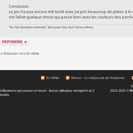
Conclusion
Le jeu n’a pas encore été testé mais j’ai pris beaucoup de plaisir à le 
me fallait quelque chose qui passe bien avec les couleurs des parc
"Do Not Question Authority" (because they don't know either).
Répondre
Retourner vers Ex-Nihilo
Ex-Nihilo
Monse - Le crépuscule de l'empereur
P
Utilisateurs parcourant ce forum : Aucun utilisateur enregistré et 3
2013-2015 ©
R
invités