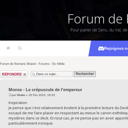
Forum de 
Pour parler de Sens, du Val, d
Monse - Le 
Rejoignez-n
Forum de Romaric Briand
›
Forums
›
Ex-Nihilo
Répondre
Monse - Le crépuscule de l'empereur
par
Globo
» 16 Fév 2023, 18:33
Inspiration
Je pense que c’est relativement évident à la première lecture du Dec
essayé de me faire plaisir en respectant au mieux le canon esthétiqu
mystères dans ce deck. En tout cas, je ne pense pas en avoir apportés
particulièrement ironique.