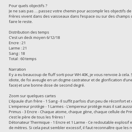
Pour quels objectifs ?
Je ne sais pas … passez votre chemin pour accomplir les objectifs de
Frères vivent dans des vaisseaux dans l’espace ou sur des champs de
faire le reste.
Distribution des temps
C’est un deck moyen 6/12/18
Encre : 21
Larme : 21
Sang : 18
Total : 60 temps
Narration
Il y a eu beaucoup de fluff sorti pour WH 40K, je vous renvoie à cela.
idiote, de foi aveugle en un dogme castrateur et de glorification d’un
face) et une bonne dose de second degré.
Zoom sur quelques cartes
L’épaule d’un frère - 1 Sang - Il suffit parfois d’un peu de réconfort
L'empereur protège - 1 Larmes - L’empereur protège mais il sait aussi 
Primus - 3 Encre - Chaque atome, chaque gène, chaque cellule de Primus
c’est le père de tous les frères !
Détonateur Thermique - 1 Encre et 1 Larme - Ce redoutable explosif e
de mètres. Si cela peut sembler excessif, il faut reconnaître que les 