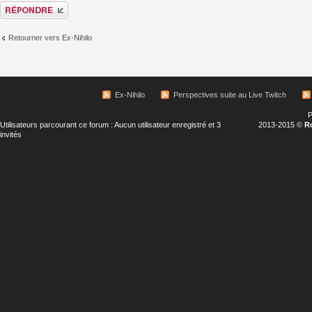
Répondre
Retourner vers Ex-Nihilo
Ex-Nihilo
Perspectives suite au Live Twitch
P
Utilisateurs parcourant ce forum : Aucun utilisateur enregistré et 3
2013-2015 ©
R
invités