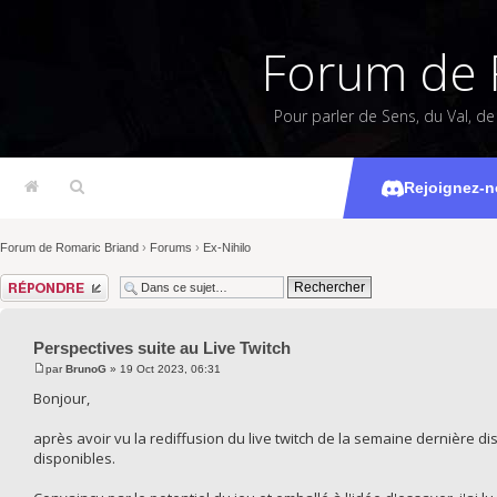
Forum de 
Pour parler de Sens, du Val, d
Perspectiv
Rejoignez-n
Forum de Romaric Briand
›
Forums
›
Ex-Nihilo
Répondre
Perspectives suite au Live Twitch
par
BrunoG
» 19 Oct 2023, 06:31
Bonjour,
après avoir vu la rediffusion du live twitch de la semaine dernière dis
disponibles.