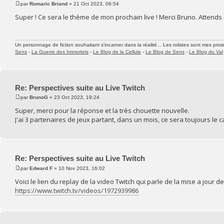
par
Romaric Briand
» 21 Oct 2023, 06:54
Super ! Ce sera le thème de mon prochain live ! Merci Bruno. Attends d
Un personnage de fiction souhaitant s'incarner dans la réalité... Les rolistes sont mes proie
Sens
-
La Guerre des Immortels
-
Le Blog de la Cellule
-
Le Blog de Sens
-
Le Blog du Val
Re: Perspectives suite au Live Twitch
par
BrunoG
» 23 Oct 2023, 19:24
Super, merci pour la réponse et la très chouette nouvelle.
J'ai 3 partenaires de jeux partant, dans un mois, ce sera toujours le c
Re: Perspectives suite au Live Twitch
par
Edward F
» 10 Nov 2023, 16:02
Voici le lien du replay de la video Twitch qui parle de la mise a jour de 
https://www.twitch.tv/videos/1972939986