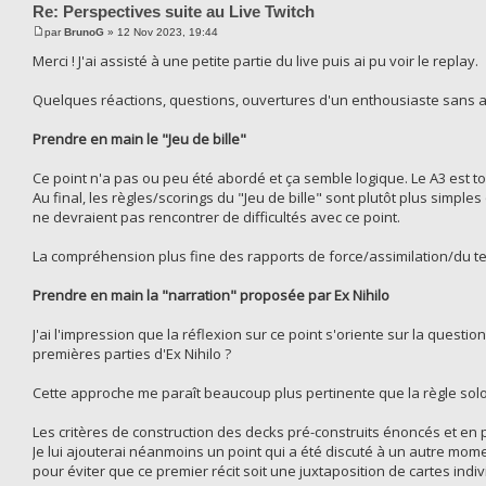
Re: Perspectives suite au Live Twitch
par
BrunoG
» 12 Nov 2023, 19:44
Merci ! J'ai assisté à une petite partie du live puis ai pu voir le replay.
Quelques réactions, questions, ouvertures d'un enthousiaste sans au
Prendre en main le "Jeu de bille"
Ce point n'a pas ou peu été abordé et ça semble logique. Le A3 est t
Au final, les règles/scorings du "Jeu de bille" sont plutôt plus simple
ne devraient pas rencontrer de difficultés avec ce point.
La compréhension plus fine des rapports de force/assimilation/du tem
Prendre en main la "narration" proposée par Ex Nihilo
J'ai l'impression que la réflexion sur ce point s'oriente sur la quest
premières parties d'Ex Nihilo ?
Cette approche me paraît beaucoup plus pertinente que la règle solo
Les critères de construction des decks pré-construits énoncés et en par
Je lui ajouterai néanmoins un point qui a été discuté à un autre mome
pour éviter que ce premier récit soit une juxtaposition de cartes indi