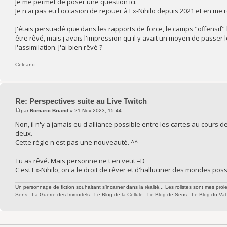
Je me permet de poser une question ici.
Je n'ai pas eu l'occasion de rejouer à Ex-Nihilo depuis 2021 et en me 
J'étais persuadé que dans les rapports de force, le camps "offensif" 
être rêvé, mais j'avais l'impression qu'il y avait un moyen de passe
l'assimilation. J'ai bien rêvé ?
Celeano
Re: Perspectives suite au Live Twitch
par
Romaric Briand
» 21 Nov 2023, 15:44
Non, il n'y a jamais eu d'alliance possible entre les cartes au cours 
deux.
Cette règle n'est pas une nouveauté. ^^
Tu as rêvé. Mais personne ne t'en veut =D
C'est Ex-Nihilo, on a le droit de rêver et d'halluciner des mondes poss
Un personnage de fiction souhaitant s'incarner dans la réalité... Les rolistes sont mes proie
Sens
-
La Guerre des Immortels
-
Le Blog de la Cellule
-
Le Blog de Sens
-
Le Blog du Val