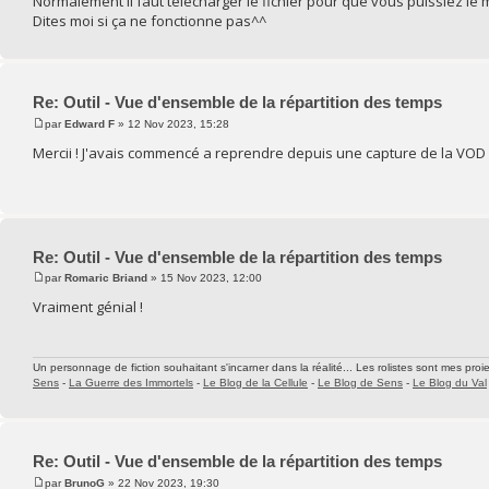
Normalement il faut télécharger le fichier pour que vous puissiez le
Dites moi si ça ne fonctionne pas^^
Re: Outil - Vue d'ensemble de la répartition des temps
par
Edward F
» 12 Nov 2023, 15:28
Mercii ! J'avais commencé a reprendre depuis une capture de la VOD
Re: Outil - Vue d'ensemble de la répartition des temps
par
Romaric Briand
» 15 Nov 2023, 12:00
Vraiment génial !
Un personnage de fiction souhaitant s'incarner dans la réalité... Les rolistes sont mes proie
Sens
-
La Guerre des Immortels
-
Le Blog de la Cellule
-
Le Blog de Sens
-
Le Blog du Val
Re: Outil - Vue d'ensemble de la répartition des temps
par
BrunoG
» 22 Nov 2023, 19:30