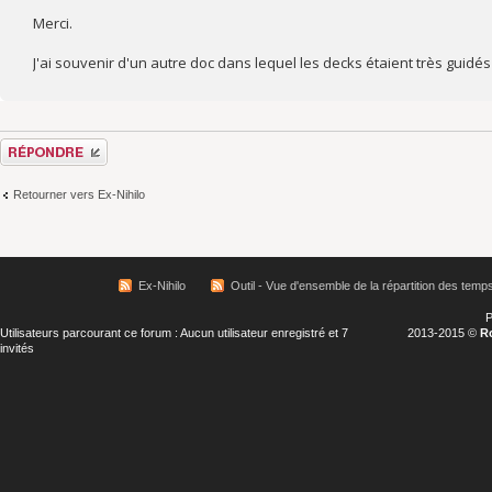
Merci.
J'ai souvenir d'un autre doc dans lequel les decks étaient très guidés c
Répondre
Retourner vers Ex-Nihilo
Ex-Nihilo
Outil - Vue d'ensemble de la répartition des temp
P
Utilisateurs parcourant ce forum : Aucun utilisateur enregistré et 7
2013-2015 ©
R
invités