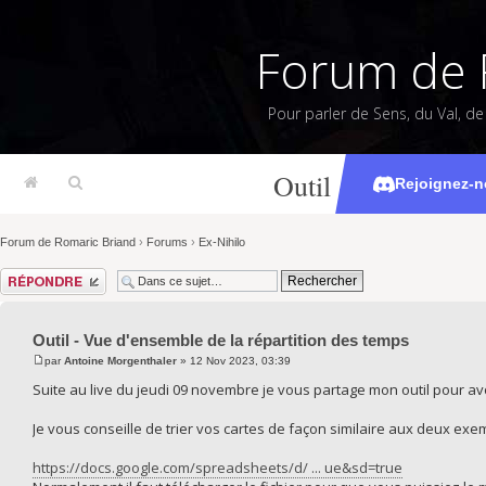
Forum de 
Pour parler de Sens, du Val, d
Outil - Vue d'ense
Rejoignez-n
Forum de Romaric Briand
›
Forums
›
Ex-Nihilo
Répondre
Outil - Vue d'ensemble de la répartition des temps
par
Antoine Morgenthaler
» 12 Nov 2023, 03:39
Suite au live du jeudi 09 novembre je vous partage mon outil pour 
Je vous conseille de trier vos cartes de façon similaire aux deux exe
https://docs.google.com/spreadsheets/d/ ... ue&sd=true