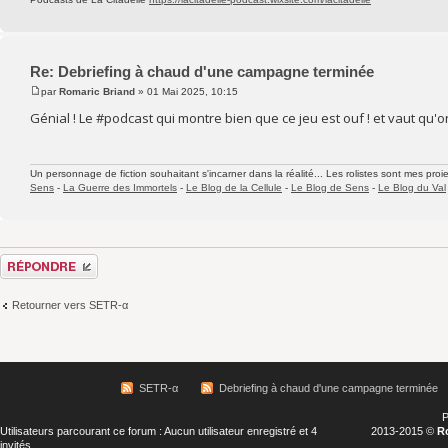
Re: Debriefing à chaud d'une campagne terminée
par
Romaric Briand
» 01 Mai 2025, 10:15
Génial ! Le #podcast qui montre bien que ce jeu est ouf ! et vaut qu'
Un personnage de fiction souhaitant s'incarner dans la réalité... Les rolistes sont mes proie
Sens
-
La Guerre des Immortels
-
Le Blog de la Cellule
-
Le Blog de Sens
-
Le Blog du Val
Répondre
Retourner vers SETR-α
SETR-α
Debriefing à chaud d'une campagne terminée
P
Utilisateurs parcourant ce forum : Aucun utilisateur enregistré et 4
2013-2015 ©
R
invités