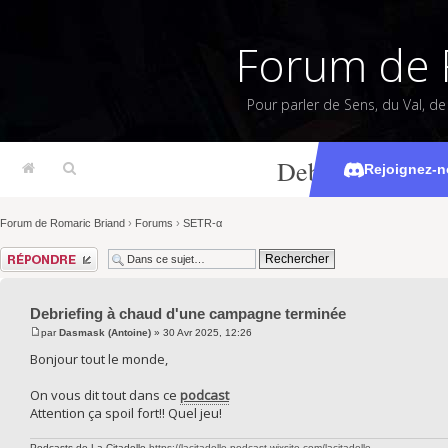
Forum de 
Pour parler de Sens, du Val, d
Debriefing à c
Rejoignez-n
Forum de Romaric Briand
›
Forums
›
SETR-α
Répondre
Debriefing à chaud d'une campagne terminée
par
Dasmask (Antoine)
» 30 Avr 2025, 12:26
Bonjour tout le monde,
On vous dit tout dans ce
podcast
Attention ça spoil fort!! Quel jeu!
Podcasts de La Citadelle
https://lacitadelle-podcast.wixsite.com/lacitadelle