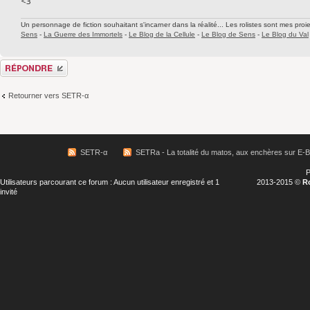
<3
Un personnage de fiction souhaitant s'incarner dans la réalité... Les rolistes sont mes proie
Sens
-
La Guerre des Immortels
-
Le Blog de la Cellule
-
Le Blog de Sens
-
Le Blog du Val
Répondre
Retourner vers SETR-α
SETR-α
SETRa - La totalité du matos, aux enchères sur E-
P
Utilisateurs parcourant ce forum : Aucun utilisateur enregistré et 1
2013-2015 ©
R
invité