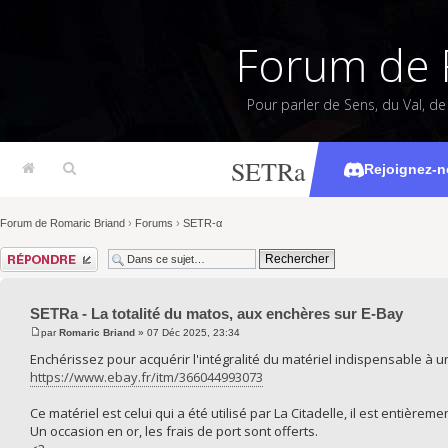
Forum de 
Pour parler de Sens, du Val, d
SETRa - La totalité
Rejoignez-n
Forum de Romaric Briand
›
Forums
›
SETR-α
Répondre
SETRa - La totalité du matos, aux enchères sur E-Bay
par
Romaric Briand
» 07 Déc 2025, 23:34
Enchérissez pour acquérir l'intégralité du matériel indispensable à u
https://www.ebay.fr/itm/366044993073
Ce matériel est celui qui a été utilisé par La Citadelle, il est entière
Un occasion en or, les frais de port sont offerts.