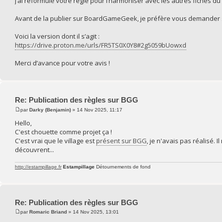
J’ai reformulé votre règle pour l’harmoniser avec les autres fiches du
Avant de la publier sur BoardGameGeek, je préfère vous demander si v
Voici la version dont il s’agit :
https://drive.proton.me/urls/FR5TS0X0Y8#2g5059bUowxd
Merci d’avance pour votre avis !
Re: Publication des règles sur BGG
par
Darky (Benjamin)
» 14 Nov 2025, 11:17
Hello,
C'est chouette comme projet ça !
C'est vrai que le village est
présent sur BGG
, je n'avais pas réalisé.
découvrent...
http://estampillage.fr
Estampillage
Détournements de fond
Re: Publication des règles sur BGG
par
Romaric Briand
» 14 Nov 2025, 13:01