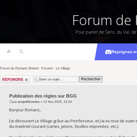
Forum de 
Pour parler de Sens, du Val, d
Publicat
Rejoignez-n
Forum de Romaric Briand
›
Forums
›
Le Village
Répondre
Publication des règles sur BGG
par
projet52cartes
» 12 Nov 2025, 23:24
Bonjour Romaric,
J’ai découvert Le Village grâce au Pionfesseur, et j’ai eu tout de suit
du matériel courant (cartes, jetons, feuilles imprimées, etc.).