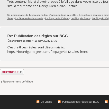
Très content ! Merci d'avoir proposé le Village dans votre liste de jeu.
site, à moi même et à Darky. Rien à dire. Parfait.
Un personnage de fiction souhaitant s'incarner dans la réalité... Les rolistes sont mes proie
Sens
-
La Guerre des Immortels
-
Le Blog de la Cellule
-
Le Blog de Sens
-
Le Blog du Val
Re: Publication des règles sur BGG
par
projet52cartes
» 18 Nov 2025, 17:32
C'est fait! Les règles sont désormais ici:
https://boardgamegeek.com/filepage/3112 ... les-french
Répondre
Retourner vers Le Village
Le Village
Publication des règles sur BGG
P