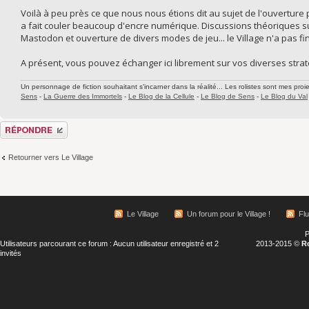
Voilà à peu près ce que nous nous étions dit au sujet de l'ouverture 
a fait couler beaucoup d'encre numérique. Discussions théoriques sur
Mastodon et ouverture de divers modes de jeu... le Village n'a pas fini
A présent, vous pouvez échanger ici librement sur vos diverses strat
Un personnage de fiction souhaitant s'incarner dans la réalité... Les rolistes sont mes proie
Sens
-
La Guerre des Immortels
-
Le Blog de la Cellule
-
Le Blog de Sens
-
Le Blog du Val
Répondre
Retourner vers Le Village
Le Village
Un forum pour le Village !
Fl
P
Utilisateurs parcourant ce forum : Aucun utilisateur enregistré et 2
2013-2015 ©
R
invités