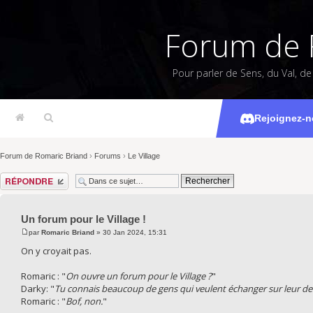
Forum de 
Pour parler de Sens, du Val, d
Un for
Rejoignez-n
Forum de Romaric Briand
›
Forums
›
Le Village
Répondre
Un forum pour le Village !
par
Romaric Briand
» 30 Jan 2024, 15:31
On y croyait pas.
Romaric : "
On ouvre un forum pour le Village ?
"
Darky: "
Tu connais beaucoup de gens qui veulent échanger sur leur der
Romaric : "
Bof, non.
"