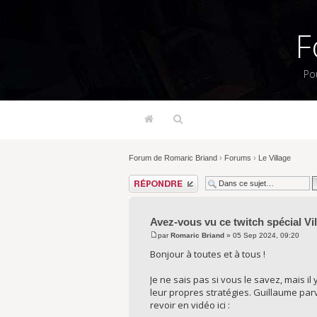
F
Po
Forum de Romaric Briand
›
Forums
›
Le Village
Répondre
Avez-vous vu ce twitch spécial Vi
par
Romaric Briand
» 05 Sep 2024, 09:20
Bonjour à toutes et à tous !
Je ne sais pas si vous le savez, mais il
leur propres stratégies. Guillaume parvi
revoir en vidéo ici :