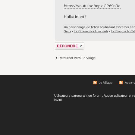
https://youtu.be/mpzjGP69nRo
Hallucinant !
Un personnage de fiction souhaitant s'incarner dans 
Sens
-
La Guerre des Immortels
-
Le Blog de la Cel
Répondre
Retourner vers Le Village
Le Village
Avez-vo
Utilisateurs parcourant ce forum : Aucun utilisateur enre
invité