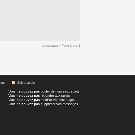
1 message • Page
1
sur
1
ets
Sujets actifs
Vous
ne pouvez pas
poster de nouveaux sujets
Vous
ne pouvez pas
répondre aux sujets
Vous
ne pouvez pas
modifier vos messages
Vous
ne pouvez pas
supprimer vos messages