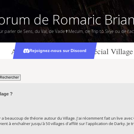
orum de Romaric Bria
ur parler de Sens, du Val, de Vade✝Mecum, de Trip to Skye ou de l'act
Avez-vous vu ce twitch spécial Village
Rejoignez-nous sur Discord
llage ?
 y a beaucoup de théorie autour du Village. J'ai récemment fait un live avec
ent à enchaîner jusqu'à 50 villages d'affilé sur l'application de Darky. Je tr