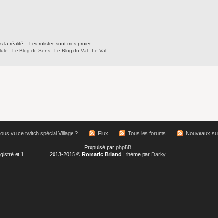
la réalité... Les rolistes sont mes proies...
lule
-
Le Blog de Sens
-
Le Blog du Val
-
Le Val
us vu ce twitch spécial Village ?
Flux
Tous les forums
Nouveaux suj
Propulsé par
phpBB
gistré et 1
2013-2015 ©
Romaric Briand
| thème par
Darky