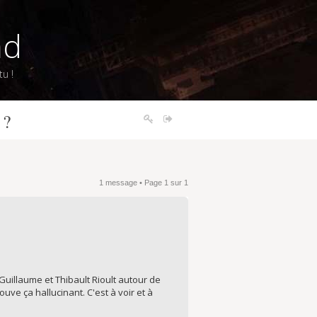
nd
u !
 ?
1 message • Page
1
sur
1
 Guillaume et Thibault Rioult autour de
ouve ça hallucinant. C'est à voir et à