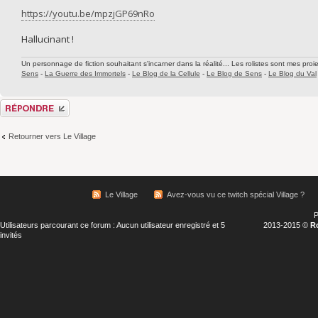
https://youtu.be/mpzjGP69nRo
Hallucinant !
Un personnage de fiction souhaitant s'incarner dans la réalité... Les rolistes sont mes proie
Sens
-
La Guerre des Immortels
-
Le Blog de la Cellule
-
Le Blog de Sens
-
Le Blog du Val
Répondre
Retourner vers Le Village
Le Village
Avez-vous vu ce twitch spécial Village ?
P
Utilisateurs parcourant ce forum : Aucun utilisateur enregistré et 5
2013-2015 ©
R
invités