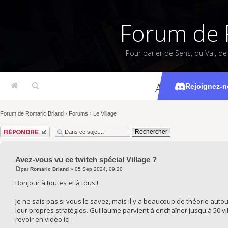
Forum de 
Pour parler de Sens, du Val, d
Avez-vous vu 
Rejoignez-n
Forum de Romaric Briand
›
Forums
›
Le Village
Répondre
Avez-vous vu ce twitch spécial Village ?
par
Romaric Briand
» 05 Sep 2024, 09:20
Bonjour à toutes et à tous !
Je ne sais pas si vous le savez, mais il y a beaucoup de théorie autour
leur propres stratégies. Guillaume parvient à enchaîner jusqu'à 50 villa
revoir en vidéo ici :