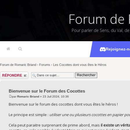
Forum de 
Pour parler de Sens, du Val, d
Bienvenue s
Rejoignez-n
Forum de Romaric Briand
›
Forums
›
Les Cocottes dont vous êtes le Héros
Répondre
Bienvenue sur le Forum des Cocottes
par
Romaric Briand
» 23 Juil 2024, 10:36
Bienvenue sur le forum des cocottes dont vous êtes le héros !
Le principe est simple :
utiliser une ou plusieurs cocottes en papier pou
Cela peut paraitre surprenant de prime abord, mais
il existe un vérit