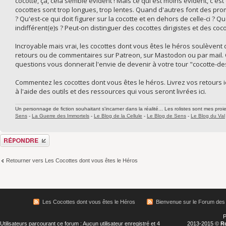
cocotte, ça, cela semble évident ! Mais ce qui est moins évident, c'e
cocottes sont trop longues, trop lentes. Quand d'autres font des pr
? Qu'est-ce qui doit figurer sur la cocotte et en dehors de celle-ci ? 
indifférent(e)s ? Peut-on distinguer des cocottes dirigistes et des coco
Incroyable mais vrai, les cocottes dont vous êtes le héros soulèven
retours ou de commentaires sur Patreon, sur Mastodon ou par mail. C
questions vous donnerait l'envie de devenir à votre tour "cocotte-de
Commentez les cocottes dont vous êtes le héros. Livrez vos retours ic
à l'aide des outils et des ressources qui vous seront livrées ici.
Un personnage de fiction souhaitant s'incarner dans la réalité... Les rolistes sont mes proie
Sens
-
La Guerre des Immortels
-
Le Blog de la Cellule
-
Le Blog de Sens
-
Le Blog du Val
Répondre
Retourner vers Les Cocottes dont vous êtes le Héros
Les Cocottes dont vous êtes le Héros
Bienvenue sur le Forum des
P
Utilisateurs parcourant ce forum : Aucun utilisateur enregistré et 4
2013-2015 ©
R