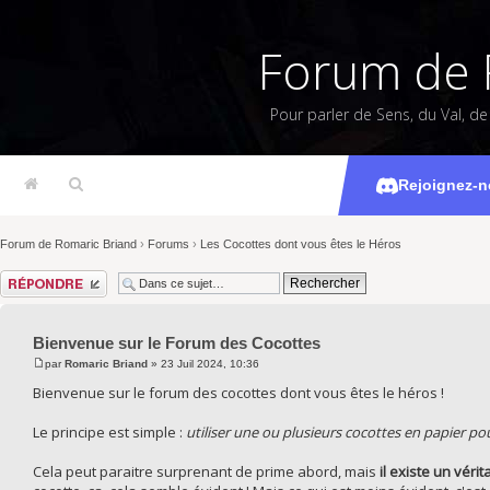
Forum de 
Pour parler de Sens, du Val, d
Bienvenue s
Rejoignez-n
Forum de Romaric Briand
›
Forums
›
Les Cocottes dont vous êtes le Héros
Répondre
Bienvenue sur le Forum des Cocottes
par
Romaric Briand
» 23 Juil 2024, 10:36
Bienvenue sur le forum des cocottes dont vous êtes le héros !
Le principe est simple :
utiliser une ou plusieurs cocottes en papier pou
Cela peut paraitre surprenant de prime abord, mais
il existe un vérit