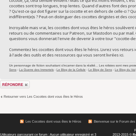
cocotte, ça, cela semble évident ! Mais ce qui est moins évident, c'e
cocottes sont trop longues, trop lentes. Quand d'autres font des pr
? Qu'est-ce qui doit figurer sur la cocotte et en dehors de celle-ci ? 
indifférent(e)s ? Peut-on distinguer des cocottes dirigistes et des coco
Incroyable mais vrai, les cocottes dont vous êtes le héros soulèven
retours ou de commentaires sur Patreon, sur Mastodon ou par mail. C
questions vous donnerait l'envie de devenir à votre tour "cocotte-de
Commentez les cocottes dont vous êtes le héros. Livrez vos retours ic
à l'aide des outils et des ressources qui vous seront livrées ici.
Un personnage de fiction souhaitant s'incarner dans la réalité... Les rolistes sont mes proie
Sens
-
La Guerre des Immortels
-
Le Blog de la Cellule
-
Le Blog de Sens
-
Le Blog du Val
Répondre
Retourner vers Les Cocottes dont vous êtes le Héros
Les Cocottes dont vous êtes le Héros
Bienvenue sur le Forum des
P
Utilisateurs parcourant ce forum : Aucun utilisateur enregistré et 3
2013-2015 ©
R