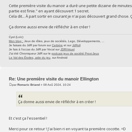
Cette première visite du manoir a duré une petite dizaine de minutes e
partie est finie." en ayant découvert 1 secret.
Cela dit... À part sortir en courant je n'ai pas découvert grand chose.
Ça donne aussi envie de réfléchir à en créer !
Cyol (Loïc)
Mon blog :
Jeux de rôles, jeux de sociétés, Lego, Développements, ...
Je faisais du JdR par forum sur
Cerbère
et sur
JdRoll
Je fais à l'occas du JdR par Vocal sur
JDRVirtuel
J'ai été Chroniqueur JdR sur le
podcast jeux de société Proxi-Jeux
Le Val des Étoiles, aide du jeu
, sur Android
Re: Une première visite du manoir Ellington
par
Romaric Briand
» 08 Aoû 2024, 10:24
Ça donne aussi envie de réfléchir à en créer !
Et c'est ça l'essentiel !
Merci pour ce retour ! J'ai bien ri en voyant ta première cocotte. =D