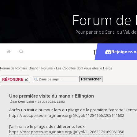
Forum de 
Pour parler de Sens, du Val, d
Une première 
Rejoignez-n
Forum de Romaric Briand
›
Forums
›
Les Cocottes dont vous êtes le Héros
Répondre
Une première visite du manoir Ellington
par
Cyol (Loïc)
» 28 Juil 2024, 11:53
Après un trait d'humour lors du pliage de la première "cocotte" (entr
https://toot.portes-imaginaire.org/@Cyol/112841662205141602
J'ai finalisé le pliages des différents lieux.
https://toot.portes-imaginaire.org/@Cyol/112863376169061358