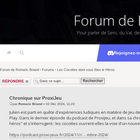
Forum de 
Pour parler de Sens, du Val, d
Chro
Rejoignez-n
Forum de Romaric Briand
›
Forums
›
Les Cocottes dont vous êtes le Héros
Répondre
Chronique sur ProxiJeu
par
Romaric Briand
» 02 Déc 2024, 11:23
Julien est parti en quête d'expériences ludiques en matière de Jeu de 
Play. Dans le dernier épisode du podcast de Proxijeu, et dans sa chro
héros" et s'interrogent : les cocottes ouvrent-elles la voie d'un nouv
https://podcast.proxi-jeux.fr/2024/11/c ... mbre-2024/