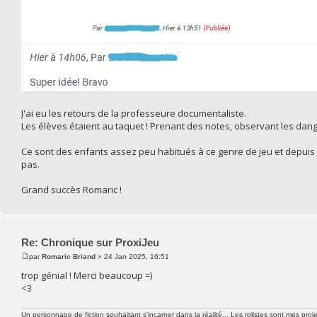
J'ai eu les retours de la professeure documentaliste.
Les élèves étaient au taquet ! Prenant des notes, observant les dange
Ce sont des enfants assez peu habitués à ce genre de jeu et depuis i
pas.
Grand succès Romaric !
Re: Chronique sur ProxiJeu
par
Romaric Briand
» 24 Jan 2025, 16:51
trop génial ! Merci beaucoup =)
<3
Un personnage de fiction souhaitant s'incarner dans la réalité... Les rolistes sont mes proie