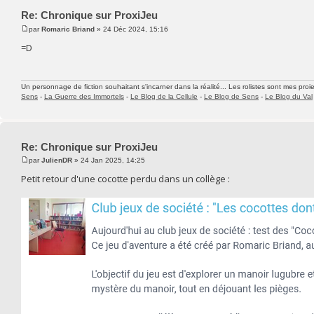
Re: Chronique sur ProxiJeu
par
Romaric Briand
» 24 Déc 2024, 15:16
=D
Un personnage de fiction souhaitant s'incarner dans la réalité... Les rolistes sont mes proie
Sens
-
La Guerre des Immortels
-
Le Blog de la Cellule
-
Le Blog de Sens
-
Le Blog du Val
Re: Chronique sur ProxiJeu
par
JulienDR
» 24 Jan 2025, 14:25
Petit retour d'une cocotte perdu dans un collège :