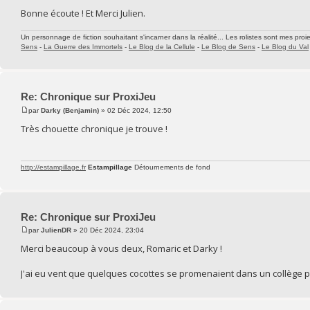
Bonne écoute ! Et Merci Julien.
Un personnage de fiction souhaitant s'incarner dans la réalité... Les rolistes sont mes proie
Sens
-
La Guerre des Immortels
-
Le Blog de la Cellule
-
Le Blog de Sens
-
Le Blog du Val
Re: Chronique sur ProxiJeu
par
Darky (Benjamin)
» 02 Déc 2024, 12:50
Très chouette chronique je trouve !
http://estampillage.fr
Estampillage
Détournements de fond
Re: Chronique sur ProxiJeu
par
JulienDR
» 20 Déc 2024, 23:04
Merci beaucoup à vous deux, Romaric et Darky !
J'ai eu vent que quelques cocottes se promenaient dans un collège pr