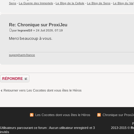
Sens
-
La Guerre des Immortels
-
Le Blog de la Cellule
-
Le Blog de Sens
-
Le Blog du Val
Re: Chronique sur ProxiJeu
par
legrand10
» 24 Juil 2026, 07:19
Merci beaucoup à vous.
superpharm-france
Répondre
Retourner vers Les Cocottes dont vous êtes le Héros
Les Cocottes dont vous êtes le Héros
Chronique sur ProxiJ
P
Utilisateurs parcourant ce forum : Aucun utilisateur enregistré et 3
2013-2015 ©
R
invités