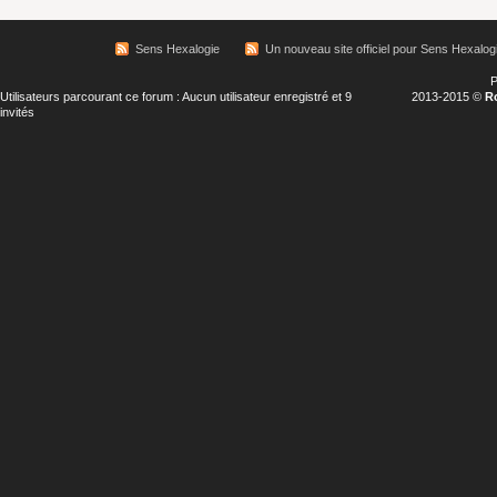
Sens Hexalogie
Un nouveau site officiel pour Sens Hexalog
P
Utilisateurs parcourant ce forum : Aucun utilisateur enregistré et 9
2013-2015 ©
R
invités