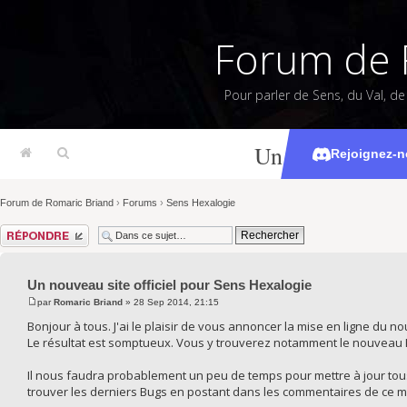
Forum de 
Pour parler de Sens, du Val, d
Un nouveau site
Rejoignez-n
Forum de Romaric Briand
›
Forums
›
Sens Hexalogie
Répondre
Un nouveau site officiel pour Sens Hexalogie
par
Romaric Briand
» 28 Sep 2014, 21:15
Bonjour à tous. J'ai le plaisir de vous annoncer la mise en ligne du n
Le résultat est somptueux. Vous y trouverez notamment le nouveau Ki
Il nous faudra probablement un peu de temps pour mettre à jour tous 
trouver les derniers Bugs en postant dans les commentaires de ce 