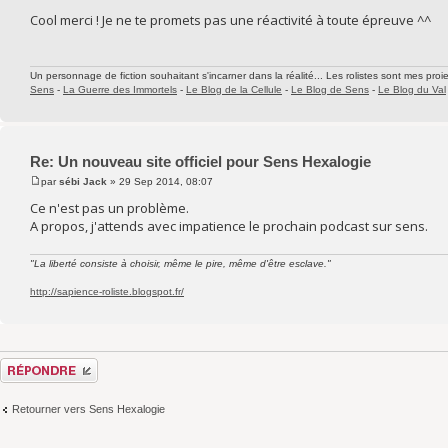
Cool merci ! Je ne te promets pas une réactivité à toute épreuve ^^
Un personnage de fiction souhaitant s'incarner dans la réalité... Les rolistes sont mes proie
Sens
-
La Guerre des Immortels
-
Le Blog de la Cellule
-
Le Blog de Sens
-
Le Blog du Val
Re: Un nouveau site officiel pour Sens Hexalogie
par
sébi Jack
» 29 Sep 2014, 08:07
Ce n'est pas un problème.
A propos, j'attends avec impatience le prochain podcast sur sens.
"La liberté consiste à choisir, même le pire, même d'être esclave."
http://sapience-roliste.blogspot.fr/
Répondre
Retourner vers Sens Hexalogie