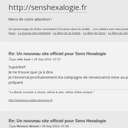
http://senshexalogie.fr
Merci de votre attention !
Un personnage de fiction souhaitant s'incarner dans la réalité... Les rolistes sont mes proie
Sens
-
La Guerre des Immortels
-
Le Blog de la Cellule
-
Le Blog de Sens
-
Le Blog du Val
Re: Un nouveau site officiel pour Sens Hexalogie
par
sébi Jack
» 29 Sep 2014, 07:27
Superbe!!
Je ne trouve que ça à dire.
Je t'enverrai prochainement ma campagne de renaissance mise au pro
préparé.
"La liberté consiste à choisir, même le pire, même d'être esclave."
http://sapience-roliste.blogspot.fr/
Re: Un nouveau site officiel pour Sens Hexalogie
par
Romaric Briand
» 29 Sep 2014, 07:36