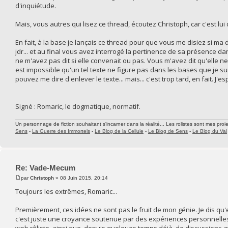
d'inquiétude.
Mais, vous autres qui lisez ce thread, écoutez Christoph, car c'est lui
En fait, à la base je lançais ce thread pour que vous me disiez si ma 
jdr... et au final vous avez interrogé la pertinence de sa présence d
ne m'avez pas dit si elle convenait ou pas. Vous m'avez dit qu'elle ne d
est impossible qu'un tel texte ne figure pas dans les bases que je sui
pouvez me dire d'enlever le texte... mais... c'est trop tard, en fait.
Signé : Romaric, le dogmatique, normatif.
Un personnage de fiction souhaitant s'incarner dans la réalité... Les rolistes sont mes proie
Sens
-
La Guerre des Immortels
-
Le Blog de la Cellule
-
Le Blog de Sens
-
Le Blog du Val
Re: Vade-Mecum
par
Christoph
» 08 Juin 2015, 20:14
Toujours les extrêmes, Romaric...
Premièrement, ces idées ne sont pas le fruit de mon génie. Je dis qu'
c'est juste une croyance soutenue par des expériences personnelles. 
web rôliste, ainsi que, depuis quelques temps déjà, de discussions 