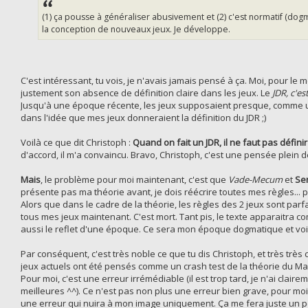
(1) ça pousse à généraliser abusivement et (2) c'est normatif (dogm
la conception de nouveaux jeux. Je développe.
C'est intéressant, tu vois, je n'avais jamais pensé à ça. Moi, pour le 
justement son absence de définition claire dans les jeux. Le
JDR, c'est
Jusqu'à une époque récente, les jeux supposaient presque, comme un a
dans l'idée que mes jeux donneraient la définition du JDR ;)
Voilà ce que dit Christoph :
Quand on fait un JDR, il ne faut pas définir
d'accord, il m'a convaincu. Bravo, Christoph, c'est une pensée plein 
Mais
, le problème pour moi maintenant, c'est que
Vade-Mecum
et
Se
présente pas ma théorie avant, je dois réécrire toutes mes règles... po
Alors que dans le cadre de la théorie, les règles des 2 jeux sont parfai
tous mes jeux maintenant. C'est mort. Tant pis, le texte apparaitra 
aussi le reflet d'une époque. Ce sera mon époque dogmatique et voil
Par conséquent, c'est très noble ce que tu dis Christoph, et très très
jeux actuels ont été pensés comme un crash test de la théorie du Mae
Pour moi, c'est une erreur irrémédiable (il est trop tard, je n'ai clai
meilleures ^^). Ce n'est pas non plus une erreur bien grave, pour moi
une erreur qui nuira à mon image uniquement. Ça me fera juste un pe