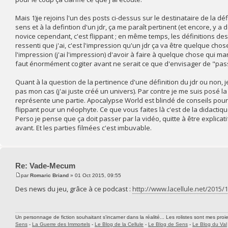
Mais 1)je rejoins l'un des posts ci-dessus sur le destinataire de la dé
sens et à la defintion d'un jdr, ça me paraît pertinent (et encore, y a
novice cependant, c'est flippant ; en même temps, les définitions de
ressenti que j'ai, c'est l'impression qu'un jdr ça va être quelque ch
l'impression (j'ai l'impression) d'avoir à faire à quelque chose qui man
faut énormément cogiter avant ne serait ce que d'envisager de "passer 
Quant à la question de la pertinence d'une définition du jdr ou non, 
pas mon cas (j'ai juste créé un univers). Par contre je me suis posé la 
représente une partie. Apocalypse World est blindé de conseils pour
flippant pour un néophyte. Ce que vous faites là c'est de la didacti
Perso je pense que ça doit passer par la vidéo, quitte à être explic
avant. Et les parties filmées c'est imbuvable.
Re: Vade-Mecum
par
Romaric Briand
» 01 Oct 2015, 09:55
Des news du jeu, grâce à ce podcast :
http://www.lacellule.net/2015
Un personnage de fiction souhaitant s'incarner dans la réalité... Les rolistes sont mes proie
Sens
-
La Guerre des Immortels
-
Le Blog de la Cellule
-
Le Blog de Sens
-
Le Blog du Val