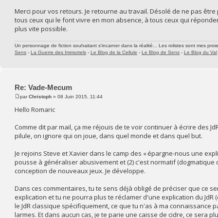
Merci pour vos retours. Je retourne au travail. Désolé de ne pas êtr
tous ceux qui le font vivre en mon absence, à tous ceux qui réponden
plus vite possible.
Un personnage de fiction souhaitant s'incarner dans la réalité... Les rolistes sont mes proie
Sens
-
La Guerre des Immortels
-
Le Blog de la Cellule
-
Le Blog de Sens
-
Le Blog du Val
Re: Vade-Mecum
par
Christoph
» 08 Juin 2015, 11:44
Hello Romaric
Comme dit par mail, ça me réjouis de te voir continuer à écrire des J
pilule, on ignore qui on joue, dans quel monde et dans quel but.
Je rejoins Steve et Xavier dans le camp des « épargne-nous une explica
pousse à généraliser abusivement et (2) c'est normatif (dogmatique di
conception de nouveaux jeux. Je développe.
Dans ces commentaires, tu te sens déjà obligé de préciser que ce ser
explication et tu ne pourra plus te réclamer d'une explication du JdR 
le JdR classique spécifiquement, ce que tu n'as à ma connaissance pas
larmes. Et dans aucun cas, je te parie une caisse de cidre, ce sera pl