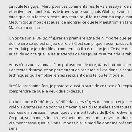
ça roule les guys ! Merci pour ces commentaires. Je vais essayer de simp
effectivement tombé dans le travers que soulignais Globo. Je voulais
dites que cela fait trop 'texte universitaire', il faut revoir ma copie
Mecum (pour moi) c'est aussi de montrer ce que le Maelstrom en tant qu
Maelstrom en intro.
Un texte sur le JDR
doit
figurer en première ligne de n'importe quel je
de me dire ce qu'est un jeu de rôle ? C'est compliqué, reconnaissez-le
entendait par jeu de rôle au moment où il a écrit son jeu. Ce type de 
aussi de voir ce que l'auteur attends de ses joueurs autour de la tabl
Vous n'en voulez jamais à un philosophe de dire, dans l'introduction
Ces textes d'introduction permettent de resituer le livre dans le co
techniques qu'il emploie, en les resituant dans tel ou tel modèle.
Bref, la prochaine fois, je posterai aussi la suite de ce texte où j'
comprendre ce que je veux dire ci-dessus.
Un point pour Frédéric. J'ai vérifié dans les règles de mon jeu et je 
vidéo '
Parasite Eve
' ne sont pas
mécaniques
du tout elles sont toute
sources d'inspiration mécaniques viennent toutes de JDR effectiveme
On peut, selon moi, s'inspirer esthétiquement d'une œuvre produite
vraiment casse-gueule, voire, impossible. Je modifie donc ma présenta
sens ;)