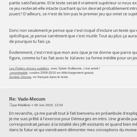
partie satisfaisante. Et le texte serait-il vraiment supérieur si nous
ce jeu resterait-elle intacte (sachant qu'on devrait probablement in
jouer) ? D'ailleurs, ce n'est de loin pas le premier jeu qui omet ce sujet
Donc non seulement je pense que c'est risqué d'inclure un texte qui e
spécifique, je pense carrément que c'est
inutile
. Tout au plus ça aur
de pourquoi tu fais ça.
Évidemment, c'est n'est que mon avis (que je ne donne que parce que 
figure, comme tu l'as fait avec le
Val
avec sa forme inédite pour un jeu
Les Petites choses oubliées
, avec Sylvie Guillaume, c'est arrivé !
.ınnommable
: cuvées 2008-2010 en téléchargement gratuit.
Zombie Cinema
, en français dans le texte.
Re: Vade-Mecum
par
Frédéric
» 08 Juin 2015, 12:04
En revanche, ça me paraît tout à fait bienvenu en préambule d'expl
Je me suis prêté à l'exercice pour Démiurges en intro. Une grande part
correspondrait jamais à la totalité des JdR existants et quand bien mê
dans le futur et qui viendraient démonter mes conceptions du mome