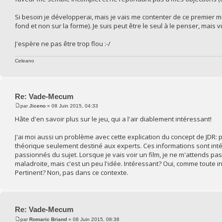
Si besoin je développerai, mais je vais me contenter de ce premier m
fond et non sur la forme). Je suis peut être le seul à le penser, mais
J'espère ne pas être trop flou :-/
Celeano
Re: Vade-Mecum
par
Jiceno
» 08 Juin 2015, 04:33
Hâte d'en savoir plus sur le jeu, qui a l'air diablement intéressant!
J'ai moi aussi un problème avec cette explication du concept de JDR: pl
théorique seulement destiné aux experts. Ces informations sont int
passionnés du sujet. Lorsque je vais voir un film, je ne m'attends p
maladroite, mais c'est un peu l'idée. Intéressant? Oui, comme toute 
Pertinent? Non, pas dans ce contexte.
Re: Vade-Mecum
par
Romaric Briand
» 08 Juin 2015, 08:38