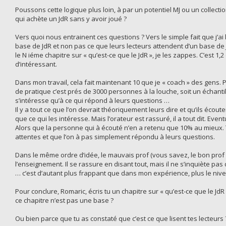
Poussons cette logique plus loin, à par un potentiel MJ ou un collecti
qui achète un JdR sans y avoir joué ?
Vers quoi nous entrainent ces questions ? Vers le simple fait que j’a
base de JdR et non pas ce que leurs lecteurs attendent d’un base de
le N iéme chapitre sur « qu’est-ce que le JdR », je les zappes. C’est 1,
d’intéressant.
Dans mon travail, cela fait maintenant 10 que je « coach » des gens. Po
de pratique c’est prés de 3000 personnes à la louche, soit un échanti
s’intéresse qu’à ce qui répond à leurs questions …
Il y a tout ce que l’on devrait théoriquement leurs dire et qu’ils écout
que ce qui les intéresse. Mais l’orateur est rassuré, il a tout dit. Even
Alors que la personne qui à écouté n’en a retenu que 10% au mieux. 
attentes et que l’on à pas simplement répondu à leurs questions.
Dans le même ordre d’idée, le mauvais prof (vous savez, le bon prof et
l’enseignement. Il se rassure en disant tout, mais il ne s’inquiète pas
… c’est d’autant plus frappant que dans mon expérience, plus le nive
Pour conclure, Romaric, écris tu un chapitre sur « qu’est-ce que le Jd
ce chapitre n’est pas une base ?
Ou bien parce que tu as constaté que c’est ce que lisent tes lecteurs 