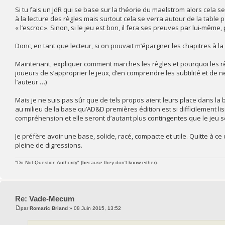
Si tu fais un JdR qui se base sur la théorie du maelstrom alors cela s
à la lecture des règles mais surtout cela se verra autour de la table p
« l’escroc ». Sinon, si le jeu est bon, il fera ses preuves par lui-même
Donc, en tant que lecteur, si on pouvait m’épargner les chapitres à la «
Maintenant, expliquer comment marches les règles et pourquoi les rè
joueurs de s’approprier le jeux, d’en comprendre les subtilité et de n
l’auteur …)
Mais je ne suis pas sûr que de tels propos aient leurs place dans la 
au milieu de la base qu’AD&D premières édition est si difficilement lis
compréhension et elle seront d’autant plus contingentes que le jeu se
Je préfère avoir une base, solide, racé, compacte et utile. Quitte à ce
pleine de digressions.
"Do Not Question Authority" (because they don't know either).
Re: Vade-Mecum
par
Romaric Briand
» 08 Juin 2015, 13:52