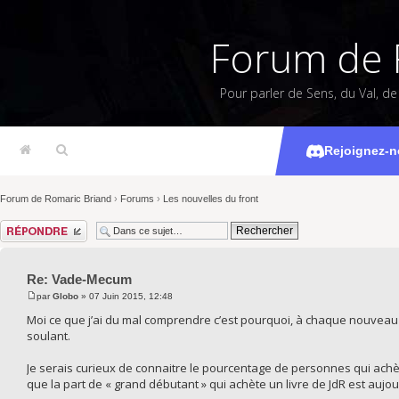
Forum de 
Pour parler de Sens, du Val, d
Rejoignez-n
Forum de Romaric Briand
›
Forums
›
Les nouvelles du front
Répondre
Re: Vade-Mecum
par
Globo
» 07 Juin 2015, 12:48
Moi ce que j’ai du mal comprendre c’est pourquoi, à chaque nouveau JdR, 
soulant.
Je serais curieux de connaitre le pourcentage de personnes qui achèt
que la part de « grand débutant » qui achète un livre de JdR est aujou