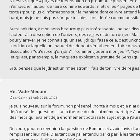
S'il est vrai que 4 pages de théorisation en préambule peuvent être
n'empêche l'auteur de faire comme Edwards : mettre les 4 pages de théo
texte ("pour plus d'informations sur la manière dont ce livre entend l
haut, mais je ne suis pas sûr que tu l'aies considérée comme possibl
Autre solution, à mon sens beaucoup plus intéressante : ne pas dissoc
l'auteur à la description de l'univers, des règles et du ton du jeu. Mai
pour y arriver. Je ne connais qu'un seul jdr qui fasse cela, c'est Unkn
condition à laquelle un manuel de jdr peut véritablement faire oeuvr
dissociation "qu'est-ce q'un jdr ?", "comment jouer à mon jeu ?", "sys
(et qu'est, par exemple, la maquette explicative gratuite de Sens (qui 
Si tu penses que le jdr est un "maelstrom", fais de ton livre de règles
Re: Vade-Mecum
par
Ceir
» 14 Aoû 2015, 17:23
Je suis nouveau sur le forum, non présenté (honte à moi !) et je n'ai
déjà posé des questions sur la théorie du jdr, j'ai même participé à u
des mecs qui avaient déjà énormément potassé le sujet et que j'aurai
Du coup, pour en revenir à la question de Romaric et avoir l'avis d'un
remplissent leur rôle. D'autant que j'ai entendu par ci par là les te
pour le coup ça clarifie ce que j'ai écouté.