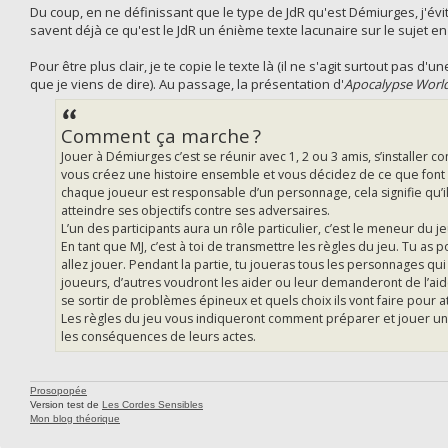
Du coup, en ne définissant que le type de JdR qu'est Démiurges, j'évi
savent déjà ce qu'est le JdR un énième texte lacunaire sur le sujet en 
Pour être plus clair, je te copie le texte là (il ne s'agit surtout pas 
que je viens de dire). Au passage, la présentation d'
Apocalypse Worl
Comment ça marche ?
Jouer à Démiurges c’est se réunir avec 1, 2 ou 3 amis, s’installer 
vous créez une histoire ensemble et vous décidez de ce que font le
chaque joueur est responsable d’un personnage, cela signifie qu’il le
atteindre ses objectifs contre ses adversaires.
L’un des participants aura un rôle particulier, c’est le meneur du jeu
En tant que MJ, c’est à toi de transmettre les règles du jeu. Tu as po
allez jouer. Pendant la partie, tu joueras tous les personnages q
joueurs, d’autres voudront les aider ou leur demanderont de l’aid
se sortir de problèmes épineux et quels choix ils vont faire pour 
Les règles du jeu vous indiqueront comment préparer et jouer une
les conséquences de leurs actes.
Prosopopée
Version test de
Les Cordes Sensibles
Mon blog théorique