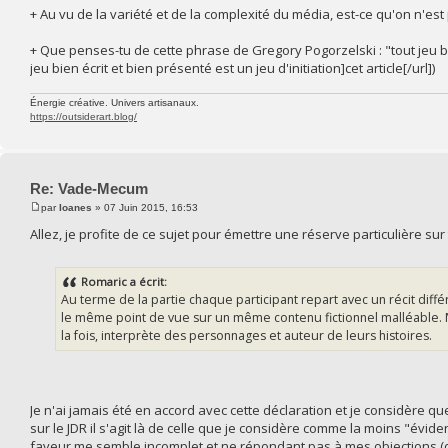
+ Au vu de la variété et de la complexité du média, est-ce qu'on n'est
+ Que penses-tu de cette phrase de Gregory Pogorzelski : "tout jeu bien
jeu bien écrit et bien présenté est un jeu d'initiation]cet article[/url])
Énergie créative. Univers artisanaux.
https://outsiderart.blog/
Re: Vade-Mecum
par
Ioanes
» 07 Juin 2015, 16:53
Allez, je profite de ce sujet pour émettre une réserve particulière s
Romaric a écrit:
Au terme de la partie chaque participant repart avec un récit différe
le même point de vue sur un même contenu fictionnel malléable. Mai
la fois, interprète des personnages et auteur de leurs histoires.
Je n'ai jamais été en accord avec cette déclaration et je considère qu
sur le JDR il s'agit là de celle que je considère comme la moins "év
faveur me semble incomplet et ne répondant pas à mes objections (o