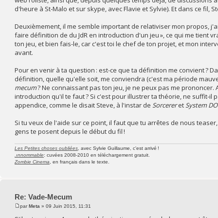
d'heure à St-Malo et sur skype, avec Flavie et Sylvie). Et dans ce fil,
Deuxièmement, il me semble important de relativiser mon propos, j'ai 
faire définition de du JdR en introduction d'un jeu », ce qui me tient
ton jeu, et bien fais-le, car c'est toi le chef de ton projet, et mon int
avant.
Pour en venir à ta question : est-ce que ta définition me convient ? 
définition, quelle qu'elle soit, me conviendra (c'est ma période mauve
mecum
? Ne connaissant pas ton jeu, je ne peux pas me prononcer. A
introduction qu'il te faut ? Si c'est pour illustrer ta théorie, ne suffit
appendice, comme le disait Steve, à l'instar de
Sorcerer
et
System DO
Si tu veux de l'aide sur ce point, il faut que tu arrêtes de nous tease
gens te posent depuis le début du fil !
Les Petites choses oubliées
, avec Sylvie Guillaume, c'est arrivé !
.ınnommable
: cuvées 2008-2010 en téléchargement gratuit.
Zombie Cinema
, en français dans le texte.
Re: Vade-Mecum
par
Meta
» 09 Juin 2015, 11:31