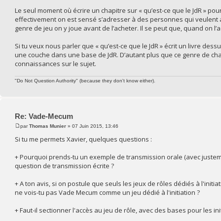
Le seul moment où écrire un chapitre sur « qu’est-ce que le JdR » pourra
effectivement on est sensé s’adresser à des personnes qui veulent 
genre de jeu on y joue avant de l’acheter. Il se peut que, quand on l
Si tu veux nous parler que « qu’est-ce que le JdR » écrit un livre dess
une couche dans une base de JdR. D’autant plus que ce genre de chapi
connaissances sur le sujet.
"Do Not Question Authority" (because they don't know either).
Re: Vade-Mecum
par
Thomas Munier
» 07 Juin 2015, 13:46
Si tu me permets Xavier, quelques questions :
+ Pourquoi prends-tu un exemple de transmission orale (avec justeme
question de transmission écrite ?
+ A ton avis, si on postule que seuls les jeux de rôles dédiés à l'initi
ne vois-tu pas Vade Mecum comme un jeu dédié à l'initiation ?
+ Faut-il sectionner l'accès au jeu de rôle, avec des bases pour les i