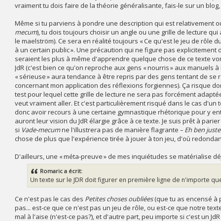
vraiment tu dois faire de la théorie généralisante, fais-le sur un blo
Même si tu parviens à pondre une description qui est relativement ou
mecum
), tu dois toujours choisir un angle ou une grille de lecture qu
le maelström). Ce sera en réalité toujours « Ce qu'est le jeu de rôle d
à un certain public ». Une précaution qui ne figure pas explicitement 
seraient les plus à même d'apprendre quelque chose de ce texte vont
JdR (c'est bien ce qu'on reproche aux gens « nourris » aux manuels à 
« sérieuse » aura tendance à être repris par des gens tentant de se r
concernant mon application des réflexions forgiennes). Ça risque donc
test pour lequel cette grille de lecture ne sera pas forcément adaptée
veut vraiment aller. Et c'est particulièrement risqué dans le cas d'un
donc avoir recours à une certaine gymnastique rhétorique pour y entrer
auront leur vision du JdR élargie grâce à ce texte. Je suis prêt à pa
si
Vade-mecum
ne l'illustrera pas de manière flagrante –
Eh ben juste
chose de plus que l'expérience tirée à jouer à ton jeu, d'où redonda
D'ailleurs, une « méta-preuve » de mes inquiétudes se matérialise dé
Romaric a écrit:
Un texte sur le JDR doit figurer en première ligne de n'importe que
Ce n'est pas le cas des
Petites choses oubliées
(que tu as encensé à p
pas... est-ce que ce n'est pas un jeu de rôle, ou est-ce que notre text
mal à l'aise (n'est-ce pas?), et d'autre part, peu importe si c'est un JdR