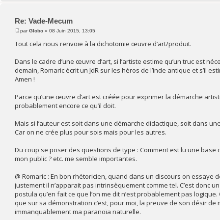
Re: Vade-Mecum
par
Globo
» 08 Juin 2015, 13:05
Tout cela nous renvoie à la dichotomie œuvre d’art/produit.
Dans le cadre d’une œuvre d’art, si l’artiste estime qu’un truc est néc
demain, Romaric écrit un JdR sur les héros de l’inde antique et s’il es
Amen !
Parce qu’une œuvre d’art est créée pour exprimer la démarche artistique
probablement encore ce qu’il doit.
Mais si l’auteur est soit dans une démarche didactique, soit dans une l
Car on ne crée plus pour sois mais pour les autres.
Du coup se poser des questions de type : Comment est lu une base de 
mon public ? etc. me semble importantes.
@ Romaric : En bon rhétoricien, quand dans un discours on essaye d
justement il n’apparait pas intrinsèquement comme tel. C’est donc un p
postula qu’en fait ce que l’on me dit n’est probablement pas logique
que sur sa démonstration c’est, pour moi, la preuve de son désir de
immanquablement ma paranoïa naturelle.