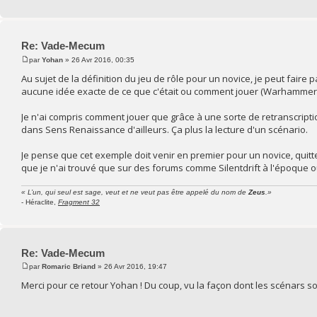
Re: Vade-Mecum
par
Yohan
» 26 Avr 2016, 00:35
Au sujet de la définition du jeu de rôle pour un novice, je peut fair
aucune idée exacte de ce que c'était ou comment jouer (Warhammer 
Je n'ai compris comment jouer que grâce à une sorte de retranscriptio
dans Sens Renaissance d'ailleurs. Ça plus la lecture d'un scénario.
Je pense que cet exemple doit venir en premier pour un novice, quitt
que je n'ai trouvé que sur des forums comme Silentdrift à l'époque où 
« L’un, qui seul est sage, veut et ne veut pas être appelé du nom de
Zeus
.»
- Héraclite,
Fragment 32
Re: Vade-Mecum
par
Romaric Briand
» 26 Avr 2016, 19:47
Merci pour ce retour Yohan ! Du coup, vu la façon dont les scénars s