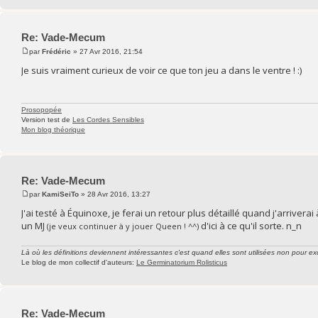
Re: Vade-Mecum
par
Frédéric
» 27 Avr 2016, 21:54
Je suis vraiment curieux de voir ce que ton jeu a dans le ventre ! :)
Prosopopée
Version test de
Les Cordes Sensibles
Mon blog théorique
Re: Vade-Mecum
par
KamiSeiTo
» 28 Avr 2016, 13:27
J'ai testé à Équinoxe, je ferai un retour plus détaillé quand j'arrivera
un MJ
d'ici à ce qu'il sorte. n_n
(je veux continuer à y jouer Queen ! ^^)
Là où les définitions deviennent intéressantes c'est quand elles sont utilisées non pour exc
Le blog de mon collectif d'auteurs:
Le Germinatorium Rolisticus
Re: Vade-Mecum