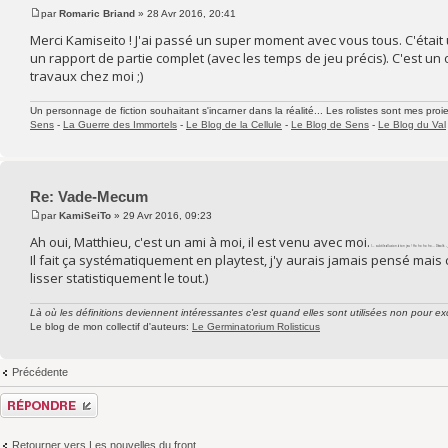
par
Romaric Briand
» 28 Avr 2016, 20:41
Merci Kamiseito ! J'ai passé un super moment avec vous tous. C'étai
un rapport de partie complet (avec les temps de jeu précis). C'est un
travaux chez moi ;)
Un personnage de fiction souhaitant s'incarner dans la réalité... Les rolistes sont mes proie
Sens
-
La Guerre des Immortels
-
Le Blog de la Cellule
-
Le Blog de Sens
-
Le Blog du Val
Re: Vade-Mecum
par
KamiSeiTo
» 29 Avr 2016, 09:23
Ah oui, Matthieu, c'est un ami à moi, il est venu avec moi.
(← subtile allusion à ton jeu ! Ho ho ho ho... Désolé. -_
Il fait ça systématiquement en playtest, j'y aurais jamais pensé mais 
lisser statistiquement le tout.)
Là où les définitions deviennent intéressantes c'est quand elles sont utilisées non pour exc
Le blog de mon collectif d'auteurs:
Le Germinatorium Rolisticus
Précédente
Répondre
Retourner vers Les nouvelles du front