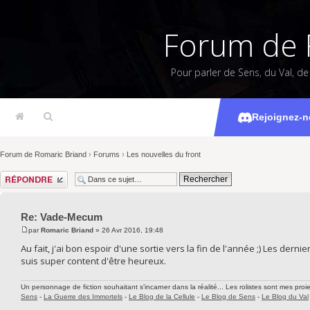
Forum de 
Pour parler de Sens, du Val, d
Rejoignez-n
Forum de Romaric Briand
›
Forums
›
Les nouvelles du front
Répondre
Re: Vade-Mecum
par
Romaric Briand
» 26 Avr 2016, 19:48
Au fait, j'ai bon espoir d'une sortie vers la fin de l'année ;) Les dern
suis super content d'être heureux.
Un personnage de fiction souhaitant s'incarner dans la réalité... Les rolistes sont mes proie
Sens
-
La Guerre des Immortels
-
Le Blog de la Cellule
-
Le Blog de Sens
-
Le Blog du Val