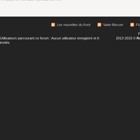
Les nouvelles du front
Vade-Mecum
Fl
P
Utilisateurs parcourant ce forum : Aucun utilisateur enregistré et 6
2013-2015 ©
R
invités