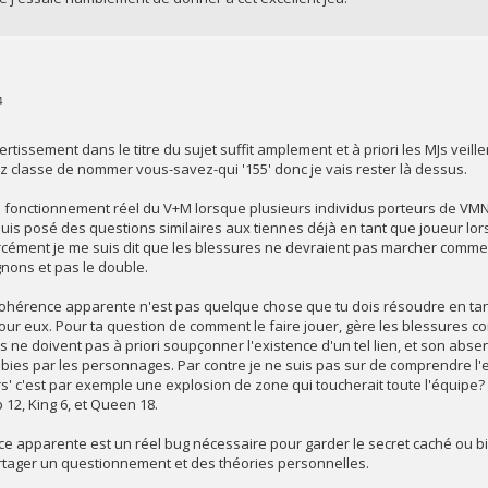
4
ertissement dans le titre du sujet suffit amplement et à priori les MJs veil
z classe de nommer vous-savez-qui '155' donc je vais rester là dessus.
r le fonctionnement réel du V+M lorsque plusieurs individus porteurs de V
is posé des questions similaires aux tiennes déjà en tant que joueur lors 
cément je me suis dit que les blessures ne devraient pas marcher comme ç
ons et pas le double.
ncohérence apparente n'est pas quelque chose que tu dois résoudre en tant 
 eux. Pour ta question de comment le faire jouer, gère les blessures com
rs ne doivent pas à priori soupçonner l'existence d'un tel lien, et son ab
bies par les personnages. Par contre je ne suis pas sur de comprendre l'
urs' c'est par exemple une explosion de zone qui toucherait toute l'équipe? 
 12, King 6, et Queen 18.
nce apparente est un réel bug nécessaire pour garder le secret caché ou bie
artager un questionnement et des théories personnelles.