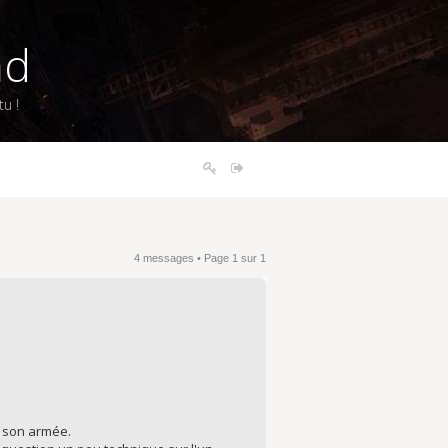
nd
u !
4 messages • Page
1
sur
1
t son armée.