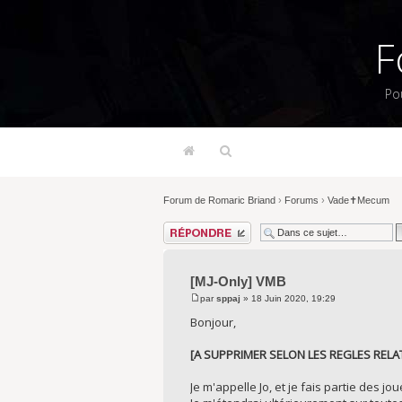
F
Po
Forum de Romaric Briand
›
Forums
›
Vade✝Mecum
Répondre
[MJ-Only] VMB
par
sppaj
» 18 Juin 2020, 19:29
Bonjour,
[A SUPPRIMER SELON LES REGLES RELATIV
Je m'appelle Jo, et je fais partie des 