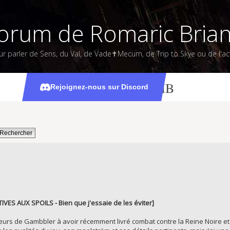
orum de Romaric Bria
ur parler de Sens, du Val, de Vade✝Mecum, de Trip to Skye ou de l'act
[MJ-Only] VMB
Rejoignez-nous sur Discord
ES AUX SPOILS - Bien que j'essaie de les éviter]
joueurs de Gambbler à avoir récemment livré combat contre la Reine Noire e