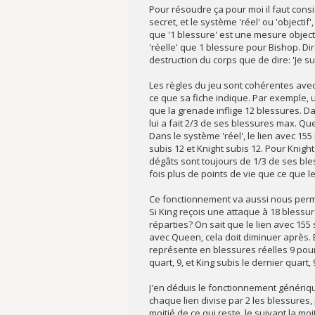
Pour résoudre ça pour moi il faut cons
secret, et le système 'réel' ou 'objectif'
que '1 blessure' est une mesure object
'réelle' que 1 blessure pour Bishop. D
destruction du corps que de dire: 'Je 
Les règles du jeu sont cohérentes avec
ce que sa fiche indique. Par exemple,
que la grenade inflige 12 blessures. Da
lui a fait 2/3 de ses blessures max. Qu
Dans le système 'réel', le lien avec 155
subis 12 et Knight subis 12. Pour Knight
dégâts sont toujours de 1/3 de ses ble
fois plus de points de vie que ce que le
Ce fonctionnement va aussi nous perme
Si King reçois une attaque à 18 blessur
réparties? On sait que le lien avec 155 
avec Queen, cela doit diminuer après. E
représente en blessures réelles 9 pour
quart, 9, et King subis le dernier quart, 
J'en déduis le fonctionnement génériq
chaque lien divise par 2 les blessures, 
moitié de ce qui reste, le suivant la mo