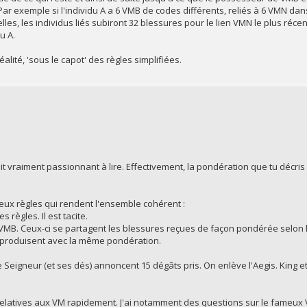
ar exemple si l'individu A a 6 VMB de codes différents, reliés à 6 VMN dans
es, les individus liés subiront 32 blessures pour le lien VMN le plus récent, 
u A.
alité, 'sous le capot' des règles simplifiées.
 vraiment passionnant à lire. Effectivement, la pondération que tu décris 
eux règles qui rendent l'ensemble cohérent :
 règles. Il est tacite.
VMB. Ceux-ci se partagent les blessures reçues de façon pondérée selon l
reproduisent avec la même pondération.
e Seigneur (et ses dés) annoncent 15 dégâts pris. On enlève l'Aegis. King 
 relatives aux VM rapidement. J'ai notamment des questions sur le fameux