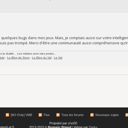
urs quelques bugs dans mes jeux. Mais, je comptais aussi sur votre intellige
 suis pas trompé. Merci d'être une communauté aussi compréhensive qu’int
la réalité... Les rolistes sont mes proies...
lule
-
Le Blog de Sens
-
Le Blog du Val
-
Le Val
[MJ-Only] VMB
Flux
Tous les forums
Nouveaux sujets
Propulsé par
phpBB
gistré et 5
2013-2015 ©
Romaric Briand
| thème par
Darky