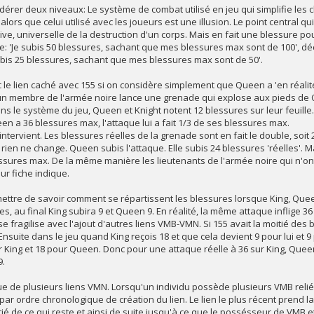
idérer deux niveaux: Le système de combat utilisé en jeu qui simplifie les
, alors que celui utilisé avec les joueurs est une illusion. Le point central q
ive, universelle de la destruction d'un corps. Mais en fait une blessure 
ire: 'Je subis 50 blessures, sachant que mes blessures max sont de 100', 
subis 25 blessures, sachant que mes blessures max sont de 50'.
 le lien caché avec 155 si on considère simplement que Queen a 'en réalité
 un membre de l'armée noire lance une grenade qui explose aux pieds de 
ns le système du jeu, Queen et Knight notent 12 blessures sur leur feuille.
een a 36 blessures max, l'attaque lui a fait 1/3 de ses blessures max.
 intervient. Les blessures réelles de la grenade sont en fait le double, soit
 rien ne change. Queen subis l'attaque. Elle subis 24 blessures 'réelles'. Ma
ssures max. De la même manière les lieutenants de l'armée noire qui n'ont
ur fiche indique.
ttre de savoir comment se répartissent les blessures lorsque King, Queen
es, au final King subira 9 et Queen 9. En réalité, la même attaque inflige 
se fragilise avec l'ajout d'autres liens VMB-VMN. Si 155 avait la moitié des 
nsuite dans le jeu quand King reçois 18 et que cela devient 9 pour lui et 
 King et 18 pour Queen. Donc pour une attaque réelle à 36 sur King, Queen 
9.
ue de plusieurs liens VMN. Lorsqu'un individu possède plusieurs VMB reli
par ordre chronologique de création du lien. Le lien le plus récent prend la
itié de ce qui reste et ainsi de suite jusqu'à ce que le possésseur de VMB e