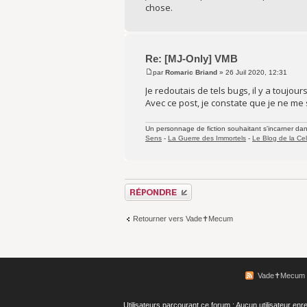
chose.
Re: [MJ-Only] VMB
par
Romaric Briand
» 26 Juil 2020, 12:31
Je redoutais de tels bugs, il y a toujo
Avec ce post, je constate que je ne me
Un personnage de fiction souhaitant s'incarner dans 
Sens
-
La Guerre des Immortels
-
Le Blog de la Cel
Répondre
Retourner vers Vade✝Mecum
Vade✝Mecum
Utilisateurs parcourant ce forum : Aucun utilisateur enre