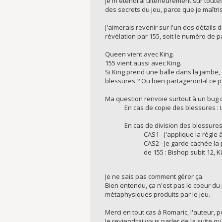
Je m'étendrai ultérieurement sur toutes
des secrets du jeu, parce que je maîtr
J'aimerais revenir sur l'un des détails 
révélation par 155, soit le numéro de
Queen vient avec King.
155 vient aussi avec King.
Si King prend une balle dans la jambe,
blessures ? Ou bien partageront-il ce po
Ma question renvoie surtout à un bug q
En cas de copie des blessures :
En cas de division des blessures 
CAS1 - J'applique la règle à
CAS2 - Je garde cachée la
de 155 : Bishop subit 12, K
Je ne sais pas comment gérer ça.
Bien entendu, ça n'est pas le coeur du
métaphysiques produits par le jeu.
Merci en tout cas à Romaric, l'auteur, p
Je reviendrai vous parler de la suite q