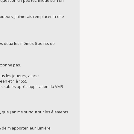
e question un peu technique sur l'un
joueurs, j'aimerais remplacer la-dite
 les deux les mêmes 6 points de
ctionne pas.
s les joueurs, alors :
ueen et 4 à 155).
es subies après application du VMB
, que j'anime surtout sur les éléments
se de m'apporter leur lumière.