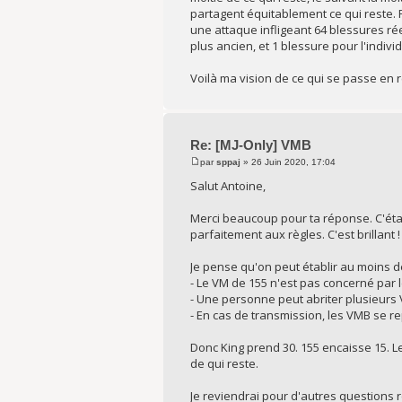
partagent équitablement ce qui reste. P
une attaque infligeant 64 blessures réell
plus ancien, et 1 blessure pour l'individ
Voilà ma vision de ce qui se passe en ré
Re: [MJ-Only] VMB
par
sppaj
» 26 Juin 2020, 17:04
Salut Antoine,
Merci beaucoup pour ta réponse. C'était
parfaitement aux règles. C'est brillant !
Je pense qu'on peut établir au moins d
- Le VM de 155 n'est pas concerné par les
- Une personne peut abriter plusieurs 
- En cas de transmission, les VMB se 
Donc King prend 30. 155 encaisse 15. L
de qui reste.
Je reviendrai pour d'autres questions