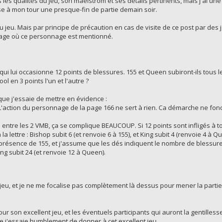
 les qualités du jeu, son maelström et ses détails pertinents, mais j'ai un
ise à mon tour une presque-fin de partie demain soir.
du jeu. Mais par principe de précaution en cas de visite de ce post par des 
 page où ce personnage est mentionné.
 qui lui occasionne 12 points de blessures. 155 et Queen subiront-ils tous
ol en 3 points l'un et l'autre ?
ue j'essaie de mettre en évidence :
 L'action du personnage de la page 166 ne sert à rien. Ca démarche ne fon
entre les 2 VMB, ça se complique BEAUCOUP. Si 12 points sont infligés à tou
 la lettre : Bishop subit 6 (et renvoie 6 à 155), et King subit 4 (renvoie 4 à Q
 présence de 155, et j'assume que les dés indiquent le nombre de blessur
ing subit 24 (et renvoie 12 à Queen).
 jeu, et je ne me focalise pas complètement là dessus pour mener la partie
our son excellent jeu, et les éventuels participants qui auront la gentilles
ue j'essaie humblement de donner à cet excellent jeu.