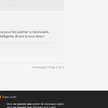
nce pour les patcher si nécessaire.
elligente. Bravo à vous deux !
4 messages • Page
1
sur
1
Sujets actifs
Vous
ne pouvez pas
poster de nouveaux sujets
Vous
ne pouvez pas
répondre aux sujets