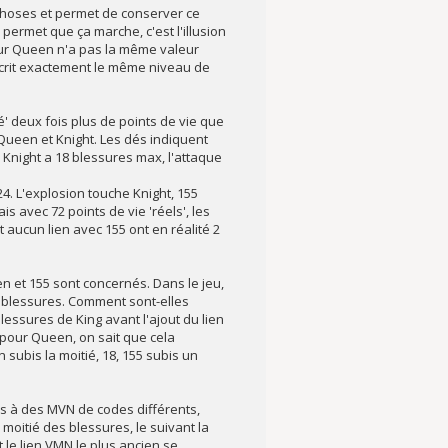
 choses et permet de conserver ce
ui permet que ça marche, c'est l'illusion
pour Queen n'a pas la même valeur
décrit exactement le même niveau de
' deux fois plus de points de vie que
Queen et Knight. Les dés indiquent
 Knight a 18 blessures max, l'attaque
 24. L'explosion touche Knight, 155
is avec 72 points de vie 'réels', les
 aucun lien avec 155 ont en réalité 2
 et 155 sont concernés. Dans le jeu,
36 blessures. Comment sont-elles
blessures de King avant l'ajout du lien
9 pour Queen, on sait que cela
subis la moitié, 18, 155 subis un
és à des MVN de codes différents,
 moitié des blessures, le suivant la
t le lien VMN le plus ancien se