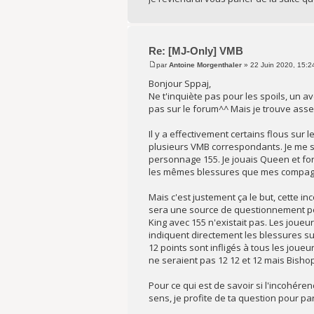
Re: [MJ-Only] VMB
par
Antoine Morgenthaler
» 22 Juin 2020, 15:2
Bonjour Sppaj,
Ne t'inquiète pas pour les spoils, un av
pas sur le forum^^ Mais je trouve asse
Il y a effectivement certains flous su
plusieurs VMB correspondants. Je me su
personnage 155. Je jouais Queen et for
les mêmes blessures que mes compagn
Mais c'est justement ça le but, cette i
sera une source de questionnement pour
King avec 155 n'existait pas. Les joueu
indiquent directement les blessures su
12 points sont infligés à tous les joue
ne seraient pas 12 12 et 12 mais Bishop
Pour ce qui est de savoir si l'incohére
sens, je profite de ta question pour p