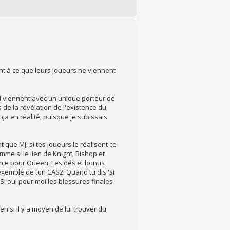
lent à ce que leurs joueurs ne viennent
MN viennent avec un unique porteur de
de la révélation de l'existence du
a en réalité, puisque je subissais
que MJ, si tes joueurs le réalisent ce
me si le lien de Knight, Bishop et
sence pour Queen. Les dés et bonus
exemple de ton CAS2: Quand tu dis 'si
Si oui pour moi les blessures finales
n si il y a moyen de lui trouver du