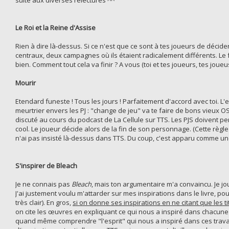
Le Roi et la Reine d'Assise
Rien à dire là-dessus. Si ce n'est que ce sont à tes joueurs de décider
centraux, deux campagnes où ils étaient radicalement différents. Le fa
bien. Comment tout cela va finir ? A vous (toi et tes joueurs, tes joue
Mourir
Etendard funeste ! Tous les jours ! Parfaitement d'accord avec toi. L'e
meurtrier envers les PJ : "change de jeu" va te faire de bons vieux OSR
discuté au cours du podcast de La Cellule sur TTS. Les PJS doivent perd
cool. Le joueur décide alors de la fin de son personnage. (Cette règ
n'ai pas insisté là-dessus dans TTS. Du coup, c'est apparu comme une é
S'inspirer de Bleach
Je ne connais pas
Bleach
, mais ton argumentaire m'a convaincu. Je j
J'ai justement voulu m'attarder sur mes inspirations dans le livre, p
très clair). En gros,
si on donne ses inspirations en ne citant que les 
on cite les œuvres en expliquant ce qui nous a inspiré dans chacune 
quand même comprendre "l'esprit" qui nous a inspiré dans ces trava