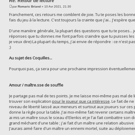
Re: Retour de lecture
par
Romaric Briand
» 10 Avr 2021, 21:30
Franchement, ces retours me comblent de joie. Tu te poses les bonnes 
fais du jeu à la lecture. C'est toujours la crainte que j'ai... J'espère q
D'une manière générale, la plupart des questions que tu te poses... j
réponses que tu donnes me font parfois craindre que tu puisses les imp
je veux dire) La plupart du temps, j'ai envie de répondre : ce n'est p
;)
Au sujet des Coquilles...
Pourquoi pas, ça sera pour une prochaine impression éventuellemen
Amour / maître.sse de souffle
Je partage pas mal de tes points. Je me laisse moi-même pas mal de lib
trouver son explication
pour le joueur que ça intéresse
. Le fait de n
niveau de liberté laissé aux meneurs et surtout aux joueurs sur ces p
donne la règle pour la table. J'ai moi-même fait revenir certains maît
ai mis un maître sous le sceau d'Elenkis et je l'ai fait combattre son dis
grand méchant d'une table ; j'ai fait d'un maître une relation abusive av
J'aurais aimé faire d'un maître un ennemi mortel, suite au déploiement