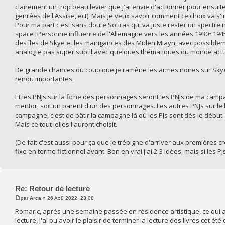
clairement un trop beau levier que j'ai envie d'actionner pour ensuit
genrées de l'Assise, ect). Mais je veux savoir comment ce choix va s'
Pour ma part c'est sans doute Sotiras qui va juste rester un spectre 
space [Personne influente de l'Allemagne vers les années 1930~1945].
des îles de Skye et les manigances des Miden Miayn, avec possibleme
analogie pas super subtil avec quelques thématiques du monde actu
De grande chances du coup que je ramène les armes noires sur Skye g
rendu importantes.
Et les PNJs sur la fiche des personnages seront les PNJs de ma camp
mentor, soit un parent d'un des personnages. Les autres PNJs sur le 
campagne, c'est de bâtir la campagne là où les PJs sont dès le début. 
Mais ce tout ielles l'auront choisit.
(De fait c'est aussi pour ça que je trépigne d'arriver aux premières 
fixe en terme fictionnel avant. Bon en vrai j'ai 2-3 idées, mais si les P
Re: Retour de lecture
par
Arca
» 26 Aoû 2022, 23:08
Romaric, après une semaine passée en résidence artistique, ce qui a 
lecture, j'ai pu avoir le plaisir de terminer la lecture des livres cet été