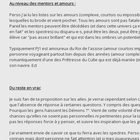
Au niveau des mentors et amours :
Perso j'ai lu les listes sur les amours (complexe, courtois ou impos
lesquelles tu brode et vient piocher. Tous les amours sont pas fatale
Pareil les mentors peuvent être décédées (et dans cette univers ça im
en fait" et les spectres) ou disparu-e-s, peut être les deux, peut êt
élève car "pas assez brillant" et qui est dans les ombres un potentiel 
Typiquement PJ1 est amoureux du Roi de l'assise (amour courtois imp
personne voyageant partout loin depuis des années (amour complexe)
romantiquement d'une des Prêtresse du Culte qui est déjà mariée (im
son navire. Ect
Du reste en vrac
Je suis fan de ta proposition sur les ailes. Je verrai cependant selon 
que l'absence de réponse à certaines questions. Y compris des questio
Pourquoi les gens haïssent les Démons ?". Vient de cette volonté d'imp
chances qu'elles ne soient pas personnelles ni pertinentes pour la ta
pas les réponses force à y penser, et suivre les inspiration que les 
J'ai vraiment envie de savoir ce que tu ferra avec les spectres. Pers
connais mais dont personne ne fait attention (et si mes joueureuses 