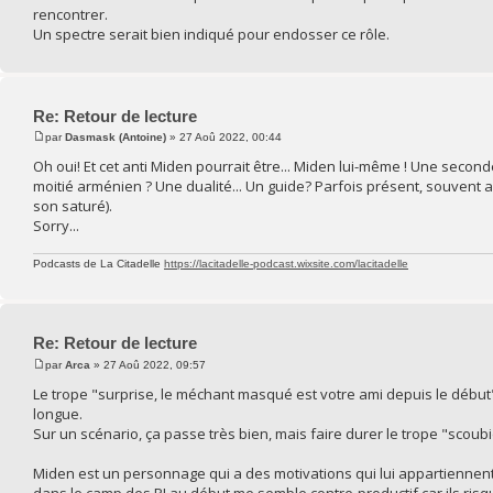
rencontrer.
Un spectre serait bien indiqué pour endosser ce rôle.
Re: Retour de lecture
par
Dasmask (Antoine)
» 27 Aoû 2022, 00:44
Oh oui! Et cet anti Miden pourrait être... Miden lui-même ! Une sec
moitié arménien ? Une dualité... Un guide? Parfois présent, souvent 
son saturé).
Sorry...
Podcasts de La Citadelle
https://lacitadelle-podcast.wixsite.com/lacitadelle
Re: Retour de lecture
par
Arca
» 27 Aoû 2022, 09:57
Le trope "surprise, le méchant masqué est votre ami depuis le début
longue.
Sur un scénario, ça passe très bien, mais faire durer le trope "scoub
Miden est un personnage qui a des motivations qui lui appartiennent, n
dans le camp des PJ au début me semble contre-productif car ils risquent