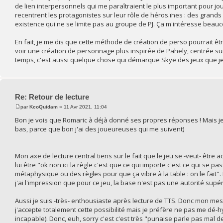
de lien interpersonnels qui me paraîtraient le plus important pour j
recentrent les protagonistes sur leur rôle de héros.ïnes : des grands
existence qui ne se limite pas au groupe de PJ. Ça m'intéresse beauc
En fait, je me dis que cette méthode de création de perso pourrait être
voir une création de personnage plus inspirée de Pahely, centrée su
temps, c'est aussi quelque chose qui démarque Skye des jeux que je
Re: Retour de lecture
par
KcoQuidam
» 11 Avr 2021, 11:04
Bon je vois que Romaric à déjà donné ses propres réponses ! Mais je
bas, parce que bon j'ai des joueureuses qui me suivent)
Mon axe de lecture central tiens sur le fait que le jeu se -veut- être
lui être "ok non ici la règle c'est que ce qui importe c'est ce qui se pass
métaphysique ou des règles pour que ça vibre à la table : on le fait". 
j'ai l'impression que pour ce jeu, la base n'est pas une autorité supé
Aussi je suis -très- enthousiaste après lecture de TTS. Donc mon me
j'accepte totalement cette possibilité mais je préfère ne pas me dé-h
incapable). Donc, euh, sorry c'est c'est très "punaise parle pas mal 