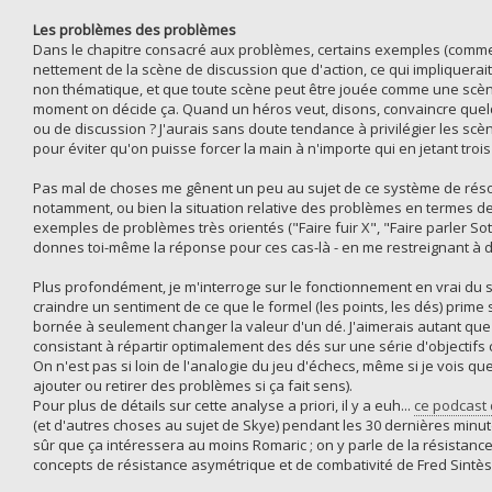
Les problèmes des problèmes
Dans le chapitre consacré aux problèmes, certains exemples (comme
nettement de la scène de discussion que d'action, ce qui impliquera
non thématique, et que toute scène peut être jouée comme une scène
moment on décide ça. Quand un héros veut, disons, convaincre quelq
ou de discussion ? J'aurais sans doute tendance à privilégier les scè
pour éviter qu'on puisse forcer la main à n'importe qui en jetant trois
Pas mal de choses me gênent un peu au sujet de ce système de résol
notamment, ou bien la situation relative des problèmes en termes de b
exemples de problèmes très orientés ("Faire fuir X", "Faire parler So
donnes toi-même la réponse pour ces cas-là - en me restreignant à de
Plus profondément, je m'interroge sur le fonctionnement en vrai du sy
craindre un sentiment de ce que le formel (les points, les dés) prime 
bornée à seulement changer la valeur d'un dé. J'aimerais autant que
consistant à répartir optimalement des dés sur une série d'objectifs chi
On n'est pas si loin de l'analogie du jeu d'échecs, même si je vois q
ajouter ou retirer des problèmes si ça fait sens).
Pour plus de détails sur cette analyse a priori, il y a euh...
ce podcast 
(et d'autres choses au sujet de Skye) pendant les 30 dernières minutes
sûr que ça intéressera au moins Romaric ; on y parle de la résistance 
concepts de résistance asymétrique et de combativité de Fred Sintès 