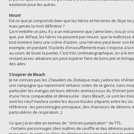
existence pour les autres.
Mourir
Est-ce que je comprends bien que les héros et héroïnes de Skye ne pe
mais jamais la mort définitive ?
Ça m'embête un peu. Il y a un mécanisme que j'aime bien, issu je crois 
que, par défaut, les héros ne peuvent pas mourir, que la maîtresse de
tout moment dans une scène d'action, une héroïne peut lever son Et
exemple, en perdant 10 points d'essoufflement) mais s'expose à la m
au cours de toute la partie). C'est très cinématographique, on a le te
restant assez aléatoire (on peut espérer faire de bons jets et échapp
des ailes.
S'inspirer de Bleach
Je ne connais pas les
Chevaliers du Zodiaque
, mais j'adore les shôn
une campagne qui reprennent certains codes de ce genre, sans moque
particulier les mangas (et leurs dérivés animes) issus du Shônen Jum
d'une force comparable et démesurée : dans Bleach, ce sont les treiz
sont les neuf Hashira contre les douze Kizukis (répartis entre les six in
référence : les personnages principaux, des chasseurs de démons d
particulières de respiration...).
Ce que j'ai en tête en termes de "shônen-jumpisation" de TTS :
- Certains personnages (des maîtres de souffle et des démons puissan
puissance, ils sont capables de déployer beaucoup plus que le commu