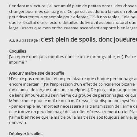
Pendant ma lecture, j'ai accumulé plein de petites notes : des choses
changer pour mes campagnes. Ce qui suit est donc à la fois un retour
peut discuter tous ensemble pour adapter TTS à nos tables. Cela peut 
que le résultat d'une lecture détaillée du livre : il est bien naturel
large. Disons que mon enthousiasme ascendant emporte bien largeme
c'est plein de spoils, donc joueur
Au, au passage :
Coquilles
J'ai repéré quelques coquilles dans le texte (orthographe, etc). Est-ce
imprimé ?
Amour / maître.sse de souffle
N'est-ce pas redondant et un peu bizarre que chaque personnage ai
encore incertain) ? J'ai l'impression d'un effet de coïncidence bizarr
(un.e ami.e de longue date, un.e adelphe...). De plus, j'ai peur qu'i
de liens amoureux au sein même du groupe de personnages, ce qui 
Même chose pour le maître ou la maîtresse, leur disparition mystéri
- par exemple leur mort est nécessaire à la transmission de l'arme de 
et je trouve un peu dommage de sacrifier nécessairement un tel PNJ in
J'aime bien l'idée que le maître ou la maîtresse soit toujours en vie
nouveau.
Déployer les ailes