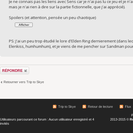
Je ne connais pas les liens avec Sens car je n'ai pas lu ce jeu et je n
mais je n'ai rien à dire sur la partie fictionnelle, que j'ai apprécié).
Spoilers (et attention, pensée un peu chaotique)
PS: J'ai un peu trop étudié le lore d'Elden Ring dernierement (dans leq
Elenkiss, humhumhum), et je viens de me pencher sur Sandman pour la
Répondre
Retourner vers Trip to Skye
Trip to Skye
Retour de lecture
Flux
P
Utilisateurs parcourant ce forum : Aucun utilisateur enregistré et 4
2013-2015 ©
R
invités