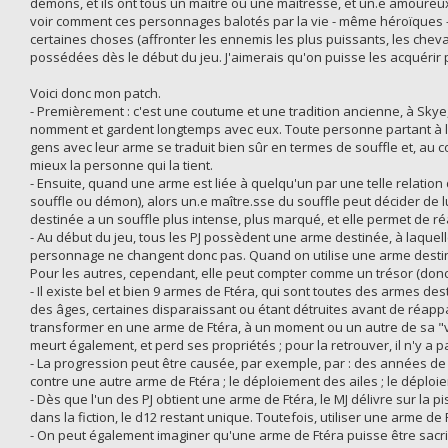
démons, et ils ont tous un maître ou une maîtresse, et un.e amoureux.se
voir comment ces personnages balotés par la vie - même héroïques - o
certaines choses (affronter les ennemis les plus puissants, les cheval
possédées dès le début du jeu. J'aimerais qu'on puisse les acquérir
Voici donc mon patch.
- Premièrement : c'est une coutume et une tradition ancienne, à Sky
nomment et gardent longtemps avec eux. Toute personne partant à l'a
gens avec leur arme se traduit bien sûr en termes de souffle et, au 
mieux la personne qui la tient.
- Ensuite, quand une arme est liée à quelqu'un par une telle relation
souffle ou démon), alors un.e maître.sse du souffle peut décider de l
destinée a un souffle plus intense, plus marqué, et elle permet de r
- Au début du jeu, tous les PJ possèdent une arme destinée, à laquel
personnage ne changent donc pas. Quand on utilise une arme dest
Pour les autres, cependant, elle peut compter comme un trésor (donc 
- Il existe bel et bien 9 armes de Ftéra, qui sont toutes des armes de
des âges, certaines disparaissant ou étant détruites avant de réappar
transformer en une arme de Ftéra, à un moment ou un autre de sa "vie
meurt également, et perd ses propriétés ; pour la retrouver, il n'y a 
- La progression peut être causée, par exemple, par : des années de
contre une autre arme de Ftéra ; le déploiement des ailes ; le déploie
- Dès que l'un des PJ obtient une arme de Ftéra, le MJ délivre sur la p
dans la fiction, le d12 restant unique. Toutefois, utiliser une arme de
- On peut également imaginer qu'une arme de Ftéra puisse être sacrifi