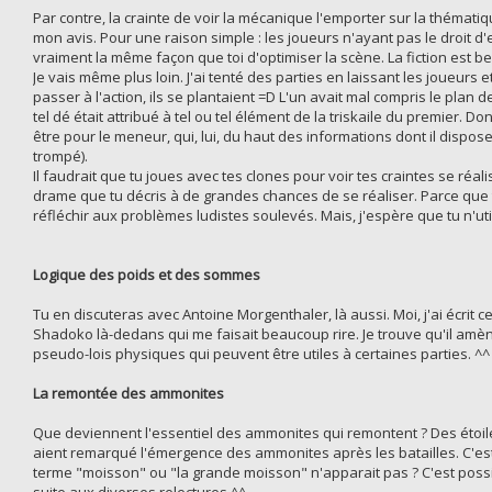
Par contre, la crainte de voir la mécanique l'emporter sur la thémat
mon avis. Pour une raison simple : les joueurs n'ayant pas le droit d'
vraiment la même façon que toi d'optimiser la scène. La fiction est be
Je vais même plus loin. J'ai tenté des parties en laissant les joueurs
passer à l'action, ils se plantaient =D L'un avait mal compris le plan 
tel dé était attribué à tel ou tel élément de la triskaile du premier. 
être pour le meneur, qui, lui, du haut des informations dont il dispos
trompé).
Il faudrait que tu joues avec tes clones pour voir tes craintes se réal
drame que tu décris à de grandes chances de se réaliser. Parce qu
réfléchir aux problèmes ludistes soulevés. Mais, j'espère que tu n'uti
Logique des poids et des sommes
Tu en discuteras avec Antoine Morgenthaler, là aussi. Moi, j'ai écrit 
Shadoko là-dedans qui me faisait beaucoup rire. Je trouve qu'il amè
pseudo-lois physiques qui peuvent être utiles à certaines parties. ^^
La remontée des ammonites
Que deviennent l'essentiel des ammonites qui remontent ? Des étoil
aient remarqué l'émergence des ammonites après les batailles. C'est l
terme "moisson" ou "la grande moisson" n'apparait pas ? C'est possib
suite aux diverses relectures ^^