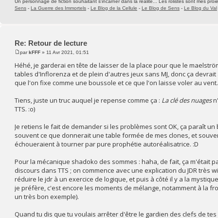
Un personnage de fiction souhaitant s'incarner dans la réalité... Les rolistes sont mes proie
Sens
-
La Guerre des Immortels
-
Le Blog de la Cellule
-
Le Blog de Sens
-
Le Blog du Val
Re: Retour de lecture
par
kFFF
» 11 Avr 2021, 01:51
Héhé, je garderai en tête de laisser de la place pour que le maelst
tables d'Inflorenza et de plein d'autres jeux sans MJ, donc ça devrai
que l'on fixe comme une boussole et ce que l'on laisse voler au vent.
Tiens, juste un truc auquel je repense comme ça :
La clé des nuages
n'
TTS. :o)
Je retiens le fait de demander si les problèmes sont OK, ça paraît un
souvent ce que donnerait une table formée de mes clones, et souven
échoueraient à tourner par pure prophétie autoréalisatrice. :D
Pour la mécanique shadoko des sommes : haha, de fait, ça m'était pas
discours dans TTS ; on commence avec une explication du JDR très w
réduire le jdr à un exercice de logique, et puis à côté il y a la mysti
je préfère, c'est encore les moments de mélange, notamment à la fro
un très bon exemple).
Quand tu dis que tu voulais arrêter d'être le gardien des clefs de tes 