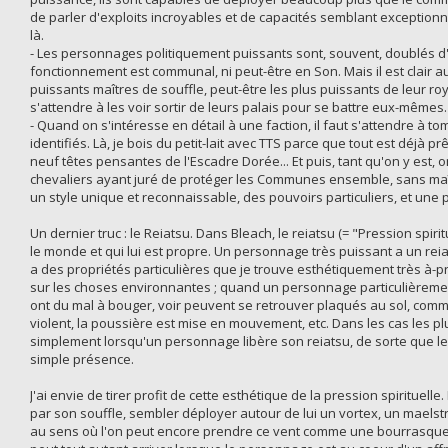
de parler d'exploits incroyables et de capacités semblant exceptionn
là.
- Les personnages politiquement puissants sont, souvent, doublés d
fonctionnement est communal, ni peut-être en Son. Mais il est clair a
puissants maîtres de souffle, peut-être les plus puissants de leur 
s'attendre à les voir sortir de leurs palais pour se battre eux-mêmes.
- Quand on s'intéresse en détail à une faction, il faut s'attendre à 
identifiés. Là, je bois du petit-lait avec TTS parce que tout est déjà pr
neuf têtes pensantes de l'Escadre Dorée... Et puis, tant qu'on y est,
chevaliers ayant juré de protéger les Communes ensemble, sans maî
un style unique et reconnaissable, des pouvoirs particuliers, et un
Un dernier truc : le Reiatsu. Dans Bleach, le reiatsu (= "Pression spir
le monde et qui lui est propre. Un personnage très puissant a un reiats
a des propriétés particulières que je trouve esthétiquement très à-pr
sur les choses environnantes ; quand un personnage particulièrement 
ont du mal à bouger, voir peuvent se retrouver plaqués au sol, comme
violent, la poussière est mise en mouvement, etc. Dans les cas les 
simplement lorsqu'un personnage libère son reiatsu, de sorte que les
simple présence.
J'ai envie de tirer profit de cette esthétique de la pression spiritue
par son souffle, sembler déployer autour de lui un vortex, un maelstr
au sens où l'on peut encore prendre ce vent comme une bourrasque 