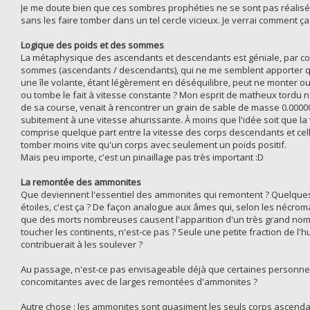
Je me doute bien que ces sombres prophéties ne se sont pas réalisées 
sans les faire tomber dans un tel cercle vicieux. Je verrai comment ç
Logique des poids et des sommes
La métaphysique des ascendants et descendants est géniale, par co
sommes (ascendants / descendants), qui ne me semblent apporter que
une île volante, étant légèrement en déséquilibre, peut ne monter 
ou tombe le fait à vitesse constante ? Mon esprit de matheux tordu n
de sa course, venait à rencontrer un grain de sable de masse 0.00000
subitement à une vitesse ahurissante. À moins que l'idée soit que l
comprise quelque part entre la vitesse des corps descendants et cel
tomber moins vite qu'un corps avec seulement un poids positif.
Mais peu importe, c'est un pinaillage pas très important :D
La remontée des ammonites
Que deviennent l'essentiel des ammonites qui remontent ? Quelques-
étoiles, c'est ça ? De façon analogue aux âmes qui, selon les nécrom
que des morts nombreuses causent l'apparition d'un très grand nomb
toucher les continents, n'est-ce pas ? Seule une petite fraction de l'
contribuerait à les soulever ?
Au passage, n'est-ce pas envisageable déjà que certaines personnes 
concomitantes avec de larges remontées d'ammonites ?
Autre chose : les ammonites sont quasiment les seuls corps ascendan