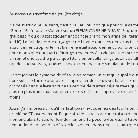
Au niveau du système de jeu (les dés) :
Y'a deux truc que j'ai senti, c'est que j'ai l'intuition que pour que 
(Genre "Et là l'orage s'ouvre sur un ELEMENTAIRE HE OUAIS". Et que l
"J'ai besoin du d10 statistiquement donc je prend mon arme de Ftera
le d10). Le fait de perdre ou gagner ne bloque dans les deux cas telle
absurdement trop forte ? et bien elle était absurdement trop forte, os
pour morts quelque part d'étrange, revenues à la vie par une force étra
en remet une couche parce que littéralement elle fait ça autant qu'el
rapides, nerveuses, tendues. Absolument pas une simulation de l'univ
Genre je vois le système de résolution comme un truc qui supplie q
boussole. Le fait de proposer d'improviser des trucs sur la feuille me f
proposés dans le livre sont des exemple de rilettes déjà testées qui 
plus en plus dans mon expérience roliste "let me improvise system". 
moins.
Aussi, j'ai l'impression qu'il ne faut -pas- invoquer les dés tout le
problème ET inversement. Et que si toi MJ tu vois aucune raison de p
moment, alors tu suis le flow du moment. Tu pose le dés quand tu veut 
demander de poser des dés s'ielles veulent dans une situation que ça