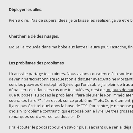
Déployer les ailes.
Rien à dire. T'as de supers idées. Je te laisse les réaliser. ça va être
Chercher la clé des nuages.
Moi je l'ai trouvée dans ma boîte aux lettres l'autre jour. Fastoche, f
Les problèmes des problèmes
Là aussi je partage tes craintes. Nous avions conscience à la sortie d
devenir participationniste (question à discuter avec Antoine Morgentha
sont les pauvres Christoph et Sylvie qui l'ont subie. J'ai plein de truc
dépasser cela, dans les cas que tu soulèves, c'est de
toujours demand
que tu poses
. Tu poses le problème "faire pleurer le Roi" immédiat
souhaites faire ?" ; "on est ok sur ce problème ?" etc. Concrètement, j
figure pas écrit tel quel dans la base de TTS. Par contre, je ne pense 
choisi"/"problème contraint" qui est posé par le livre. De très gross
remarques sont à verser au dossier =D
J'irai écouter le podcast pour en savoir plus, sachant que j'en ai déjà 