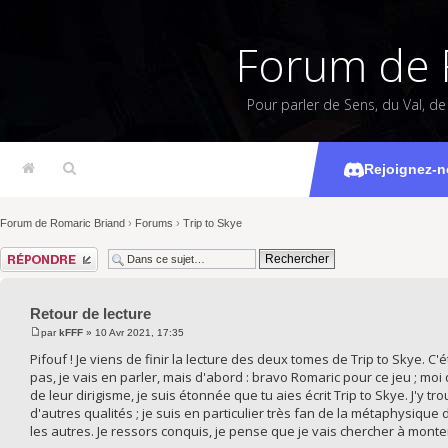
Forum de 
Pour parler de Sens, du Val, d
Re
Rejoignez-n
Forum de Romaric Briand
›
Forums
›
Trip to Skye
Répondre
Retour de lecture
par
kFFF
» 10 Avr 2021, 17:35
Pifouf ! Je viens de finir la lecture des deux tomes de Trip to Skye. C'é
pas, je vais en parler, mais d'abord : bravo Romaric pour ce jeu ; mo
de leur dirigisme, je suis étonnée que tu aies écrit Trip to Skye. J'y t
d'autres qualités ; je suis en particulier très fan de la métaphysiq
les autres. Je ressors conquis, je pense que je vais chercher à mon