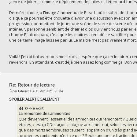
genre de jokers, comme le déploiement des ailes et l'étendard funest
Dernière chose, à l'image à nouveau de Bleach où le sabre de chaque
dis que ça pourrait être chouette d'avoir une discussion avec son ar
progression, permettant de jouer une scène de sorte de scène où l'o
intérieur, personne semblant de chair et d'os qui vient nous parler, e
chaque PJ ait disparu, c'est que les maîtres aient dû se sacrifier pou
une certaine image laissée par lui. Le maître n'est pas vraiment mort,
Voilà ! J'en ai fini avec tous mes trucs. J'espère que ça en inspirera c
reviendra. En attendant, c'est déjà bien assez long comme ça. Bon w
Re: Retour de lecture
par
Edward F
» 10 Avr 2021, 20:34
SPOILER ALERT EGALEMENT
kFFF a écrit:
La remontée des ammonites
Que deviennent l'essentiel des ammonites qui remontent ? Quelque
étoiles, c'est ça ? De façon analogue aux âmes qui, selon les nécr
que des morts nombreuses causent l'apparition d'un très grand no
toucher les continents, n'est-ce pas ? Seule une petite fraction de 