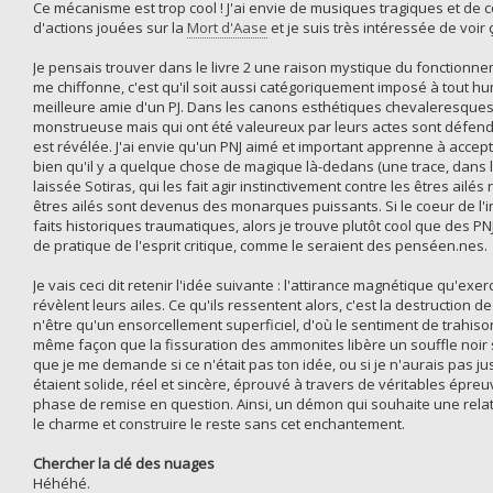
Ce mécanisme est trop cool ! J'ai envie de musiques tragiques et de
d'actions jouées sur la
Mort d'Aase
et je suis très intéressée de voir 
Je pensais trouver dans le livre 2 une raison mystique du fonctionnem
me chiffonne, c'est qu'il soit aussi catégoriquement imposé à tout 
meilleure amie d'un PJ. Dans les canons esthétiques chevaleresques
monstrueuse mais qui ont été valeureux par leurs actes sont défendu
est révélée. J'ai envie qu'un PNJ aimé et important apprenne à accept
bien qu'il y a quelque chose de magique là-dedans (une trace, dans
laissée Sotiras, qui les fait agir instinctivement contre les êtres ai
êtres ailés sont devenus des monarques puissants. Si le coeur de l'i
faits historiques traumatiques, alors je trouve plutôt cool que des PN
de pratique de l'esprit critique, comme le seraient des penséen.nes.
Je vais ceci dit retenir l'idée suivante : l'attirance magnétique qu'e
révèlent leurs ailes. Ce qu'ils ressentent alors, c'est la destruction 
n'être qu'un ensorcellement superficiel, d'où le sentiment de trahiso
même façon que la fissuration des ammonites libère un souffle noir su
que je me demande si ce n'était pas ton idée, ou si je n'aurais pas ju
étaient solide, réel et sincère, éprouvé à travers de véritables épreu
phase de remise en question. Ainsi, un démon qui souhaite une relati
le charme et construire le reste sans cet enchantement.
Chercher la clé des nuages
Héhéhé.