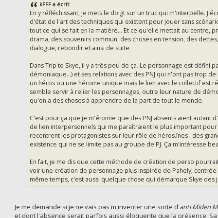
kFFF a écrit:
En y réfléchissant, je mets le doigt sur un truc qui m'interpelle. J'é
d'état de l'art des techniques qui existent pour jouer sans scénar
tout ce qui se fait en la matière... Et ce qu'elle mettait au centre,
drama, des souvenirs commun, des choses en tension, des dettes,
dialogue, rebondir et ainsi de suite.
Dans Trip to Skye, il y a très peu de ça. Le personnage est défini pa
démoniaque...) et ses relations avec des PNJ qui n'ont pas trop de 
un héros ou une héroïne unique mais le lien avec le collectif est r
semble servir à relier les personnages, outre leur nature de démo
qu'on a des choses à apprendre de la part de tout le monde.
C'est pour ça que je m'étonne que des PNJ absents aient autant d'
de lien interpersonnels qui me paraîtraient le plus important pour
recentrent les protagonistes sur leur rôle de héros.ïnes : des gra
existence qui ne se limite pas au groupe de PJ. Ça m'intéresse be
En fait, je me dis que cette méthode de création de perso pourrait 
voir une création de personnage plus inspirée de Pahely, centrée 
même temps, c'est aussi quelque chose qui démarque Skye des je
Je me demande si je ne vais pas m'inventer une sorte d'
anti Miden M
et dont l'absence serait parfois aussi éloquente que la présence. Sa 