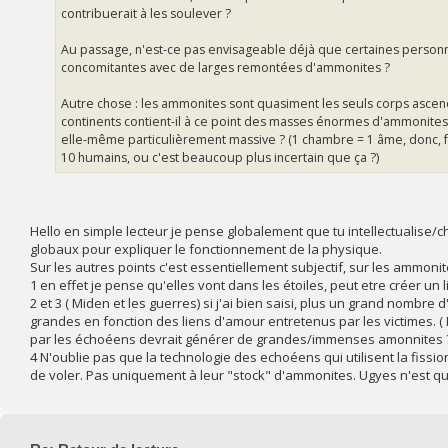
contribuerait à les soulever ?
Au passage, n'est-ce pas envisageable déjà que certaines personn
concomitantes avec de larges remontées d'ammonites ?
Autre chose : les ammonites sont quasiment les seuls corps ascend
continents contient-il à ce point des masses énormes d'ammonites, 
elle-même particulièrement massive ? (1 chambre = 1 âme, donc,
10 humains, ou c'est beaucoup plus incertain que ça ?)
Hello en simple lecteur je pense globalement que tu intellectualise/c
globaux pour expliquer le fonctionnement de la physique.
Sur les autres points c'est essentiellement subjectif, sur les ammonit
1 en effet je pense qu'elles vont dans les étoiles, peut etre créer un
2 et 3 ( Miden et les guerres) si j'ai bien saisi, plus un grand nom
grandes en fonction des liens d'amour entretenus par les victimes.
par les échoéens devrait générer de grandes/immenses amonnites 
4 N'oublie pas que la technologie des echoéens qui utilisent la fissi
de voler. Pas uniquement à leur "stock" d'ammonites. Ugyes n'est que