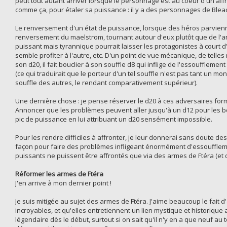
peut tout autant arriver lorsque le personnage est au coeur d'un aff
comme ça, pour étaler sa puissance : il y a des personnages de Bleach
Le renversement d'un état de puissance, lorsque des héros parvienne
renversement du maelstrom, tournant autour d'eux plutôt que de l'anta
puissant mais tyrannique pourrait laisser les protagonistes à court d'
semble profiter à l'autre, etc. D'un point de vue mécanique, de telle
son d20, il fait bouclier à son souffle d8 qui inflige de l'essoufflem
(ce qui traduirait que le porteur d'un tel souffle n'est pas tant un
souffle des autres, le rendant comparativement supérieur).
Une dernière chose : je pense réserver le d20 à ces adversaires for
Annoncer que les problèmes peuvent aller jusqu'à un d12 pour les bo
pic de puissance en lui attribuant un d20 sensément impossible.
Pour les rendre difficiles à affronter, je leur donnerai sans doute des
façon pour faire des problèmes infligeant énormément d'essouffleme
puissants ne puissent être affrontés que via des armes de Ftéra (et 
Réformer les armes de Ftéra
J'en arrive à mon dernier point !
Je suis mitigée au sujet des armes de Ftéra. J'aime beaucoup le fait
incroyables, et qu'elles entretiennent un lien mystique et historique
légendaire dès le début, surtout si on sait qu'il n'y en a que neuf au 