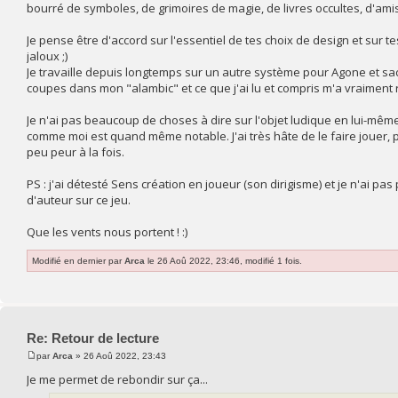
bourré de symboles, de grimoires de magie, de livres occultes, d'amis,
Je pense être d'accord sur l'essentiel de tes choix de design et sur te
jaloux ;)
Je travaille depuis longtemps sur un autre système pour Agone et sac
coupes dans mon "alambic" et ce que j'ai lu et compris m'a vraiment 
Je n'ai pas beaucoup de choses à dire sur l'objet ludique en lui-même 
comme moi est quand même notable. J'ai très hâte de le faire jouer, 
peu peur à la fois.
PS : j'ai détesté Sens création en joueur (son dirigisme) et je n'ai pa
d'auteur sur ce jeu.
Que les vents nous portent ! :)
Modifié en dernier par
Arca
le 26 Aoû 2022, 23:46, modifié 1 fois.
Re: Retour de lecture
par
Arca
» 26 Aoû 2022, 23:43
Je me permet de rebondir sur ça...