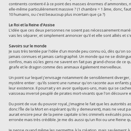
continents contient-il à ce point des masses énormes d'ammonites, ri
elle-même particulièrement massive ? (1 chambre = 1 âme, donc, fa
10 humains, ou c'est beaucoup plus incertain que ça ?)
Le Roi et la Reine d'Assise
L'idée que ces deux personnes ne soient pas nécessairement mariés me
vais les séparer, et simplement annoncer qu'il et elle sont alliés et
Savoirs sur le monde
Je suis très tentée par l'idée d'un monde peu connu où, dès qu'on so
jamais connues et jamais cartographié. Un monde qui ne se distingu
confins, mais où les gens ne savent en fait pas grand-chose de ce qui
girafe et le dragon comme des animaux également merveilleux.
Un point sur lequel j'envisage notamment de sensiblement diverger, c'
mystère entier : qu'ils soient une rumeur qu'on raconte aux enfants
leur existence. Il pourrait y en avoir quelques-uns, mais qui se cache
vaisseau inversé peuplé de pirates mort-vivants que l'on découvre 
Du point de vue du pouvoir royal, j'imagine le fait que les autorités 
donc l'Île de la Mort en espérant qu'ils y demeurent), mais ne veut pas
aurait encore peur de la peine capitale si les criminels exécutés po
erronée mais très crédible. Je me dis aussi qu'un Roi ou une Reine qui
Je pense quand même les permettre à la création, mais seulement à p