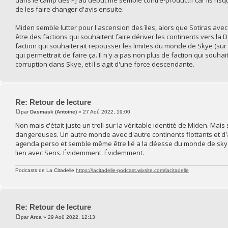
de les faire changer d'avis ensuite.
Miden semble lutter pour l'ascension des îles, alors que Sotiras ave
être des factions qui souhaitent faire dériver les continents vers la
faction qui souhaiterait repousser les limites du monde de Skye (sur le
qui permettrait de faire ça. Il n'y a pas non plus de faction qui souh
corruption dans Skye, et il s'agit d'une force descendante.
Re: Retour de lecture
par
Dasmask (Antoine)
» 27 Aoû 2022, 19:00
Non mais c'était juste un troll sur la véritable identité de Miden. Ma
dangereuses. Un autre monde avec d'autre continents flottants et d'
agenda perso et semble même être lié a la déesse du monde de skye
lien avec Sens. Évidemment. Évidemment.
Podcasts de La Citadelle
https://lacitadelle-podcast.wixsite.com/lacitadelle
Re: Retour de lecture
par
Arca
» 29 Aoû 2022, 12:13