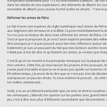
d'inspiration potentielle pour TTS ou inversement d'ailleurs : de voir
dans les détails de mes explications, des éléments de
Bleach
. Du co
ensemble de
Bleach
, puis j'aurais hoché la tête en disant... "c'est ex
Réformer les armes de Ftéra
Le fait d'avoir une espèces de règle numérique neuf armes de Ftéra
aux
Seigneurs des Anneaux
et à
la Bible
. Ca pose immédiatement la d
Tu n'es pas un lecteur de
Sens
, mais réformer les armes de Ftéra, c'
Tout ce que tu proposes là, je crois l'avoir exploré pendant des milli
être pourquoi je n'ai pas poussé aussi loin mes réflexions autour de
traitement. Je suis un peu parti du fait que mes lecteurs avertis rec
n'était pas à moi de dire ce qu'étaient ces armes. Je voulais que cha
C'est là qu'on en revient à ma principale remarque sur la plupart de 
mon univers. Cette fois, je veux laisser les joueurs et les joueuses, 
j'avais joué à ta table et que tu ne m'avais pas spoilé sur toute les r
EN même temps, j'ai envie de te dire que ce n'est pas à toi de décider
outrepasses un peu tes droits. Tu sous-estimes le pouvoir... du côté 
ton maître, maintenant...
Voilà, si tu as un élément particulier que j'ai omis et dont tu voudrais
tes remarques. j'attends ton opinion sur tes parties avec grand intér
jeu, c'est à dire avec plus d'éléments ascendants que descendants, 