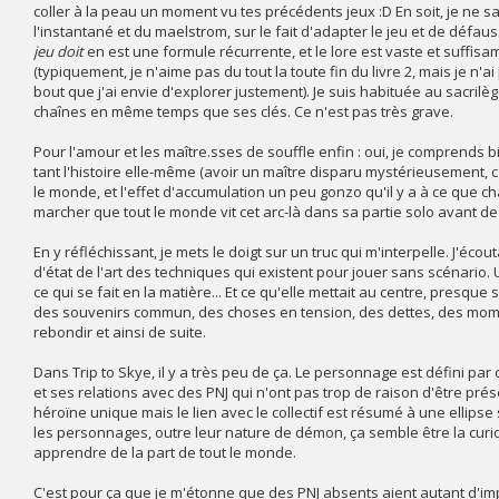
coller à la peau un moment vu tes précédents jeux :D En soit, je ne s
l'instantané et du maelstrom, sur le fait d'adapter le jeu et de défaus
jeu doit
en est une formule récurrente, et le lore est vaste et suffi
(typiquement, je n'aime pas du tout la toute fin du livre 2, mais je n'
bout que j'ai envie d'explorer justement). Je suis habituée au sacril
chaînes en même temps que ses clés. Ce n'est pas très grave.
Pour l'amour et les maître.sses de souffle enfin : oui, je comprends bien
tant l'histoire elle-même (avoir un maître disparu mystérieusement, c'
le monde, et l'effet d'accumulation un peu gonzo qu'il y a à ce que
marcher que tout le monde vit cet arc-là dans sa partie solo avant de
En y réfléchissant, je mets le doigt sur un truc qui m'interpelle. J'écou
d'état de l'art des techniques qui existent pour jouer sans scénario.
ce qui se fait en la matière... Et ce qu'elle mettait au centre, presque
des souvenirs commun, des choses en tension, des dettes, des momen
rebondir et ainsi de suite.
Dans Trip to Skye, il y a très peu de ça. Le personnage est défini par 
et ses relations avec des PNJ qui n'ont pas trop de raison d'être pré
héroïne unique mais le lien avec le collectif est résumé à une ellipse 
les personnages, outre leur nature de démon, ça semble être la curio
apprendre de la part de tout le monde.
C'est pour ça que je m'étonne que des PNJ absents aient autant d'im