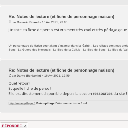
Re: Notes de lecture (et fiche de personnage maison)
par
Romaric Briand
» 15 Avr 2021, 23:08
J'insiste, ta fiche de perso est vraiment très cool et très pédagogique 
Un personnage de fiction souhaitant s'incarner dans la réalité... Les rolistes sont mes proie
Sens
-
La Guerre des Immortels
-
Le Blog de la Cellule
-
Le Blog de Sens
-
Le Blog du Val
Re: Notes de lecture (et fiche de personnage maison)
par
Darky (Benjamin)
» 16 Avr 2021, 16:59
Quel retour !
Et quelle fiche de perso !
Elle est directement disponible depuis la section
ressources
du site !
http://estampillage.fr
Estampillage
Détournements de fond
Répondre