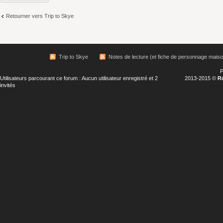
Retourner vers Trip to Skye
Trip to Skye
Notes de lecture (et fiche de personnage maiso
P
Utilisateurs parcourant ce forum : Aucun utilisateur enregistré et 2
2013-2015 ©
R
invités