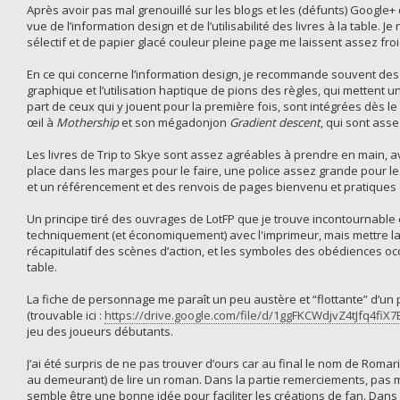
Après avoir pas mal grenouillé sur les blogs et les (défunts) Google+
vue de l’information design et de l’utilisabilité des livres à la table. Je
sélectif et de papier glacé couleur pleine page me laissent assez froid
En ce qui concerne l’information design, je recommande souvent des
graphique et l’utilisation haptique de pions des règles, qui mettent
part de ceux qui y jouent pour la première fois, sont intégrées dès le
œil à
Mothership
et son mégadonjon
Gradient descent
, qui sont ass
Les livres de Trip to Skye sont assez agréables à prendre en main, 
place dans les marges pour le faire, une police assez grande pour les
et un référencement et des renvois de pages bienvenu et pratiques 
Un principe tiré des ouvrages de LotFP que je trouve incontournable est
techniquement (et économiquement) avec l'imprimeur, mais mettre la 
récapitulatif des scènes d’action, et les symboles des obédiences occu
table.
La fiche de personnage me paraît un peu austère et “flottante” d’un p
(trouvable ici :
https://drive.google.com/file/d/1ggFKCWdjvZ4tJfq4fi
jeu des joueurs débutants.
J’ai été surpris de ne pas trouver d’ours car au final le nom de Roma
au demeurant) de lire un roman. Dans la partie remerciements, pas ma
semble être une bonne idée pour faciliter les créations de fan. Dans le