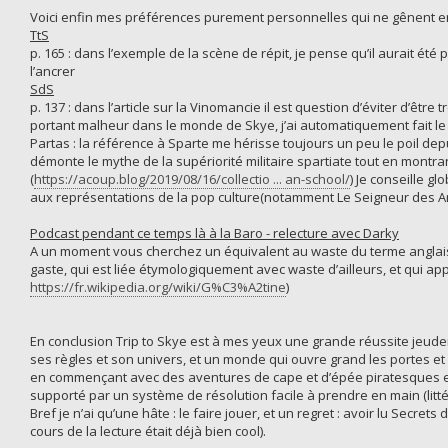
Voici enfin mes préférences purement personnelles qui ne gênent en ri
TtS
p. 165 : dans l’exemple de la scène de répit, je pense qu’il aurait été
l’ancrer
SdS
p. 137 : dans l’article sur la Vinomancie il est question d’éviter d’êtr
portant malheur dans le monde de Skye, j’ai automatiquement fait le
Partas : la référence à Sparte me hérisse toujours un peu le poil depui
démonte le mythe de la supériorité militaire spartiate tout en montra
(
https://acoup.blog/2019/08/16/collectio ... an-school/
) Je conseille g
aux représentations de la pop culture(notamment Le Seigneur des An
Podcast pendant ce temps là à la Baro - relecture avec Darky
A un moment vous cherchez un équivalent au waste du terme anglais 
gaste, qui est liée étymologiquement avec waste d’ailleurs, et qui ap
https://fr.wikipedia.org/wiki/G%C3%A2tine
)
En conclusion Trip to Skye est à mes yeux une grande réussite jeude
ses règles et son univers, et un monde qui ouvre grand les portes et l
en commençant avec des aventures de cape et d’épée piratesques et
supporté par un système de résolution facile à prendre en main (litt
Bref je n’ai qu’une hâte : le faire jouer, et un regret : avoir lu Secre
cours de la lecture était déjà bien cool).