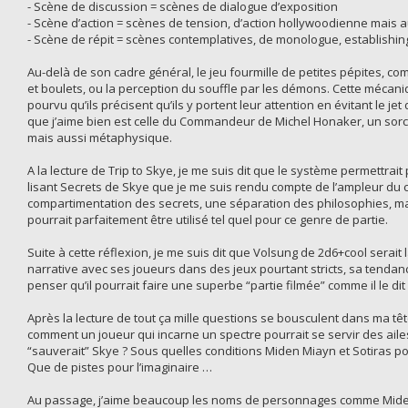
- Scène de discussion = scènes de dialogue d’exposition
- Scène d’action = scènes de tension, d’action hollywoodienne mais a
- Scène de répit = scènes contemplatives, de monologue, establishin
Au-delà de son cadre général, le jeu fourmille de petites pépites, co
et boulets, ou la perception du souffle par les démons. Cette mécan
pourvu qu’ils précisent qu’ils y portent leur attention en évitant le j
que j’aime bien est celle du Commandeur de Michel Honaker, un sorcier
mais aussi métaphysique.
A la lecture de Trip to Skye, je me suis dit que le système permettra
lisant Secrets de Skye que je me suis rendu compte de l’ampleur du cô
compartimentation des secrets, une séparation des philosophies, ma
pourrait parfaitement être utilisé tel quel pour ce genre de partie.
Suite à cette réflexion, je me suis dit que Volsung de 2d6+cool serai
narrative avec ses joueurs dans des jeux pourtant stricts, sa tendan
penser qu’il pourrait faire une superbe “partie filmée” comme il le dit 
Après la lecture de tout ça mille questions se bousculent dans ma têt
comment un joueur qui incarne un spectre pourrait se servir des aile
“sauverait” Skye ? Sous quelles conditions Miden Miayn et Sotiras pou
Que de pistes pour l’imaginaire …
Au passage, j’aime beaucoup les noms de personnages comme Miden Mi