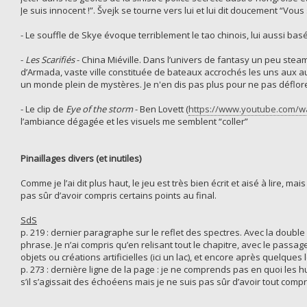
Je suis innocent !”. Švejk se tourne vers lui et lui dit doucement “Vou
- Le souffle de Skye évoque terriblement le tao chinois, lui aussi basé
-
Les Scarifiés
- China Miéville. Dans l’univers de fantasy un peu steam
d’Armada, vaste ville constituée de bateaux accrochés les uns aux a
un monde plein de mystères. Je n'en dis pas plus pour ne pas déflorer 
- Le clip de
Eye of the storm
- Ben Lovett (
https://www.youtube.com/
l’ambiance dégagée et les visuels me semblent “coller”
Pinaillages divers (et inutiles)
Comme je l’ai dit plus haut, le jeu est très bien écrit et aisé à lire, ma
pas sûr d’avoir compris certains points au final.
SdS
p. 219 : dernier paragraphe sur le reflet des spectres. Avec la doubl
phrase. Je n’ai compris qu’en relisant tout le chapitre, avec le passage
objets ou créations artificielles (ici un lac), et encore après quelques 
p. 273 : dernière ligne de la page : je ne comprends pas en quoi les
s’il s’agissait des échoéens mais je ne suis pas sûr d’avoir tout compri