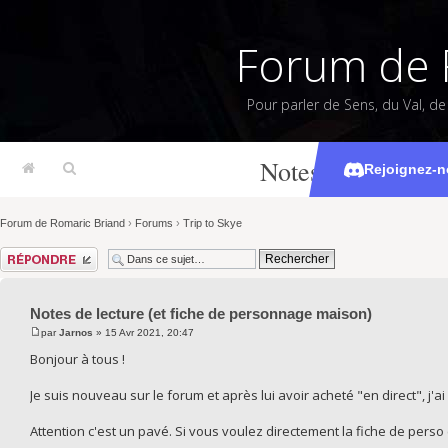
Forum de 
Pour parler de Sens, du Val, d
Notes de lecture 
Rejoignez-n
Forum de Romaric Briand
›
Forums
›
Trip to Skye
Répondre
Notes de lecture (et fiche de personnage maison)
par
Jarnos
» 15 Avr 2021, 20:47
Bonjour à tous !
Je suis nouveau sur le forum et après lui avoir acheté "en direct", j'ai
Attention c'est un pavé. Si vous voulez directement la fiche de perso c'