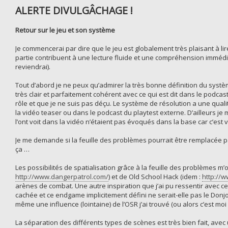
ALERTE DIVULGÂCHAGE !
Retour sur le jeu et son système
Je commencerai par dire que le jeu est globalement très plaisant à lir
partie contribuent à une lecture fluide et une compréhension immédi
reviendrai).
Tout d’abord je ne peux qu’admirer la très bonne définition du systèm
très clair et parfaitement cohérent avec ce qui est dit dans le podcast
rôle et que je ne suis pas déçu. Le système de résolution a une qual
la vidéo teaser ou dans le podcast du playtest externe. D’ailleurs 
l’ont voit dans la vidéo n’étaient pas évoqués dans la base car c’est 
Je me demande si la feuille des problèmes pourrait être remplacée pa
ça …
Les possibilités de spatialisation grâce à la feuille des problèmes m’o
http://www.dangerpatrol.com/
) et de Old School Hack (idem :
http://
arènes de combat. Une autre inspiration que j’ai pu ressentir avec c
cachée et ce endgame implicitement défini ne serait-elle pas le Donj
même une influence (lointaine) de l’OSR j’ai trouvé (ou alors c’est moi 
La séparation des différents types de scènes est très bien fait, avec 