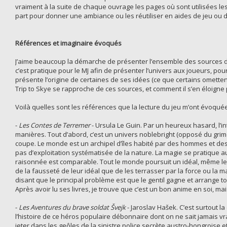
vraiment à la suite de chaque ouvrage les pages où sont utilisées les i
part pour donner une ambiance ou les réutiliser en aides de jeu ou d
Références et imaginaire évoqués
J’aime beaucoup la démarche de présenter l’ensemble des sources d’i
c’est pratique pour le MJ afin de présenter l’univers aux joueurs, pou
présente l’origine de certaines de ses idées (ce que certains omett
Trip to Skye se rapproche de ces sources, et comment il s’en éloigne 
Voilà quelles sont les références que la lecture du jeu m’ont évoquées,
-
Les Contes de Terremer
- Ursula Le Guin. Par un heureux hasard, l’i
manières. Tout d’abord, c’est un univers noblebright (opposé du gri
coupe. Le monde est un archipel d’îles habité par des hommes et des 
pas d’exploitation systématisée de la nature. La magie se pratique au 
raisonnée est comparable. Tout le monde poursuit un idéal, même les 
de la fausseté de leur idéal que de les terrasser par la force ou la m
disant que le principal problème est que le gentil gagne et arrange tout
Après avoir lu ses livres, je trouve que c’est un bon anime en soi, 
-
Les Aventures du brave soldat Švejk
- Jaroslav Hašek. C’est surtout l
l’histoire de ce héros populaire débonnaire dont on ne sait jamais vra
jeter dans les geôles de la sinistre police secrète austro-hongroise