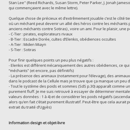
Stan Lee" (Reed Richards, Susan Storm, Peter Parker, J. Jonah Jameson
qui commençaient avec le même lettre).
Quelque chose de précieux et d’extrêmement jouable c’est le côté t
où un méchant peut devenir un allié des héros contre les méchants pl
anciens méchants contre Sotiras) , voire un ami. Pour le plaisir, une pet
- C-Tier : pirates, explorateurs rivaux
- B-Tier : Escadre Dorée, cultes d’Elenkis, obédiences occultes
- A-Tier : Miden Miayn
- S-Tier : Sotiras
Pour finir quelques points un peu plus négatifs :
- Elenkis est différent mécaniquement des autres obédiences, ce qui e
“méchants” (et encore, pas définitifs)
- La présence des animaux (notamment pour l’élevage), des animaux 
dans le podcast de la Cellule mais je trouve que ça manque un peu da
- Tout le système des poids et sommes (SdS p.30) apparaît comme une
purement fluff. Je me suis retrouvé à essayer de déterminer mentalem
valeurs données : 1 à 4) et de considérer les poids négatifs (ascen
alors qu’en fait c’était purement illustratif. Peut-être que cela aura
extrait du traité d’Ugyès)
Information design et objet-livre