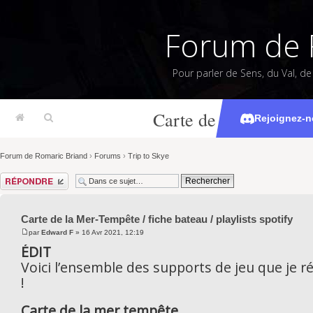
Forum de 
Pour parler de Sens, du Val, d
Carte de la Mer-Tempêt
Rejoignez-n
Forum de Romaric Briand
›
Forums
›
Trip to Skye
Répondre
Carte de la Mer-Tempête / fiche bateau / playlists spotify
par
Edward F
» 16 Avr 2021, 12:19
ÉDIT
Voici l’ensemble des supports de jeu que je ré
!
Carte de la mer tempête