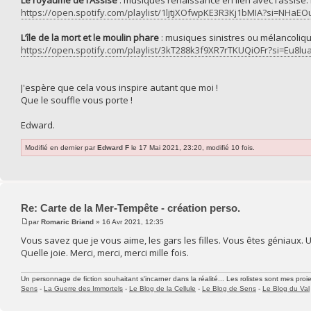
Le royaume de l’Assise
: musiques renaissance en lien avec l’assise.
https://open.spotify.com/playlist/1ljtjXOfwpKE3R3Kj1bMIA?si=NH
L’île de la mort et le moulin phare
: musiques sinistres ou mélancoliqu
https://open.spotify.com/playlist/3kT288k3f9XR7rTKUQiOFr?si=Eu
J'espère que cela vous inspire autant que moi !
Que le souffle vous porte !
Edward.
Modifié en dernier par
Edward F
le 17 Mai 2021, 23:20, modifié 10 fois.
Re: Carte de la Mer-Tempête - création perso.
par
Romaric Briand
» 16 Avr 2021, 12:35
Vous savez que je vous aime, les gars les filles. Vous êtes géniaux. Une
Quelle joie. Merci, merci, merci mille fois.
Un personnage de fiction souhaitant s'incarner dans la réalité... Les rolistes sont mes proie
Sens
-
La Guerre des Immortels
-
Le Blog de la Cellule
-
Le Blog de Sens
-
Le Blog du Val