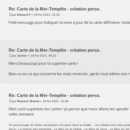
Re: Carte de la Mer-Tempête - création perso.
par
Edward F
» 18 Avr 2021, 22:30
Petit message pour indiquer la mise a jour de la carte définitive. Visib
Re: Carte de la Mer-Tempête - création perso.
par
Jarnos
» 19 Avr 2021, 09:22
Merci beaucoup pour la superbe carte !
Bien vu en ce qui concerne les mats inversés, après tout même nos n
Re: Carte de la Mer-Tempête - création perso.
par
Romaric Briand
» 19 Avr 2021, 10:49
Elles sont superbes tes cartes ! Je pense que nous allons les ajouter 
cette semaine.
Un personnage de fiction souhaitant s'incarner dans la réalité... Les rolistes sont mes proie
Sens
-
La Guerre des Immortels
-
Le Blog de la Cellule
-
Le Blog de Sens
-
Le Blog du Val