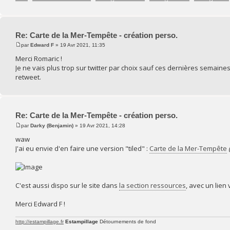
Re: Carte de la Mer-Tempête - création perso.
par
Edward F
» 19 Avr 2021, 11:35
Merci Romaric !
Je ne vais plus trop sur twitter par choix sauf ces dernières semaine
retweet.
Re: Carte de la Mer-Tempête - création perso.
par
Darky (Benjamin)
» 19 Avr 2021, 14:28
waw
J'ai eu envie d'en faire une version "tiled" :
Carte de la Mer-Tempête
C'est aussi dispo sur le site dans
la section ressources
, avec un lien 
Merci Edward F !
http://estampillage.fr
Estampillage
Détournements de fond