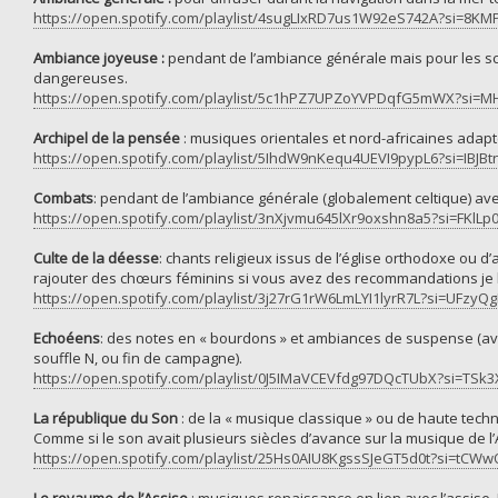
https://open.spotify.com/playlist/4sugLIxRD7us1W92eS742A?si=8
Ambiance joyeuse :
pendant de l’ambiance générale mais pour les scè
dangereuses.
https://open.spotify.com/playlist/5c1hPZ7UPZoYVPDqfG5mWX?
Archipel de la pensée
: musiques orientales et nord-africaines adapt
https://open.spotify.com/playlist/5IhdW9nKequ4UEVI9pypL6?si=IBJBt
Combats
: pendant de l’ambiance générale (globalement celtique) a
https://open.spotify.com/playlist/3nXjvmu645lXr9oxshn8a5?si=FKl
Culte de la déesse
: chants religieux issus de l’église orthodoxe ou d
rajouter des chœurs féminins si vous avez des recommandations je l
https://open.spotify.com/playlist/3j27rG1rW6LmLYI1lyrR7L?si=UFzy
Echoéens
: des notes en « bourdons » et ambiances de suspense (ave
souffle N, ou fin de campagne).
https://open.spotify.com/playlist/0J5IMaVCEVfdg97DQcTUbX?si=TS
La république du Son
: de la « musique classique » ou de haute tech
Comme si le son avait plusieurs siècles d’avance sur la musique de l’
https://open.spotify.com/playlist/25Hs0AIU8KgssSJeGT5d0t?si=tC