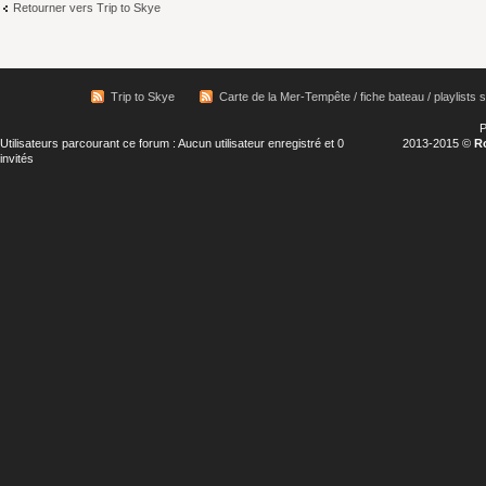
Retourner vers Trip to Skye
Trip to Skye
Carte de la Mer-Tempête / fiche bateau / playlists s
P
Utilisateurs parcourant ce forum : Aucun utilisateur enregistré et 0
2013-2015 ©
R
invités