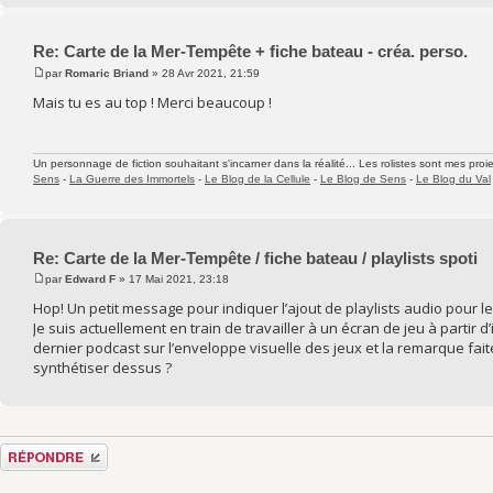
Re: Carte de la Mer-Tempête + fiche bateau - créa. perso.
par
Romaric Briand
» 28 Avr 2021, 21:59
Mais tu es au top ! Merci beaucoup !
Un personnage de fiction souhaitant s'incarner dans la réalité... Les rolistes sont mes proie
Sens
-
La Guerre des Immortels
-
Le Blog de la Cellule
-
Le Blog de Sens
-
Le Blog du Val
Re: Carte de la Mer-Tempête / fiche bateau / playlists spoti
par
Edward F
» 17 Mai 2021, 23:18
Hop! Un petit message pour indiquer l’ajout de playlists audio pour le
Je suis actuellement en train de travailler à un écran de jeu à partir d
dernier podcast sur l’enveloppe visuelle des jeux et la remarque faite 
synthétiser dessus ?
Répondre