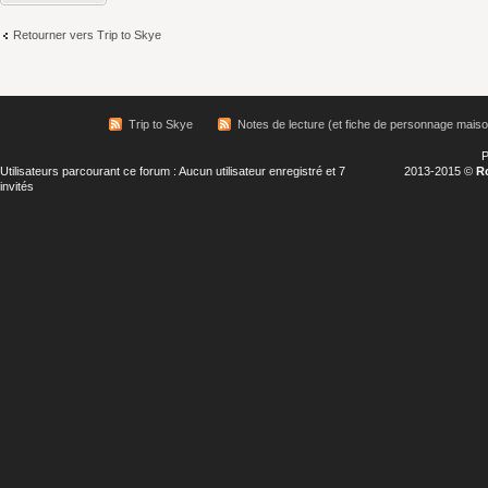
Retourner vers Trip to Skye
Trip to Skye
Notes de lecture (et fiche de personnage maiso
P
Utilisateurs parcourant ce forum : Aucun utilisateur enregistré et 7
2013-2015 ©
R
invités