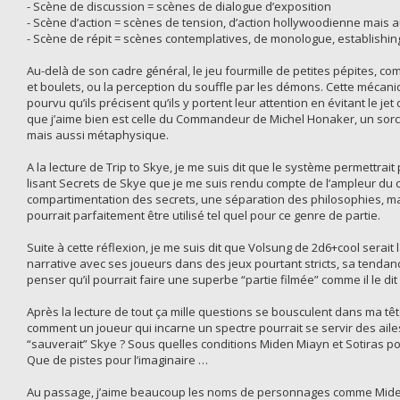
- Scène de discussion = scènes de dialogue d’exposition
- Scène d’action = scènes de tension, d’action hollywoodienne mais a
- Scène de répit = scènes contemplatives, de monologue, establishin
Au-delà de son cadre général, le jeu fourmille de petites pépites, co
et boulets, ou la perception du souffle par les démons. Cette mécan
pourvu qu’ils précisent qu’ils y portent leur attention en évitant le j
que j’aime bien est celle du Commandeur de Michel Honaker, un sorcier
mais aussi métaphysique.
A la lecture de Trip to Skye, je me suis dit que le système permettra
lisant Secrets de Skye que je me suis rendu compte de l’ampleur du cô
compartimentation des secrets, une séparation des philosophies, ma
pourrait parfaitement être utilisé tel quel pour ce genre de partie.
Suite à cette réflexion, je me suis dit que Volsung de 2d6+cool serai
narrative avec ses joueurs dans des jeux pourtant stricts, sa tendan
penser qu’il pourrait faire une superbe “partie filmée” comme il le dit 
Après la lecture de tout ça mille questions se bousculent dans ma têt
comment un joueur qui incarne un spectre pourrait se servir des aile
“sauverait” Skye ? Sous quelles conditions Miden Miayn et Sotiras pou
Que de pistes pour l’imaginaire …
Au passage, j’aime beaucoup les noms de personnages comme Miden Mi