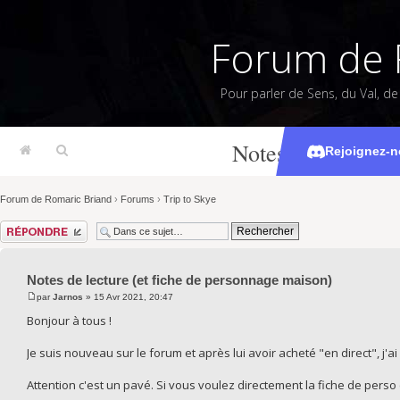
Forum de 
Pour parler de Sens, du Val, d
Notes de lecture 
Rejoignez-n
Forum de Romaric Briand
›
Forums
›
Trip to Skye
Répondre
Notes de lecture (et fiche de personnage maison)
par
Jarnos
» 15 Avr 2021, 20:47
Bonjour à tous !
Je suis nouveau sur le forum et après lui avoir acheté "en direct", j'ai
Attention c'est un pavé. Si vous voulez directement la fiche de perso c'