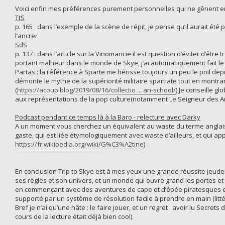
Voici enfin mes préférences purement personnelles qui ne gênent en ri
TtS
p. 165 : dans l’exemple de la scène de répit, je pense qu’il aurait été
l’ancrer
SdS
p. 137 : dans l’article sur la Vinomancie il est question d’éviter d’êtr
portant malheur dans le monde de Skye, j’ai automatiquement fait le
Partas : la référence à Sparte me hérisse toujours un peu le poil depui
démonte le mythe de la supériorité militaire spartiate tout en montra
(
https://acoup.blog/2019/08/16/collectio ... an-school/
) Je conseille g
aux représentations de la pop culture(notamment Le Seigneur des An
Podcast pendant ce temps là à la Baro - relecture avec Darky
A un moment vous cherchez un équivalent au waste du terme anglais 
gaste, qui est liée étymologiquement avec waste d’ailleurs, et qui ap
https://fr.wikipedia.org/wiki/G%C3%A2tine
)
En conclusion Trip to Skye est à mes yeux une grande réussite jeude
ses règles et son univers, et un monde qui ouvre grand les portes et l
en commençant avec des aventures de cape et d’épée piratesques et
supporté par un système de résolution facile à prendre en main (litt
Bref je n’ai qu’une hâte : le faire jouer, et un regret : avoir lu Secre
cours de la lecture était déjà bien cool).