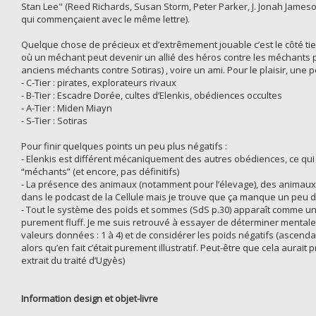
Stan Lee" (Reed Richards, Susan Storm, Peter Parker, J. Jonah Jameson
qui commençaient avec le même lettre).
Quelque chose de précieux et d’extrêmement jouable c’est le côté t
où un méchant peut devenir un allié des héros contre les méchants pl
anciens méchants contre Sotiras) , voire un ami. Pour le plaisir, une pet
- C-Tier : pirates, explorateurs rivaux
- B-Tier : Escadre Dorée, cultes d’Elenkis, obédiences occultes
- A-Tier : Miden Miayn
- S-Tier : Sotiras
Pour finir quelques points un peu plus négatifs :
- Elenkis est différent mécaniquement des autres obédiences, ce qui e
“méchants” (et encore, pas définitifs)
- La présence des animaux (notamment pour l’élevage), des animaux 
dans le podcast de la Cellule mais je trouve que ça manque un peu da
- Tout le système des poids et sommes (SdS p.30) apparaît comme une
purement fluff. Je me suis retrouvé à essayer de déterminer mentalem
valeurs données : 1 à 4) et de considérer les poids négatifs (ascen
alors qu’en fait c’était purement illustratif. Peut-être que cela aura
extrait du traité d’Ugyès)
Information design et objet-livre