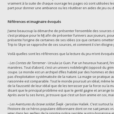
vraiment à la suite de chaque ouvrage les pages où sont utilisées les i
part pour donner une ambiance ou les réutiliser en aides de jeu ou d
Références et imaginaire évoqués
J’aime beaucoup la démarche de présenter l’ensemble des sources d’i
c’est pratique pour le MJ afin de présenter l’univers aux joueurs, pou
présente l’origine de certaines de ses idées (ce que certains omett
Trip to Skye se rapproche de ces sources, et comment il s’en éloigne 
Voilà quelles sont les références que la lecture du jeu m’ont évoquées,
-
Les Contes de Terremer
- Ursula Le Guin. Par un heureux hasard, l’i
manières. Tout d’abord, c’est un univers noblebright (opposé du gri
coupe. Le monde est un archipel d’îles habité par des hommes et des 
pas d’exploitation systématisée de la nature. La magie se pratique au 
raisonnée est comparable. Tout le monde poursuit un idéal, même les 
de la fausseté de leur idéal que de les terrasser par la force ou la m
disant que le principal problème est que le gentil gagne et arrange tout
Après avoir lu ses livres, je trouve que c’est un bon anime en soi, 
-
Les Aventures du brave soldat Švejk
- Jaroslav Hašek. C’est surtout l
l’histoire de ce héros populaire débonnaire dont on ne sait jamais vra
jeter dans les geôles de la sinistre police secrète austro-hongroise