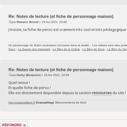
Re: Notes de lecture (et fiche de personnage maison)
par
Romaric Briand
» 15 Avr 2021, 23:08
J'insiste, ta fiche de perso est vraiment très cool et très pédagogique 
Un personnage de fiction souhaitant s'incarner dans la réalité... Les rolistes sont mes proie
Sens
-
La Guerre des Immortels
-
Le Blog de la Cellule
-
Le Blog de Sens
-
Le Blog du Val
Re: Notes de lecture (et fiche de personnage maison)
par
Darky (Benjamin)
» 16 Avr 2021, 16:59
Quel retour !
Et quelle fiche de perso !
Elle est directement disponible depuis la section
ressources
du site !
http://estampillage.fr
Estampillage
Détournements de fond
Répondre