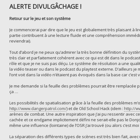
ALERTE DIVULGÂCHAGE !
Retour sur le jeu et son système
Je commencerai par dire que le jeu est globalement très plaisant à lir
partie contribuent à une lecture fluide et une compréhension immédi
reviendrai).
Tout d’abord je ne peux qu’admirer la très bonne définition du systèm
très clair et parfaitement cohérent avec ce qui est dit dans le podcast
rôle et que je ne suis pas déçu. Le système de résolution a une qual
la vidéo teaser ou dans le podcast du playtest externe. D’ailleurs 
l’ont voit dans la vidéo n’étaient pas évoqués dans la base car c’est 
Je me demande si la feuille des problèmes pourrait être remplacée pa
ça …
Les possibilités de spatialisation grâce à la feuille des problèmes m’o
http://www.dangerpatrol.com/
) et de Old School Hack (idem :
http://
arènes de combat. Une autre inspiration que j’ai pu ressentir avec c
cachée et ce endgame implicitement défini ne serait-elle pas le Donj
même une influence (lointaine) de l’OSR j’ai trouvé (ou alors c’est moi 
La séparation des différents types de scènes est très bien fait, avec 