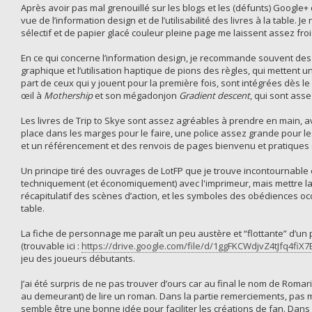
Après avoir pas mal grenouillé sur les blogs et les (défunts) Google+
vue de l’information design et de l’utilisabilité des livres à la table. Je
sélectif et de papier glacé couleur pleine page me laissent assez froid
En ce qui concerne l’information design, je recommande souvent des
graphique et l’utilisation haptique de pions des règles, qui mettent
part de ceux qui y jouent pour la première fois, sont intégrées dès le
œil à
Mothership
et son mégadonjon
Gradient descent
, qui sont ass
Les livres de Trip to Skye sont assez agréables à prendre en main, 
place dans les marges pour le faire, une police assez grande pour les
et un référencement et des renvois de pages bienvenu et pratiques 
Un principe tiré des ouvrages de LotFP que je trouve incontournable est
techniquement (et économiquement) avec l'imprimeur, mais mettre la 
récapitulatif des scènes d’action, et les symboles des obédiences occu
table.
La fiche de personnage me paraît un peu austère et “flottante” d’un p
(trouvable ici :
https://drive.google.com/file/d/1ggFKCWdjvZ4tJfq4fi
jeu des joueurs débutants.
J’ai été surpris de ne pas trouver d’ours car au final le nom de Roma
au demeurant) de lire un roman. Dans la partie remerciements, pas ma
semble être une bonne idée pour faciliter les créations de fan. Dans le