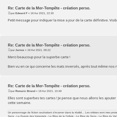
Re: Carte de la Mer-Tempête - création perso.
par
Edward F
» 18 Avr 2021, 22:30
Petit message pour indiquer la mise a jour de la carte définitive. Visib
Re: Carte de la Mer-Tempête - création perso.
par
Jarnos
» 19 Avr 2021, 09:22
Merci beaucoup pour la superbe carte !
Bien vu en ce qui concerne les mats inversés, après tout même nos n
Re: Carte de la Mer-Tempête - création perso.
par
Romaric Briand
» 19 Avr 2021, 10:49
Elles sont superbes tes cartes ! Je pense que nous allons les ajouter 
cette semaine.
Un personnage de fiction souhaitant s'incarner dans la réalité... Les rolistes sont mes proie
Sens
-
La Guerre des Immortels
-
Le Blog de la Cellule
-
Le Blog de Sens
-
Le Blog du Val