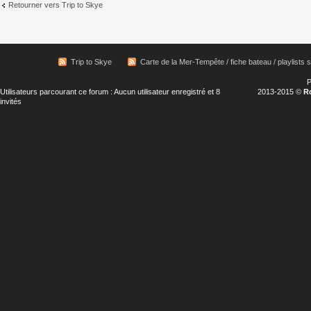
Retourner vers Trip to Skye
Trip to Skye
Carte de la Mer-Tempête / fiche bateau / playlists s
P
Utilisateurs parcourant ce forum : Aucun utilisateur enregistré et 8
2013-2015 ©
R
invités