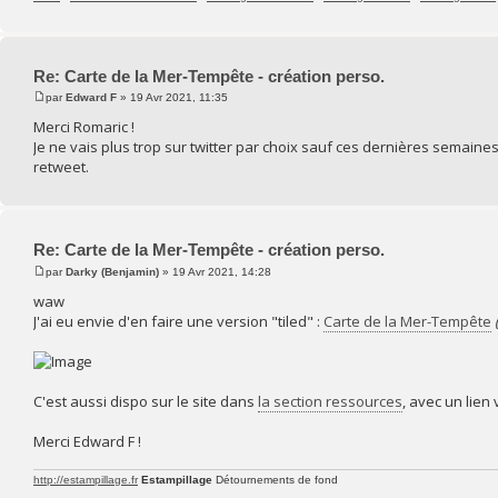
Re: Carte de la Mer-Tempête - création perso.
par
Edward F
» 19 Avr 2021, 11:35
Merci Romaric !
Je ne vais plus trop sur twitter par choix sauf ces dernières semaine
retweet.
Re: Carte de la Mer-Tempête - création perso.
par
Darky (Benjamin)
» 19 Avr 2021, 14:28
waw
J'ai eu envie d'en faire une version "tiled" :
Carte de la Mer-Tempête
C'est aussi dispo sur le site dans
la section ressources
, avec un lien 
Merci Edward F !
http://estampillage.fr
Estampillage
Détournements de fond