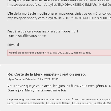
Le royaume de l’Assise
: musiques renaissance en lien avec l’assise.
https://open.spotify.com/playlist/1ljtjXOfwpKE3R3Kj1bMIA?si=NH
L’île de la mort et le moulin phare
: musiques sinistres ou mélancoliqu
https://open.spotify.com/playlist/3kT288k3f9XR7rTKUQiOFr?si=Eu
J'espère que cela vous inspire autant que moi !
Que le souffle vous porte !
Edward.
Modifié en dernier par
Edward F
le 17 Mai 2021, 23:20, modifié 10 fois.
Re: Carte de la Mer-Tempête - création perso.
par
Romaric Briand
» 16 Avr 2021, 12:35
Vous savez que je vous aime, les gars les filles. Vous êtes géniaux. Une
Quelle joie. Merci, merci, merci mille fois.
Un personnage de fiction souhaitant s'incarner dans la réalité... Les rolistes sont mes proie
Sens
-
La Guerre des Immortels
-
Le Blog de la Cellule
-
Le Blog de Sens
-
Le Blog du Val