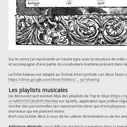
Sur le verso j’ai représenté un navire type avec la structure de mâ
et accompagné d’une partie du vocabulaire maritime présent dans le l
La fiche bateau est adapté au format A4 en portrait. Les deux faces so
https://drive.google.com/drive/folders/ ... sp=sharing
Les playlists musicales
J’ai découvert qu’il existait déjà des playlists de Trip to Skye (
https://
si=wIFbYrfxTLWulhfCYNrn9w)
sur Spotify, application que j’utilise régu
recréer des personnelles (en reprenant les titres qui m’ont plu) pour
morceaux qui me plaisent moins.
Bref voici la liste, libre à vous de les utiliser directement ou de les e
Ambiance générale :
pour diffuser durant la navigation dans la mer t