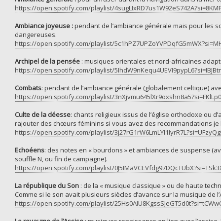
https://open.spotify.com/playlist/4sugLIxRD7us1W92eS742A?si=8
Ambiance joyeuse :
pendant de l’ambiance générale mais pour les scè
dangereuses.
https://open.spotify.com/playlist/5c1hPZ7UPZoYVPDqfG5mWX?
Archipel de la pensée
: musiques orientales et nord-africaines adapt
https://open.spotify.com/playlist/5IhdW9nKequ4UEVI9pypL6?si=IBJBt
Combats
: pendant de l’ambiance générale (globalement celtique) a
https://open.spotify.com/playlist/3nXjvmu645lXr9oxshn8a5?si=FKl
Culte de la déesse
: chants religieux issus de l’église orthodoxe ou d
rajouter des chœurs féminins si vous avez des recommandations je l
https://open.spotify.com/playlist/3j27rG1rW6LmLYI1lyrR7L?si=UFzy
Echoéens
: des notes en « bourdons » et ambiances de suspense (ave
souffle N, ou fin de campagne).
https://open.spotify.com/playlist/0J5IMaVCEVfdg97DQcTUbX?si=TS
La république du Son
: de la « musique classique » ou de haute tech
Comme si le son avait plusieurs siècles d’avance sur la musique de l’
https://open.spotify.com/playlist/25Hs0AIU8KgssSJeGT5d0t?si=tC