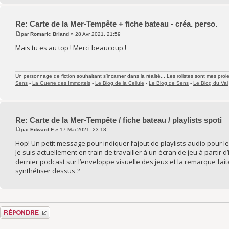
Re: Carte de la Mer-Tempête + fiche bateau - créa. perso.
par
Romaric Briand
» 28 Avr 2021, 21:59
Mais tu es au top ! Merci beaucoup !
Un personnage de fiction souhaitant s'incarner dans la réalité... Les rolistes sont mes proie
Sens
-
La Guerre des Immortels
-
Le Blog de la Cellule
-
Le Blog de Sens
-
Le Blog du Val
Re: Carte de la Mer-Tempête / fiche bateau / playlists spoti
par
Edward F
» 17 Mai 2021, 23:18
Hop! Un petit message pour indiquer l’ajout de playlists audio pour le
Je suis actuellement en train de travailler à un écran de jeu à partir d
dernier podcast sur l’enveloppe visuelle des jeux et la remarque faite 
synthétiser dessus ?
Répondre