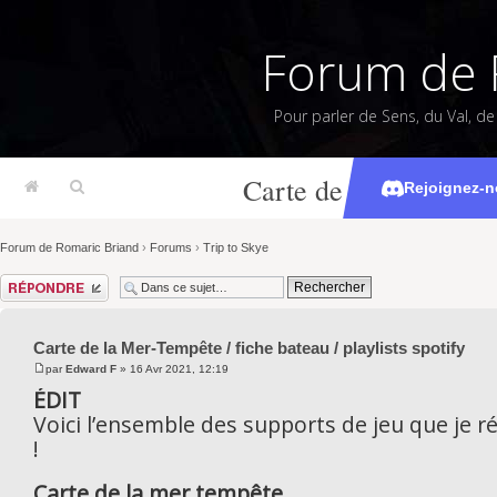
Forum de 
Pour parler de Sens, du Val, d
Carte de la Mer-Tempêt
Rejoignez-n
Forum de Romaric Briand
›
Forums
›
Trip to Skye
Répondre
Carte de la Mer-Tempête / fiche bateau / playlists spotify
par
Edward F
» 16 Avr 2021, 12:19
ÉDIT
Voici l’ensemble des supports de jeu que je ré
!
Carte de la mer tempête