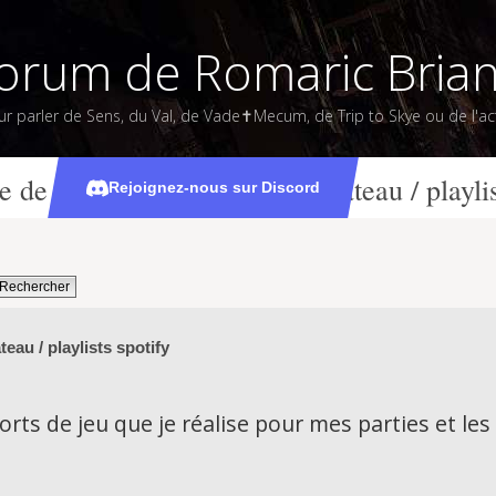
orum de Romaric Bria
ur parler de Sens, du Val, de Vade✝Mecum, de Trip to Skye ou de l'act
e de la Mer-Tempête / fiche bateau / playlis
Rejoignez-nous sur Discord
eau / playlists spotify
rts de jeu que je réalise pour mes parties et les 