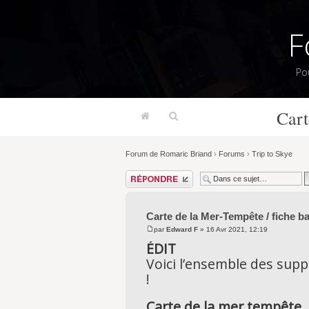
F
Po
Cart
Forum de Romaric Briand
›
Forums
›
Trip to Skye
Répondre
Carte de la Mer-Tempête / fiche bat
par
Edward F
» 16 Avr 2021, 12:19
ÉDIT
Voici l’ensemble des suppo
!
Carte de la mer tempête