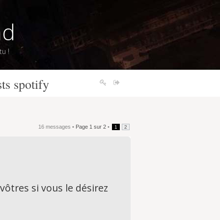
nd
u !
ts spotify
16 messages •
Page
1
sur
2
•
1
2
vôtres si vous le désirez