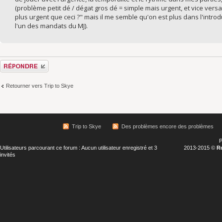
(problème petit dé / dégat gros dé = simple mais urgent, et vice versa). 
plus urgent que ceci ?" mais il me semble qu'on est plus dans l'introd
l'un des mandats du MJ).
Répondre
Retourner vers Trip to Skye
Trip to Skye
Des problèmes encore des problèmes
P
Utilisateurs parcourant ce forum : Aucun utilisateur enregistré et 3
2013-2015 ©
R
invités