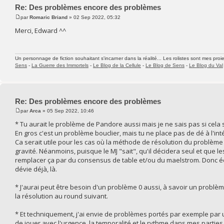
Re: Des problèmes encore des problèmes
par
Romaric Briand
» 02 Sep 2022, 05:32
Merci, Edward ^^
Un personnage de fiction souhaitant s'incarner dans la réalité... Les rolistes sont mes proie
Sens
-
La Guerre des Immortels
-
Le Blog de la Cellule
-
Le Blog de Sens
-
Le Blog du Val
Re: Des problèmes encore des problèmes
par
Arca
» 05 Sep 2022, 10:46
* Tu aurait le problème de Pandore aussi mais je ne sais pas si cela se
En gros c'est un problème bouclier, mais tu ne place pas de dé à l'int
Ca serait utile pour les cas où la méthode de résolution du problème
gravité. Néanmoins, puisque le MJ "sait", qu'il décidera seul et que l
remplacer ça par du consensus de table et/ou du maelstrom. Donc éc
dévie déjà, là.
* J'aurai peut être besoin d'un problème 0 aussi, à savoir un problème
la résolution au round suivant.
* Et techniquement, j'ai envie de problèmes portés par exemple par un
de jouer avec l'urgence, la temporalité et le rythme dans mes parties, 