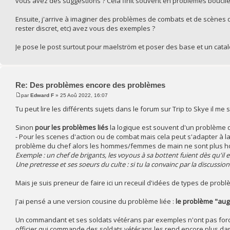
vous avez des suggestions ? Cela finit souvent en problèmes bouclie
Ensuite, j'arrive à imaginer des problèmes de combats et de scènes d'ac
rester discret, etc) avez vous des exemples ?
Je pose le post surtout pour maelström et poser des base et un catal
Re: Des problèmes encore des problèmes
par
Edward F
» 25 Aoû 2022, 16:07
Tu peut lire les différents sujets dans le forum sur Trip to Skye il 
Sinon
pour les problèmes liés
la logique est souvent d'un problème q
- Pour les scenes d'action ou de combat mais cela peut s'adapter à la d
problème du chef alors les hommes/femmes de main ne sont plus ho
Exemple : un chef de brigants, les voyous à sa bottent fuient dès qu'il 
Une pretresse et ses soeurs du culte : si tu la convainc par la discussi
Mais je suis preneur de faire ici un receuil d'idées de types de pr
J'ai pensé a une version cousine du problème liée :
le problème "au
Un commandant et ses soldats vétérans par exemples n'ont pas forceme
officier qui commande des soldats vétérans les rend encore plus dang