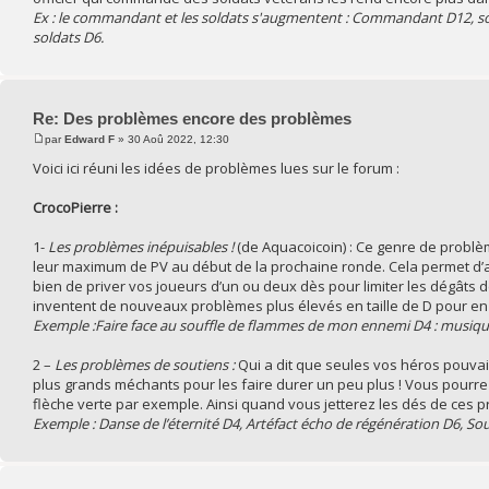
Ex : le commandant et les soldats s'augmentent : Commandant D12, sold
soldats D6.
Re: Des problèmes encore des problèmes
par
Edward F
» 30 Aoû 2022, 12:30
Voici ici réuni les idées de problèmes lues sur le forum :
CrocoPierre :
1-
Les problèmes inépuisables !
(de Aquacoicoin) : Ce genre de probl
leur maximum de PV au début de la prochaine ronde. Cela permet d’av
bien de priver vos joueurs d’un ou deux dès pour limiter les dégâts d
inventent de nouveaux problèmes plus élevés en taille de D pour en ve
Exemple :Faire face au souffle de flammes de mon ennemi D4 : musique
2 –
Les problèmes de soutiens :
Qui a dit que seules vos héros pouvai
plus grands méchants pour les faire durer un peu plus ! Vous pourre
flèche verte par exemple. Ainsi quand vous jetterez les dés de ces 
Exemple : Danse de l’éternité D4, Artéfact écho de régénération D6, Sou