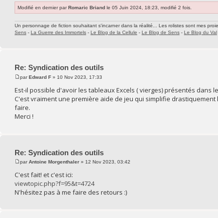
Modifié en dernier par
Romaric Briand
le 05 Juin 2024, 18:23, modifié 2 fois.
Un personnage de fiction souhaitant s'incarner dans la réalité... Les rolistes sont mes proie
Sens
-
La Guerre des Immortels
-
Le Blog de la Cellule
-
Le Blog de Sens
-
Le Blog du Val
Re: Syndication des outils
par
Edward F
» 10 Nov 2023, 17:33
Est-il possible d'avoir les tableaux Excels ( vierges) présentés dans le
C'est vraiment une première aide de jeu qui simplifie drastiquement la
faire.
Merci !
Re: Syndication des outils
par
Antoine Morgenthaler
» 12 Nov 2023, 03:42
C'est fait! et c'est ici:
viewtopic.php?f=95&t=4724
N'hésitez pas à me faire des retours :)