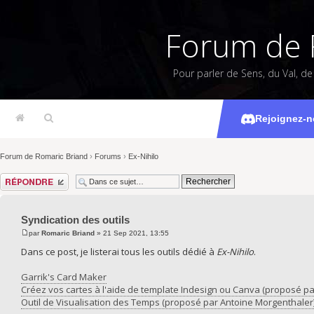
Forum de 
Pour parler de Sens, du Val, d
Synd
Rejoignez-n
Forum de Romaric Briand
›
Forums
›
Ex-Nihilo
Répondre
Syndication des outils
par
Romaric Briand
» 21 Sep 2021, 13:55
Dans ce post, je listerai tous les outils dédié à
Ex-Nihilo
.
Garrik's Card Maker
Créez vos cartes à l'aide de template Indesign ou Canva (proposé p
Outil de Visualisation des Temps (proposé par Antoine Morgenthaler