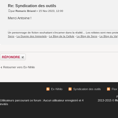
Re: Syndication des outils
par
Romaric Briand
» 15 Nov 2023, 12:00
Merci Antoine !
Un personnage de fiction souhaitant s'incarner dans la réalité... Les rolistes sont mes proie
Sens
-
La Guerre des Immortels
-
Le Blog de la Cellule
-
Le Blog de Sens
-
Le Blog du Val
Répondre
Retourner vers Ex-Nihilo
Ex-Nihilo
Syndication des outils
Flux
P
Utilisateurs parcourant ce forum : Aucun utilisateur enregistré et 4
2013-2015 ©
R
invités