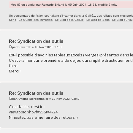
Modifié en dernier par
Romaric Briand
le 05 Juin 2024, 18:23, modifié 2 fois.
Un personnage de fiction souhaitant s'incarner dans la réalité... Les rolistes sont mes proie
Sens
-
La Guerre des Immortels
-
Le Blog de la Cellule
-
Le Blog de Sens
-
Le Blog du Val
Re: Syndication des outils
par
Edward F
» 10 Nov 2023, 17:33
Est-il possible d'avoir les tableaux Excels ( vierges) présentés dans le
C'est vraiment une première aide de jeu qui simplifie drastiquement la
faire.
Merci !
Re: Syndication des outils
par
Antoine Morgenthaler
» 12 Nov 2023, 03:42
C'est fait! et c'est ici:
viewtopic.php?f=95&t=4724
N'hésitez pas à me faire des retours :)