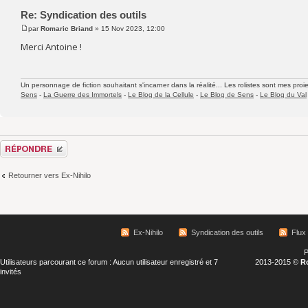
Re: Syndication des outils
par
Romaric Briand
» 15 Nov 2023, 12:00
Merci Antoine !
Un personnage de fiction souhaitant s'incarner dans la réalité... Les rolistes sont mes proie
Sens
-
La Guerre des Immortels
-
Le Blog de la Cellule
-
Le Blog de Sens
-
Le Blog du Val
Répondre
Retourner vers Ex-Nihilo
Ex-Nihilo
Syndication des outils
Flux
P
Utilisateurs parcourant ce forum : Aucun utilisateur enregistré et 7
2013-2015 ©
R
invités