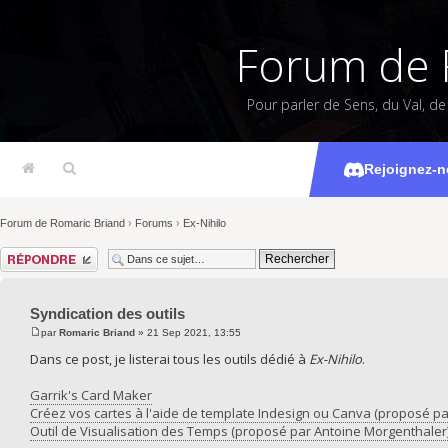
Forum de 
Pour parler de Sens, du Val, d
Synd
Rejoignez-n
Forum de Romaric Briand
›
Forums
›
Ex-Nihilo
Répondre
Syndication des outils
par
Romaric Briand
» 21 Sep 2021, 13:55
Dans ce post, je listerai tous les outils dédié à
Ex-Nihilo
.
Garrik's Card Maker
Créez vos cartes à l'aide de template Indesign ou Canva (proposé p
Outil de Visualisation des Temps (proposé par Antoine Morgenthaler