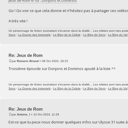
Jeux de Rom N°03 : Donjons et Dominos
Go ! Go voir ce que cela donne et n'hésitez pas à partager ces vidéos s
A très vite !
Un personnage de fiction souhaitant s'incarner dans la réalité... Les rolistes sont mes proie
Sens
-
La Guerre des Immortels
-
Le Blog de la Cellule
-
Le Blog de Sens
-
Le Blog du Val
Re: Jeux de Rom
par
Romaric Briand
» 08 Oct 2024, 18:15
Troisième épisode sur Donjons et Dominos ajouté à la liste ^^
Un personnage de fiction souhaitant s'incarner dans la réalité... Les rolistes sont mes proie
Sens
-
La Guerre des Immortels
-
Le Blog de la Cellule
-
Le Blog de Sens
-
Le Blog du Val
Re: Jeux de Rom
par
Antoine_l
» 10 Oct 2024, 11:29
Est-ce que tu peux nous donner quelques infos sur Ulysse 31 suite à l'