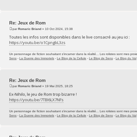
Re: Jeux de Rom
par
Romaric Briand
» 10 Oct 2024, 15:38
Toutes les infos sont disponibles dans le live consacré au jeu ici :
https://youtu.be/o1CpngbL3zs
Un personnage de fiction souhaitant s'incarner dans la réalité... Les rolistes sont mes proie
Sens
-
La Guerre des Immortels
-
Le Blog de la Cellule
-
Le Blog de Sens
-
Le Blog du Val
Re: Jeux de Rom
par
Romaric Briand
» 19 Mai 2025, 18:25
Ex-Nihilo, le jeu de Rom trop bizarre !
https://youtu.be/7TBI6LX7NFs
Un personnage de fiction souhaitant s'incarner dans la réalité... Les rolistes sont mes proie
Sens
-
La Guerre des Immortels
-
Le Blog de la Cellule
-
Le Blog de Sens
-
Le Blog du Val