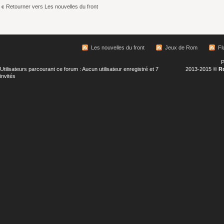
Retourner vers Les nouvelles du front
Les nouvelles du front
Jeux de Rom
Fl
P
Utilisateurs parcourant ce forum : Aucun utilisateur enregistré et 7
2013-2015 ©
R
invités