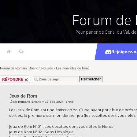
Forum de 
Pour parler de Sens, du Val, d
Rejoignez-n
Forum de Romaric Briand
›
Forums
›
Les nouvelles du front
Répondre
Jeux de Rom
par
Romaric Briand
» 17 Sep 2024, 17:46
Les jeux de Rom est une émission YouTube ayant pour but de présen
sorties, la première sur mon dernier jeu (les cocottes dont vous êtes
Jeux de Rom N°01 : Les Cocottes dont vous êtes le Héros
Jeux de Rom N°02 : Sens Hexalogie