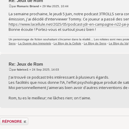
Re: Jeux de Rom
par
Romaric Briand
» 29 Mai 2025, 10:44
La semaine prochaine, le jeudi 5 Juin, notre podcast 3TROLLS sera co
émission, j'ai décidé d'interviewer Tommy. Ce joueur a passé des sem
https://www.lacellule.net/2025/05/podcast-jdr-en-campagne-n22-jai-
Bonne écoute ! Portez-vous et surtout jouez bien !
Un personnage de fiction souhaitant s'incarner dans la réalité... Les rolistes sont mes proie
Sens
-
La Guerre des Immortels
-
Le Blog de la Cellule
-
Le Blog de Sens
-
Le Blog du Val
Re: Jeux de Rom
par
fabrice1
» 24 Sep 2025, 14:03
J'ai trouvé ce podcast très intéressant à plusieurs égards.
Les facilités que nous donne l'IA, l'effet psychologique produit de sati
Moi personnellement j'aimerais bien avoir d'autres interventions de 
Rom, tu es le meilleur; ne lâches rien; on t'aime.
Répondre