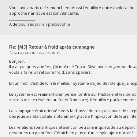
Vous avez particulièrement bien réussi l'équilibre entre exploration 
approche narrative est convaincante.
______________
Aide pour
réussir en philosophie
Re: [MJ] Retour à froid après campagne
par
LouisA
» 07 Fév 2025, 09:12
Bonjour,
Il y a quelques années, j’ai maîtrisé Trip to Skye avec un groupe d
voulais faire un retour à froid, sans spoilers.
En un mot : c’est de loin le meilleur système de
jeu de rôle
que j’ai ex
Le système est vraiment bien pensé, centré sur l’histoire et les person
secrets qui se révèlent au fur et à mesure). Il équilibre parfaitement 
La campagne était orientée vers la chasse de reliques, avec des exp
des joueurs était totale, notamment grâce à l’implication de leurs int
Les relations romantiques étaient un peu une inquiétude au départ, ma
devenues un point fort. C’était bien plus qu’un simple ajout narratif.