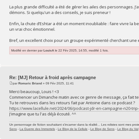
La plus grande difficulté a été de gérer les ailes des personnages. J’a
démons. Si quelqu'un a des conseils, je suis preneur !
Enfin, la chute d’Eshtar a été un moment inoubliable : faire vivre la be
un vrai choc émotionnel.
Bref, un excellent choix pour un groupe expérimenté cherchant une e
Modifié en dernier par
LouisA
le 22 Fév 2025, 14:55, modifié 1 fois.
Re: [MJ] Retour à froid après campagne
par
Romaric Briand
» 09 Fév 2025, 11:41
Merci beaucoup, Louis ! <3
Commencer un Dimanche matin avec ce genre de message, ça fait tell
Tu te retrouves dans les retours fait par Antoine dans ce podcast ?
https://www.lacellule.net/2024/06/podcast-jdr-en-campagne-n20-trip-
J'imagine que tu l'as déjà écouté. ^^
Un personnage de fiction souhaitant s'incarner dans la réalité... Les rolistes sont mes proie
Sens
-
La Guerre des Immortels
-
Le Blog de la Cellule
-
Le Blog de Sens
-
Le Blog du Val