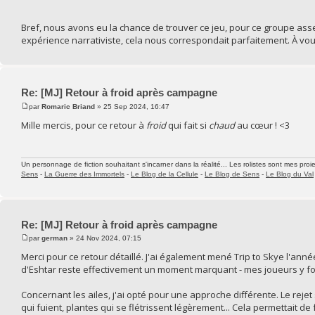
Bref, nous avons eu la chance de trouver ce jeu, pour ce groupe ass
expérience narrativiste, cela nous correspondait parfaitement. À vous
Re: [MJ] Retour à froid après campagne
par
Romaric Briand
» 25 Sep 2024, 16:47
Mille mercis, pour ce retour à
froid
qui fait si
chaud
au cœur ! <3
Un personnage de fiction souhaitant s'incarner dans la réalité... Les rolistes sont mes proie
Sens
-
La Guerre des Immortels
-
Le Blog de la Cellule
-
Le Blog de Sens
-
Le Blog du Val
Re: [MJ] Retour à froid après campagne
par
german
» 24 Nov 2024, 07:15
Merci pour ce retour détaillé. J'ai également mené Trip to Skye l'ann
d'Eshtar reste effectivement un moment marquant - mes joueurs y fo
Concernant les ailes, j'ai opté pour une approche différente. Le rejet 
qui fuient, plantes qui se flétrissent légèrement... Cela permettait de 