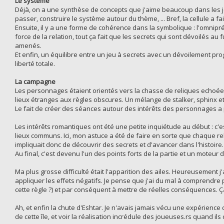
Le système
Déjà, on a une synthèse de concepts que j'aime beaucoup dans les j
passer, construire le système autour du thème, ... Bref, la cellule a fa
Ensuite, il y a une forme de cohérence dans la symbolique : l'omnipr
force de la relation, tout ça fait que les secrets qui sont dévoilés
amenés.
Et enfin, un équilibre entre un jeu à secrets avec un dévoilement pro
liberté totale.
La campagne
Les personnages étaient orientés vers la chasse de reliques echoéene
lieux étranges aux règles obscures. Un mélange de stalker, sphinx et
Le fait de créer des séances autour des intérêts des personnages a
Les intérêts romantiques ont été une petite inquiétude au début : c'e
lieux communs. Ici, mon astuce a été de faire en sorte que chaque r
impliquait donc de découvrir des secrets et d'avancer dans l'histoire.
Au final, c'est devenu l'un des points forts de la partie et un moteur d
Ma plus grosse difficulté était l'apparition des ailes. Heureusement j'
appliquer les effets négatifs. Je pense que j'ai du mal à comprendre 
cette règle ?) et par conséquent à mettre de réelles conséquences. Ç
Ah, et enfin la chute d'Eshtar. Je n'avais jamais vécu une expérience
de cette île, et voir la réalisation incrédule des joueuses.rs quand ils