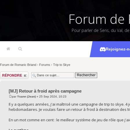
Forum de 
Pour parler de Sens, du Val, d
[MJ] Retou
Rejoignez-n
Forum de Romaric Briand
›
Forums
›
Trip to Skye
Répondre
[MJ] Retour à froid après campagne
par
Ysann (Jean)
» 25 Sep 2024, 10:23
Il y a quelques années, j'ai maîtrisé une campagne de trip to skye. 4
hebdomadaires. Je voulais faire un retour à froid à destination des MJ
En un mot comme en cent : le meilleur système de jeu de rôle que j'a